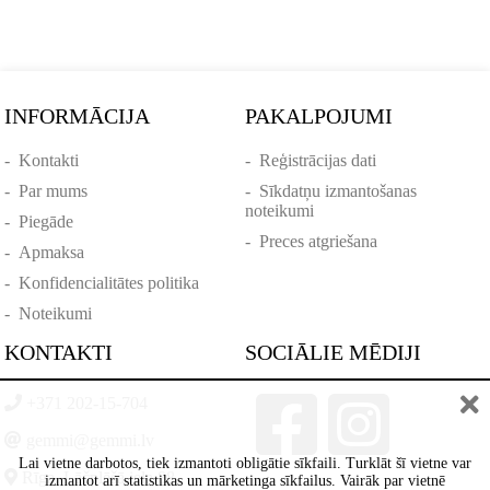
INFORMĀCIJA
PAKALPOJUMI
-
Kontakti
-
Reģistrācijas dati
-
Par mums
-
Sīkdatņu izmantošanas
noteikumi
-
Piegāde
-
Preces atgriešana
-
Apmaksa
-
Konfidencialitātes politika
-
Noteikumi
KONTAKTI
SOCIĀLIE MĒDIJI
+371 202-15-704
gemmi@gemmi.lv
Lai vietne darbotos, tiek izmantoti obligātie sīkfaili. Turklāt šī vietne var
Rīga, Lāčplēšā iela 88
izmantot arī statistikas un mārketinga sīkfailus. Vairāk par vietnē