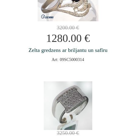
3200.00
€
1280.00
€
Zelta gredzens ar briljantu un safīru
Art: 09SC5000314
3250.00
€