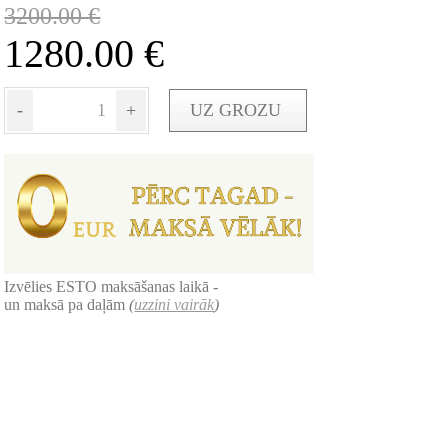
3200.00
€
1280.00
€
-
+
UZ GROZU
Izvēlies ESTO maksāšanas laikā -
un maksā pa daļām
(
uzzini vairāk
)