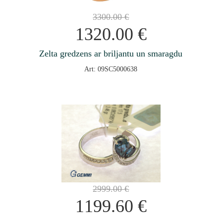
3300.00
€
1320.00
€
Zelta gredzens ar briljantu un smaragdu
Art: 09SC5000638
2999.00
€
1199.60
€