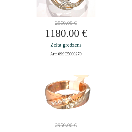
2950.00
€
1180.00
€
Zelta gredzens
Art: 09SC5000270
2950.00
€