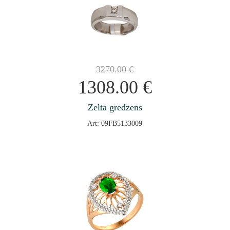
3270.00
€
1308.00
€
Zelta gredzens
Art: 09FB5133009