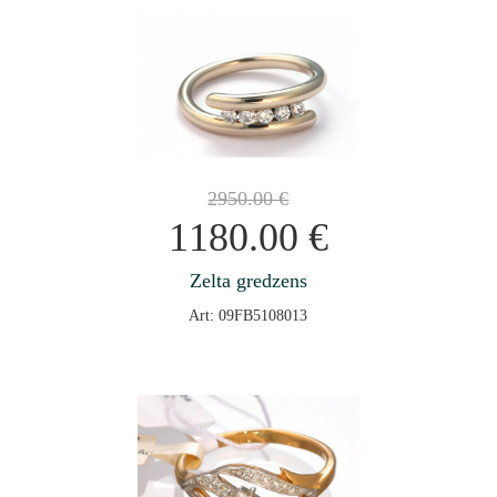
2950.00
€
1180.00
€
Zelta gredzens
Art: 09FB5108013