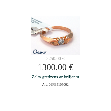
3250.00
€
1300.00
€
Zelta gredzens ar briljantu
Art: 09FB5105002