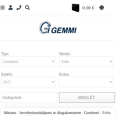
0.00
€
Tips:
Metāls:
Izmērs:
Krāsa:
MEKLĒT
Sākums
/
Juvelierizstrādājumi ar dārgakmeņiem
/
Gredzeni
/
Zelta