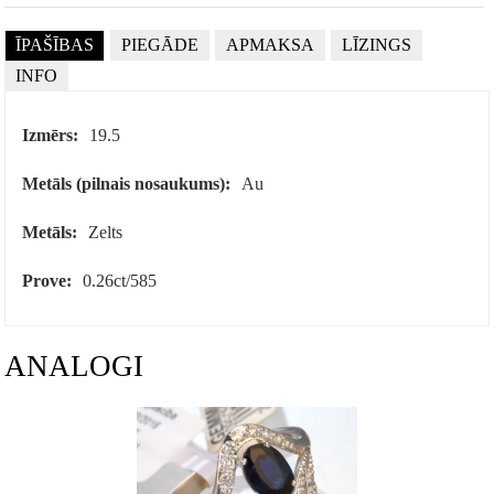
ĪPAŠĪBAS
PIEGĀDE
APMAKSA
LĪZINGS
INFO
Izmērs:
19.5
Metāls (pilnais nosaukums):
Au
Metāls:
Zelts
Prove:
0.26ct/585
ANALOGI