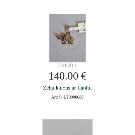
350.00
€
140.00
€
Zelta kulons ar fianītu
Art: 04LT0000680