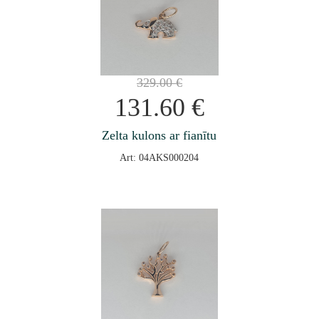
329.00
€
131.60
€
Zelta kulons ar fianītu
Art: 04AKS000204