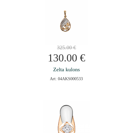
325.00
€
130.00
€
Zelta kulons
Art: 04AKS000533