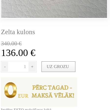
Zelta kulons
340.00
€
136.00
€
-
+
UZ GROZU
Izvēlies ESTO maksāšanas laikā -