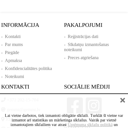
INFORMĀCIJA
PAKALPOJUMI
-
Kontakti
-
Reģistrācijas dati
-
Par mums
-
Sīkdatņu izmantošanas
noteikumi
-
Piegāde
-
Preces atgriešana
-
Apmaksa
-
Konfidencialitātes politika
-
Noteikumi
KONTAKTI
SOCIĀLIE MĒDIJI
+371 202-15-704
gemmi@gemmi.lv
Lai vietne darbotos, tiek izmantoti obligātie sīkfaili. Turklāt šī vietne var
Rīga, Lāčplēšā iela 88
izmantot arī statistikas un mārketinga sīkfailus. Vairāk par vietnē
izmantotajiem sīkfailiem var atrast
Uzņēmuma sīkfailu politikā
un