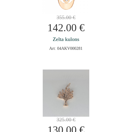
355.00
€
142.00
€
Zelta kulons
Art: 04AKV000281
325.00
€
130.00
€