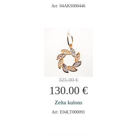
Art: 04AKS000446
325.00
€
130.00
€
Zelta kulons
Art: E04LT000091