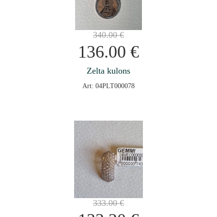
340.00
€
136.00
€
Zelta kulons
Art: 04PLT000078
333.00
€