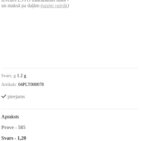
un maksā pa daļām
(
uzzini vairāk
)
Svars, g
1.2 g
Artikuls:
04PLT000078
pieejams
Apraksts
Prove - 585
Svars - 1,20