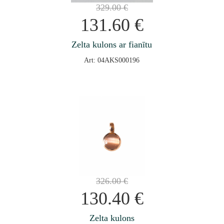
329.00
€
131.60
€
Zelta kulons ar fianītu
Art: 04AKS000196
326.00
€
130.40
€
Zelta kulons