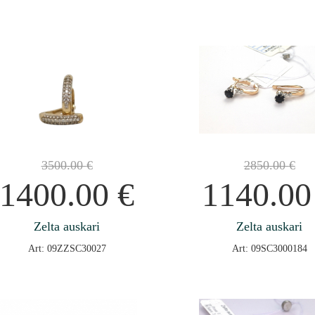
3500.00
€
2850.00
€
1400.00
€
1140.0
Zelta auskari
Zelta auskari
Art: 09ZZSC30027
Art: 09SC3000184