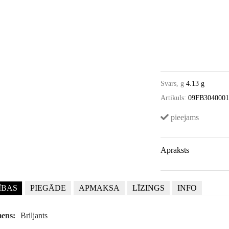
Svars, g
4.13 g
Artikuls:
09FB304000
pieejams
Apraksts
ĪBAS
PIEGĀDE
APMAKSA
LĪZINGS
INFO
ens:
Briljants