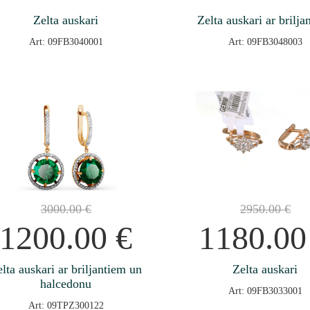
Zelta auskari
Zelta auskari ar brilja
Art: 09FB3040001
Art: 09FB3048003
3000.00
€
2950.00
€
1200.00
€
1180.0
lta auskari ar briljantiem un
Zelta auskari
halcedonu
Art: 09FB3033001
Art: 09TPZ300122