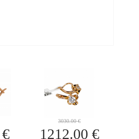
3030.00
€
0
€
1212.00
€