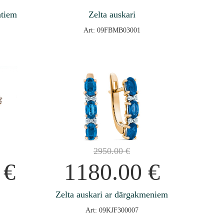
ntiem
Zelta auskari
Art: 09FBMB03001
2950.00
€
0
€
1180.00
€
Zelta auskari ar dārgakmeniem
Art: 09KJF300007