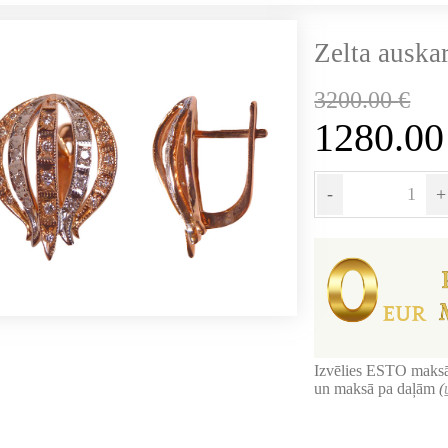
Zelta auskar
3200.00
€
1280.0
-
+
Izvēlies ESTO maksā
un maksā pa daļām
(