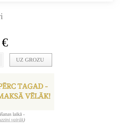
i
0
€
UZ GROZU
šanas laikā -
uzzini vairāk
)