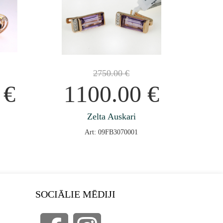
2750.00
€
0
€
1100.00
€
Zelta Auskari
Art: 09FB3070001
SOCIĀLIE MĒDIJI