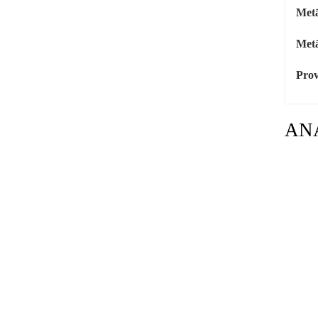
Metā
Metā
Prov
AN