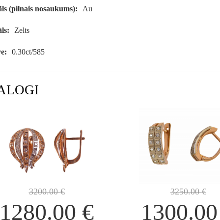
ls (pilnais nosaukums):
Au
ls:
Zelts
e:
0.30ct/585
ALOGI
3200.00
€
3250.00
€
1280.00
€
1300.0