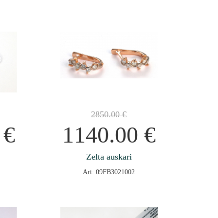
2850.00
€
0
€
1140.00
€
Zelta auskari
Art: 09FB3021002