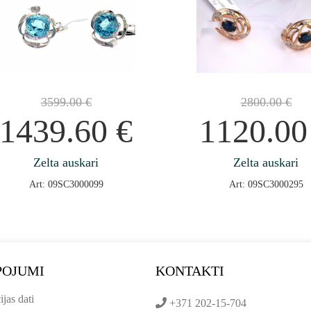
3599.00
€
2800.00
€
1439.60
€
1120.0
Zelta auskari
Zelta auskari
Art: 09SC3000099
Art: 09SC3000295
POJUMI
KONTAKTI
ijas dati
+371 202-15-704