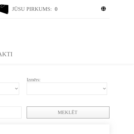
JŪSU PIRKUMS:
0
AKTI
Izmērs:
MEKLĒT