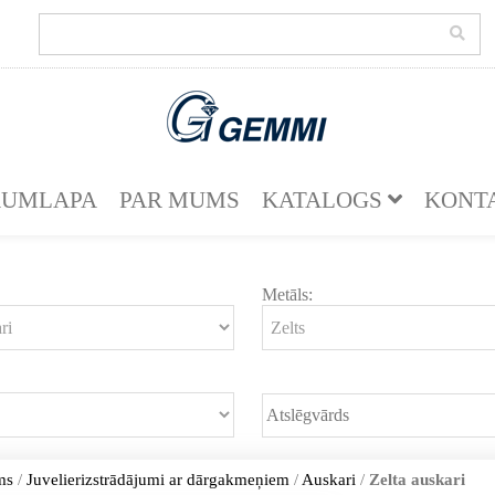
KUMLAPA
PAR MUMS
KATALOGS
KONT
Metāls:
ms
/
Juvelierizstrādājumi ar dārgakmeņiem
/
Auskari
/
Zelta auskari