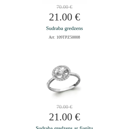
70.00
€
21.00
€
Sudraba gredzens
Art: 109TPZ50008
70.00
€
21.00
€
Sudraba gredzens ar fianītu