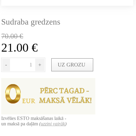
Sudraba gredzens
70.00
€
21.00
€
-
+
UZ GROZU
Izvēlies ESTO maksāšanas laikā -
un maksā pa daļām
(
uzzini vairāk
)