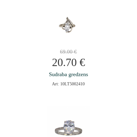
69.00
€
20.70
€
Sudraba gredzens
Art: 10LT5002410