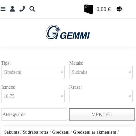
0.00
€
Tips:
Metāls:
Izmērs:
Krāsa:
MEKLĒT
Sākums
/
Sudraba rotas
/
Gredzeni
/
Gredzeni ar akmeņiem
/