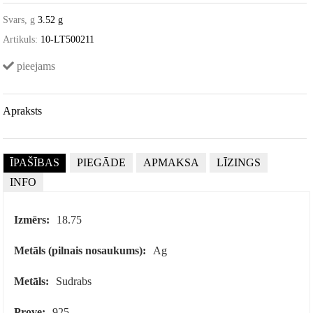
Svars, g
3.52 g
Artikuls:
10-LT500211
pieejams
Apraksts
ĪPAŠĪBAS
PIEGĀDE
APMAKSA
LĪZINGS
INFO
Izmērs:
18.75
Metāls (pilnais nosaukums):
Ag
Metāls:
Sudrabs
Prove:
925