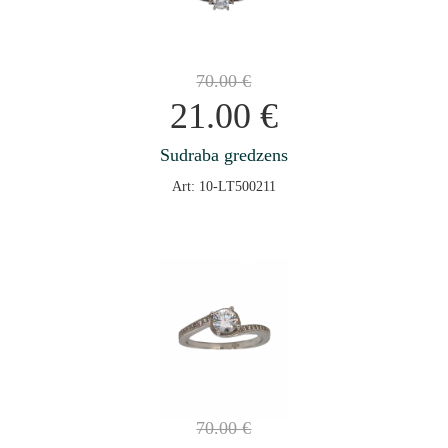
70.00
€
21.00
€
Sudraba gredzens
Art: 10-LT500211
70.00
€