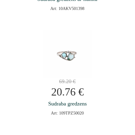
Art: 10AKV501398
69.20
€
20.76
€
Sudraba gredzens
Art: 109TPZ50020