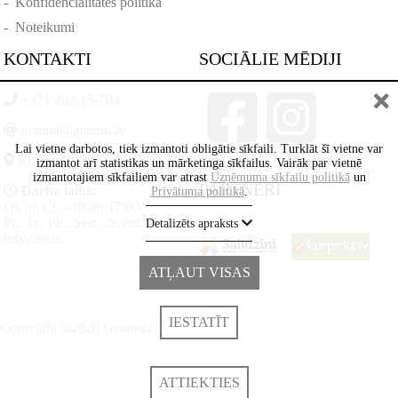
-
Konfidencialitātes politika
-
Noteikumi
KONTAKTI
SOCIĀLIE MĒDIJI
+371 202-15-704
gemmi@gemmi.lv
Lai vietne darbotos, tiek izmantoti obligātie sīkfaili. Turklāt šī vietne var
Rīga, Lāčplēšā iela 88
izmantot arī statistikas un mārketinga sīkfailus. Vairāk par vietnē
izmantotajiem sīkfailiem var atrast
Uzņēmuma sīkfailu politikā
un
PARTNERI
Darba laiks:
Privātuma politikā
.
Ot. un Ct. - 10:00-17:00
Pr., Tr., Pk., Sest., Svētd. -
Detalizēts apraksts
brīvdienas
ATĻAUT VISAS
IESTATĪT
Copyright ©2026 Gemmi.lv
ATTIEKTIES