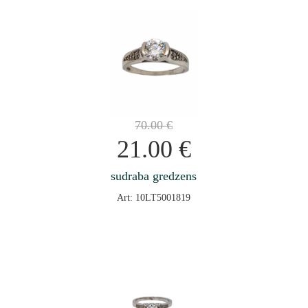
70.00
€
21.00
€
sudraba gredzens
Art: 10LT5001819