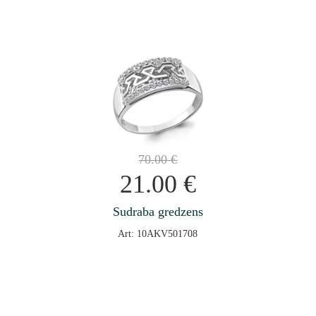
70.00
€
21.00
€
Sudraba gredzens
Art: 10AKV501708