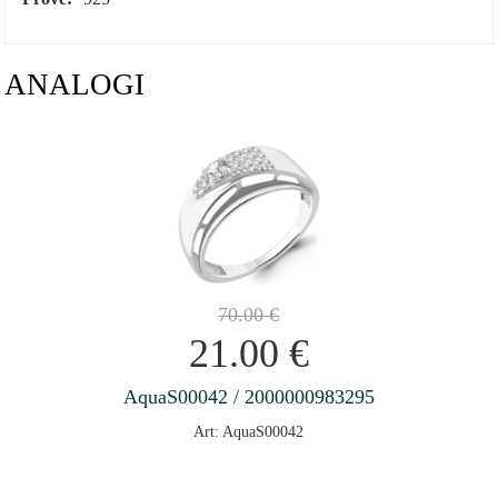
ANALOGI
70.00
€
21.00
€
AquaS00042 / 2000000983295
Art: AquaS00042