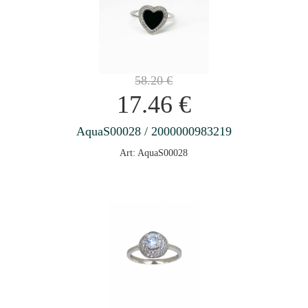
58.20
€
17.46
€
AquaS00028 / 2000000983219
Art: AquaS00028