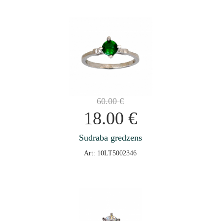
60.00
€
18.00
€
Sudraba gredzens
Art: 10LT5002346