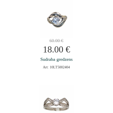
60.00
€
18.00
€
Sudraba gredzens
Art: 10LT5002404