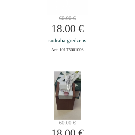
60.00
€
18.00
€
sudraba gredzens
Art: 10LT5001006
60.00
€
18.00
€