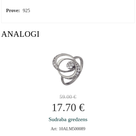
Prove:
925
ANALOGI
59.00
€
17.70
€
Sudraba gredzens
Art: 10ALM500089