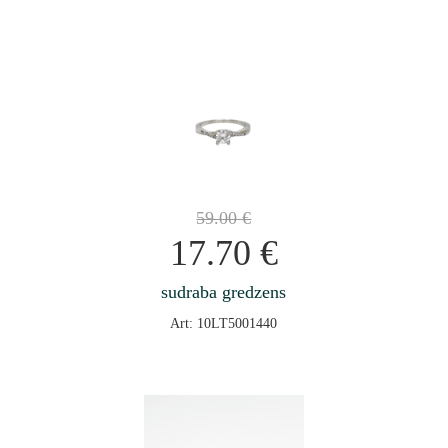
59.00
€
17.70
€
sudraba gredzens
Art: 10LT5001440