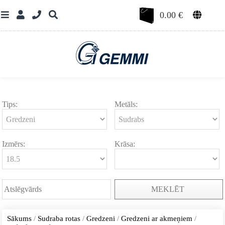
0.00
€
Tips:
Metāls:
Izmērs:
Krāsa:
MEKLĒT
Sākums
/
Sudraba rotas
/
Gredzeni
/
Gredzeni ar akmeņiem
/