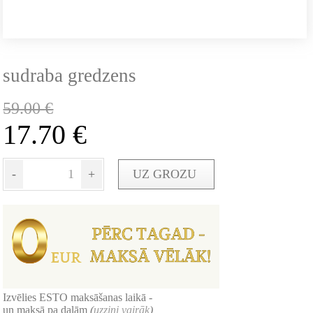
sudraba gredzens
59.00
€
17.70
€
-
+
UZ GROZU
Izvēlies ESTO maksāšanas laikā -
un maksā pa daļām
(
uzzini vairāk
)