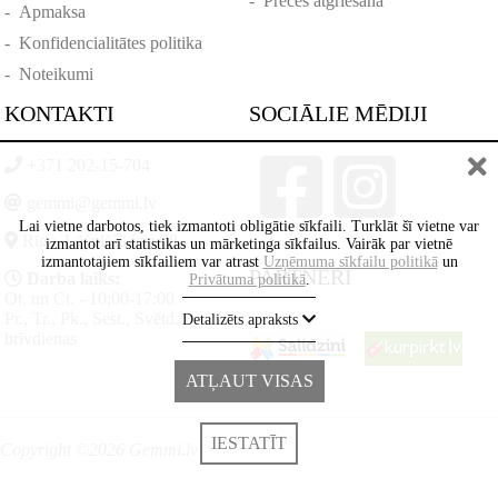
-
Preces atgriešana
-
Apmaksa
-
Konfidencialitātes politika
-
Noteikumi
KONTAKTI
SOCIĀLIE MĒDIJI
+371 202-15-704
gemmi@gemmi.lv
Lai vietne darbotos, tiek izmantoti obligātie sīkfaili. Turklāt šī vietne var
Rīga, Lāčplēšā iela 88
izmantot arī statistikas un mārketinga sīkfailus. Vairāk par vietnē
izmantotajiem sīkfailiem var atrast
Uzņēmuma sīkfailu politikā
un
PARTNERI
Darba laiks:
Privātuma politikā
.
Ot. un Ct. - 10:00-17:00
Pr., Tr., Pk., Sest., Svētd. -
Detalizēts apraksts
brīvdienas
ATĻAUT VISAS
IESTATĪT
Copyright ©2026 Gemmi.lv