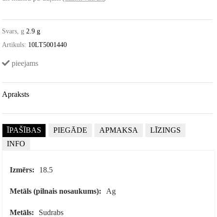
Svars, g
2.9 g
Artikuls:
10LT5001440
pieejams
Apraksts
ĪPAŠĪBAS
PIEGĀDE
APMAKSA
LĪZINGS
INFO
Izmērs:
18.5
Metāls (pilnais nosaukums):
Ag
Metāls:
Sudrabs