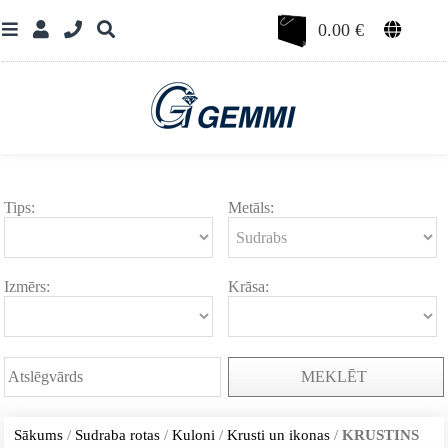
0.00
€
Tips:
Metāls:
Izmērs:
Krāsa:
MEKLĒT
Sākums
/
Sudraba rotas
/
Kuloni
/
Krusti un ikonas
/
KRUSTINS