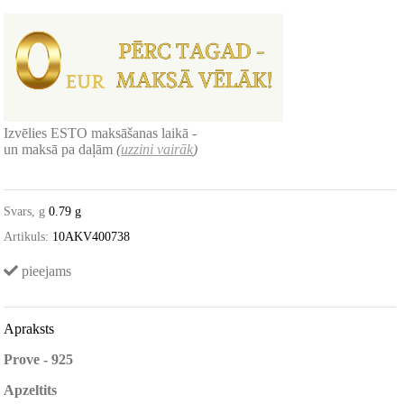
Izvēlies ESTO maksāšanas laikā -
un maksā pa daļām
(
uzzini vairāk
)
Svars, g
0.79 g
Artikuls:
10AKV400738
pieejams
Apraksts
Prove - 925
Apzeltits