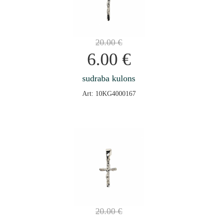
20.00
€
6.00
€
sudraba kulons
Art: 10KG4000167
20.00
€