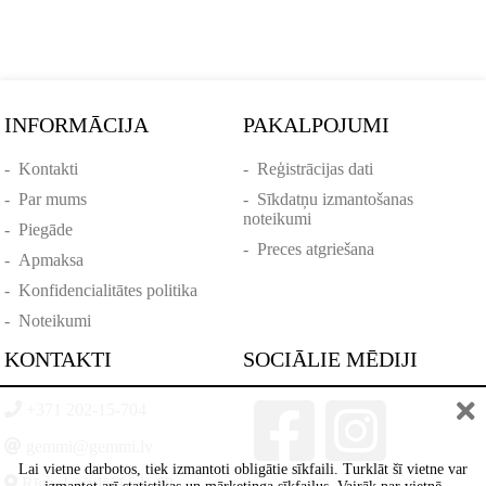
INFORMĀCIJA
PAKALPOJUMI
-
Kontakti
-
Reģistrācijas dati
-
Par mums
-
Sīkdatņu izmantošanas
noteikumi
-
Piegāde
-
Preces atgriešana
-
Apmaksa
-
Konfidencialitātes politika
-
Noteikumi
KONTAKTI
SOCIĀLIE MĒDIJI
+371 202-15-704
gemmi@gemmi.lv
Lai vietne darbotos, tiek izmantoti obligātie sīkfaili. Turklāt šī vietne var
Rīga, Lāčplēšā iela 88