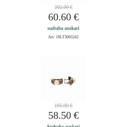
202.00
€
60.60
€
sudraba auskari
Art: 10LT3003242
195.00
€
58.50
€
Sudraba auskari