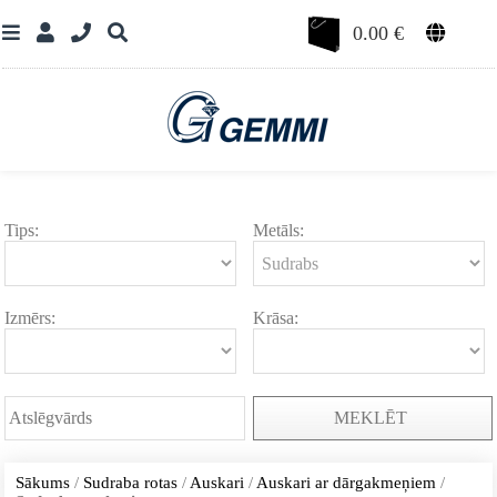
0.00
€
Tips:
Metāls:
Izmērs:
Krāsa:
MEKLĒT
Sākums
/
Sudraba rotas
/
Auskari
/
Auskari ar dārgakmeņiem
/