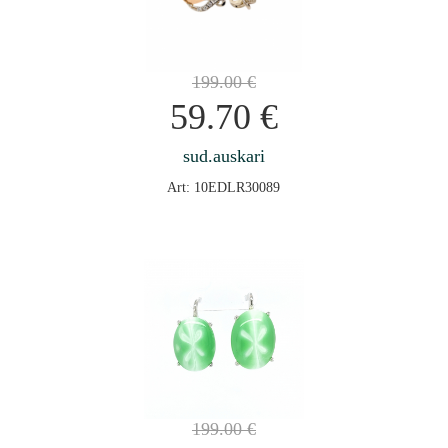
199.00
€
59.70
€
sud.auskari
Art: 10EDLR30089
199.00
€