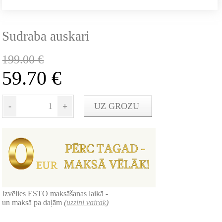
Sudraba auskari
199.00
€
59.70
€
-
+
UZ GROZU
Izvēlies ESTO maksāšanas laikā -
un maksā pa daļām
(
uzzini vairāk
)