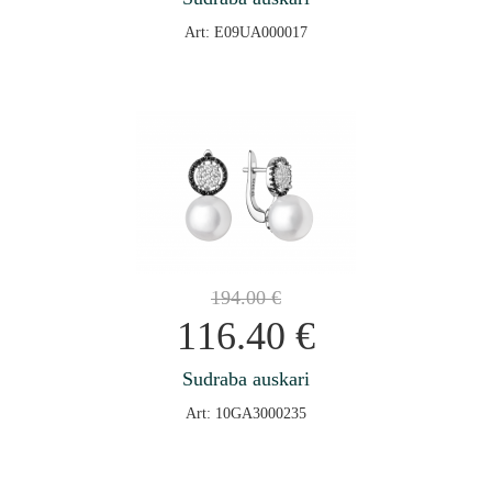
Art: E09UA000017
194.00
€
116.40
€
Sudraba auskari
Art: 10GA3000235