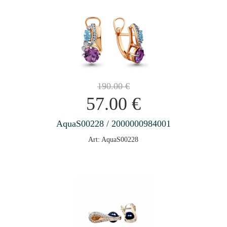
190.00
€
57.00
€
AquaS00228 / 2000000984001
Art: AquaS00228