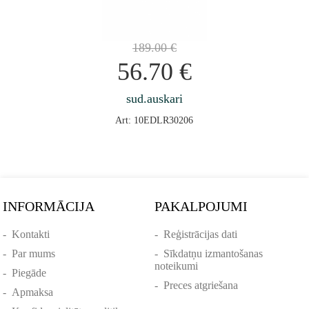
189.00
€
56.70
€
sud.auskari
Art: 10EDLR30206
INFORMĀCIJA
PAKALPOJUMI
-
Kontakti
-
Reģistrācijas dati
-
Par mums
-
Sīkdatņu izmantošanas
noteikumi
-
Piegāde
-
Preces atgriešana
-
Apmaksa