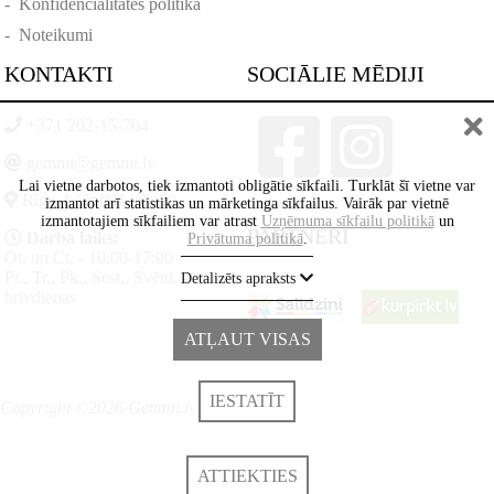
-
Konfidencialitātes politika
-
Noteikumi
KONTAKTI
SOCIĀLIE MĒDIJI
+371 202-15-704
gemmi@gemmi.lv
Lai vietne darbotos, tiek izmantoti obligātie sīkfaili. Turklāt šī vietne var
Rīga, Lāčplēšā iela 88
izmantot arī statistikas un mārketinga sīkfailus. Vairāk par vietnē
izmantotajiem sīkfailiem var atrast
Uzņēmuma sīkfailu politikā
un
PARTNERI
Darba laiks:
Privātuma politikā
.
Ot. un Ct. - 10:00-17:00
Pr., Tr., Pk., Sest., Svētd. -
Detalizēts apraksts
brīvdienas
ATĻAUT VISAS
IESTATĪT
Copyright ©2026 Gemmi.lv
ATTIEKTIES