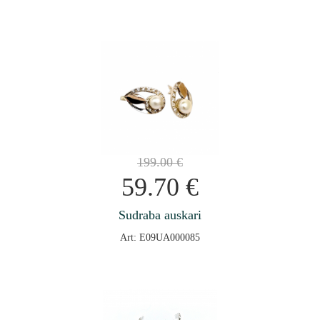
199.00
€
59.70
€
Sudraba auskari
Art: E09UA000085