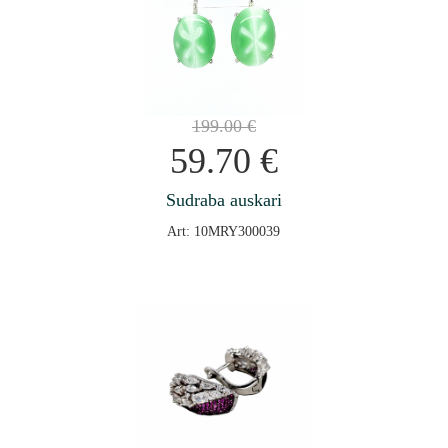
199.00
€
59.70
€
Sudraba auskari
Art: 10MRY300039