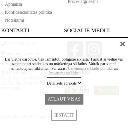
-
Preces atgriešana
-
Apmaksa
-
Konfidencialitātes politika
-
Noteikumi
KONTAKTI
SOCIĀLIE MĒDIJI
+371 202-15-704
gemmi@gemmi.lv
Lai vietne darbotos, tiek izmantoti obligātie sīkfaili. Turklāt šī vietne var
Rīga, Lāčplēšā iela 88
izmantot arī statistikas un mārketinga sīkfailus. Vairāk par vietnē
izmantotajiem sīkfailiem var atrast
Uzņēmuma sīkfailu politikā
un
PARTNERI
Darba laiks:
Privātuma politikā
.
Ot. un Ct. - 10:00-17:00
Pr., Tr., Pk., Sest., Svētd. -
Detalizēts apraksts
brīvdienas
ATĻAUT VISAS
IESTATĪT
Copyright ©2026 Gemmi.lv