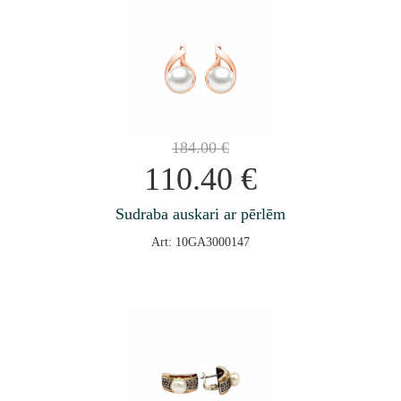
184.00
€
110.40
€
Sudraba auskari ar pērlēm
Art: 10GA3000147