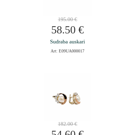
195.00
€
58.50
€
Sudraba auskari
Art: E09UA000017
182.00
€
54.60
€