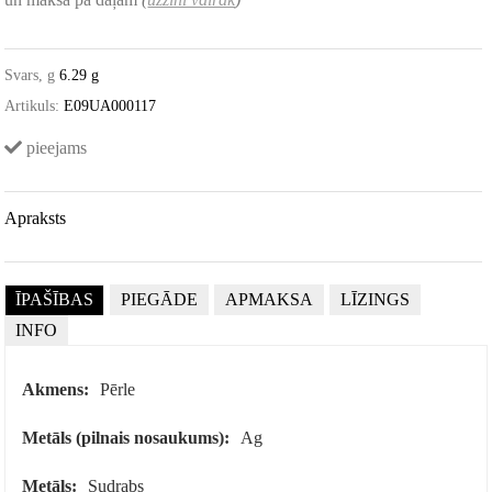
Svars, g
6.29 g
Artikuls:
E09UA000117
pieejams
Apraksts
ĪPAŠĪBAS
PIEGĀDE
APMAKSA
LĪZINGS
INFO
Akmens:
Pērle
Metāls (pilnais nosaukums):
Ag
Metāls:
Sudrabs