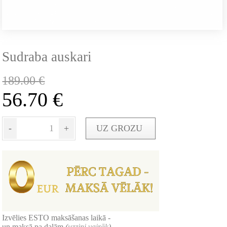
Sudraba auskari
189.00
€
56.70
€
-
+
UZ GROZU
Izvēlies ESTO maksāšanas laikā -
un maksā pa daļām
(
uzzini vairāk
)