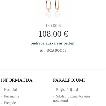
180.00
€
108.00
€
Sudraba auskari ar pērlēm
Art: 10GA3000151
INFORMĀCIJA
PAKALPOJUMI
-
Kontakti
-
Reģistrācijas dati
-
Par mums
-
Sīkdatņu izmantošanas
noteikumi
-
Piegāde