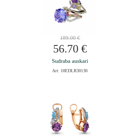
189.00
€
56.70
€
Sudraba auskari
Art: 10EDLR30130