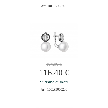
Art: 10LT3002801
194.00
€
116.40
€
Sudraba auskari
Art: 10GA3000235