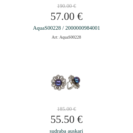
190.00
€
57.00
€
AquaS00228 / 2000000984001
Art: AquaS00228
185.00
€
55.50
€
sudraba auskari