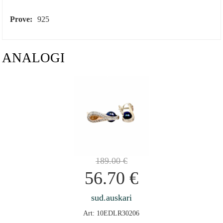
Prove:
925
ANALOGI
189.00
€
56.70
€
sud.auskari
Art: 10EDLR30206