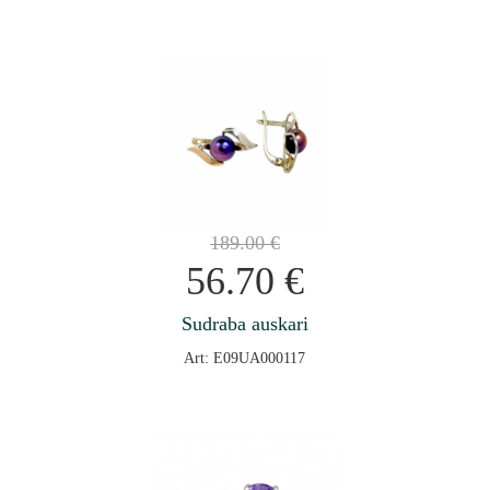
189.00
€
56.70
€
Sudraba auskari
Art: E09UA000117