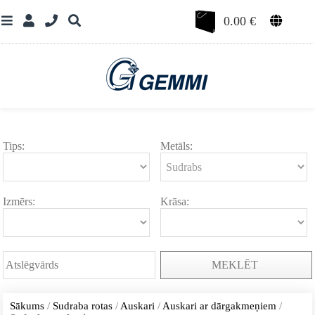
0.00
€
Tips:
Metāls:
Izmērs:
Krāsa:
MEKLĒT
Sākums
/
Sudraba rotas
/
Auskari
/
Auskari ar dārgakmeņiem
/