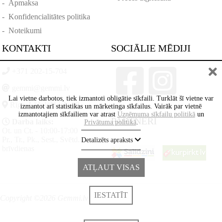
-
Apmaksa
-
Konfidencialitātes politika
-
Noteikumi
KONTAKTI
SOCIĀLIE MĒDIJI
+371 202-15-704
gemmi@gemmi.lv
Lai vietne darbotos, tiek izmantoti obligātie sīkfaili. Turklāt šī vietne var
Rīga, Lāčplēšā iela 88
izmantot arī statistikas un mārketinga sīkfailus. Vairāk par vietnē
izmantotajiem sīkfailiem var atrast
Uzņēmuma sīkfailu politikā
un
PARTNERI
Darba laiks:
Privātuma politikā
.
Ot. un Ct. - 10:00-17:00
Pr., Tr., Pk., Sest., Svētd. -
Detalizēts apraksts
brīvdienas
ATĻAUT VISAS
IESTATĪT
Copyright ©2026 Gemmi.lv