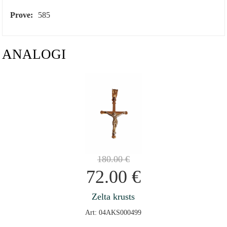
Prove:
585
ANALOGI
180.00
€
72.00
€
Zelta krusts
Art: 04AKS000499