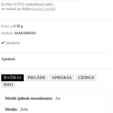
Izvēlies ESTO maksāšanas laikā -
un maksā pa daļām
(
uzzini vairāk
)
Svars, g
0.58 g
Artikuls:
04AKS000503
pieejams
Apraksts
ĪPAŠĪBAS
PIEGĀDE
APMAKSA
LĪZINGS
INFO
Metāls (pilnais nosaukums):
Au
Metāls:
Zelts