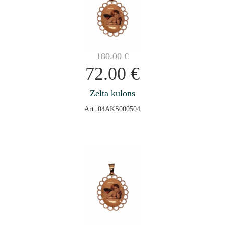
180.00
€
72.00
€
Zelta kulons
Art: 04AKS000504