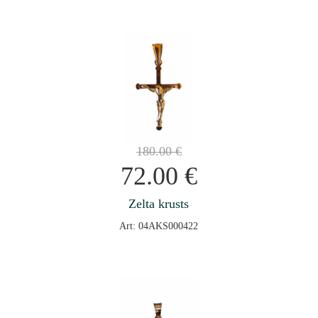
180.00
€
72.00
€
Zelta krusts
Art: 04AKS000422