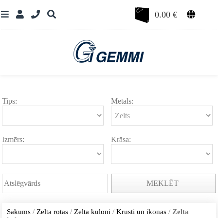
0.00
€
Tips:
Metāls:
Izmērs:
Krāsa:
MEKLĒT
Sākums
/
Zelta rotas
/
Zelta kuloni
/
Krusti un ikonas
/
Zelta