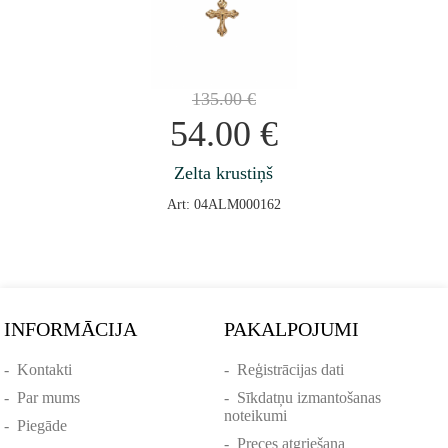
135.00
€
54.00
€
Zelta krustiņš
Art: 04ALM000162
INFORMĀCIJA
PAKALPOJUMI
-
Kontakti
-
Reģistrācijas dati
-
Par mums
-
Sīkdatņu izmantošanas
noteikumi
-
Piegāde
-
Preces atgriešana