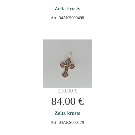
Zelta krusts
Art: 04AKS000498
210.00
€
84.00
€
Zelta krusts
Art: 04AKS000179