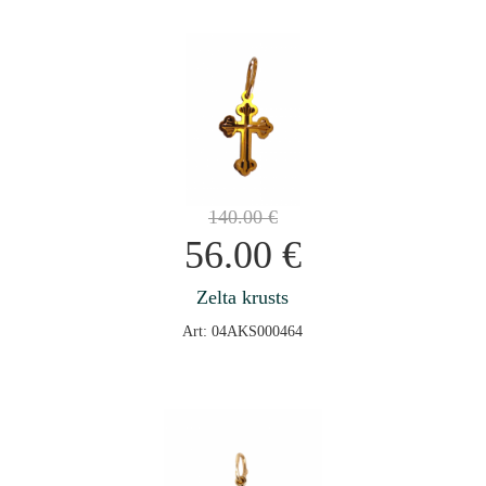
140.00
€
56.00
€
Zelta krusts
Art: 04AKS000464