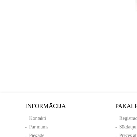
INFORMĀCIJA
PAKAL
-
Kontakti
-
Reģistrāc
-
Par mums
-
Sīkdatņu
-
Piegāde
-
Preces at