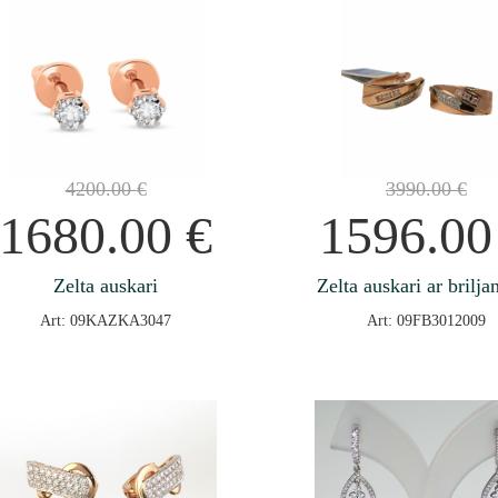
4200.00
€
3990.00
€
1680.00
€
1596.0
Zelta auskari
Zelta auskari ar brilja
Art: 09KAZKA3047
Art: 09FB3012009