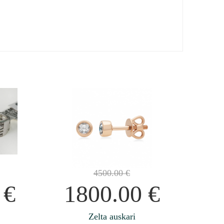
4500.00
€
0
€
1800.00
€
Zelta auskari