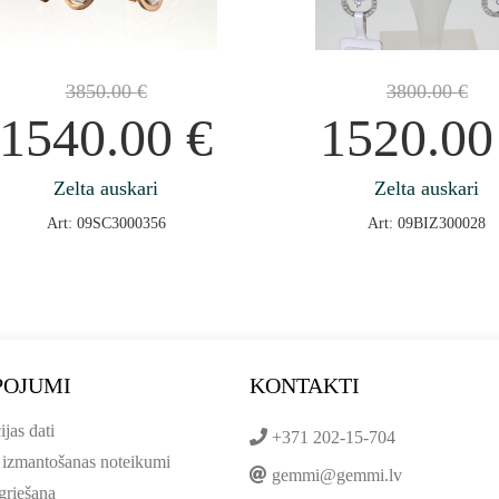
3850.00
€
3800.00
€
1540.00
€
1520.0
Zelta auskari
Zelta auskari
Art: 09SC3000356
Art: 09BIZ300028
POJUMI
KONTAKTI
ijas dati
+371 202-15-704
 izmantošanas noteikumi
gemmi@gemmi.lv
griešana