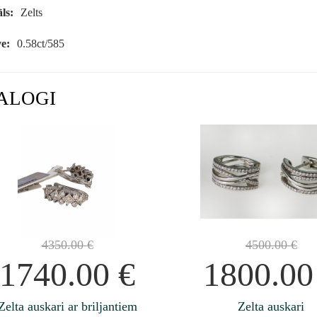
ls:
Zelts
e:
0.58ct/585
ALOGI
4350.00
€
4500.00
€
1740.00
€
1800.0
Zelta auskari ar briljantiem
Zelta auskari