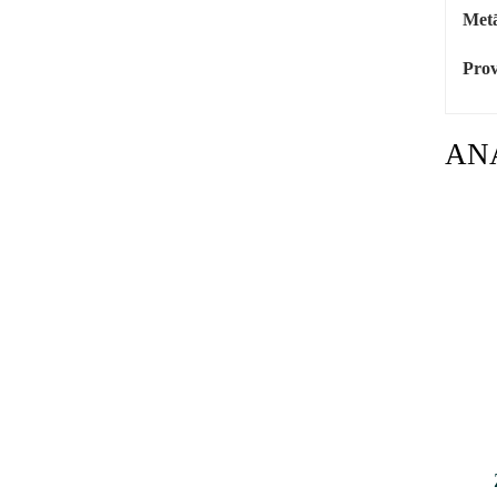
Metā
Prov
AN