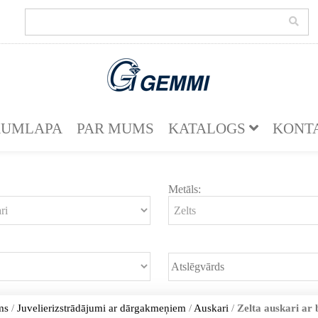
KUMLAPA
PAR MUMS
KATALOGS
KONT
Metāls:
ms
/
Juvelierizstrādājumi ar dārgakmeņiem
/
Auskari
/
Zelta auskari ar 