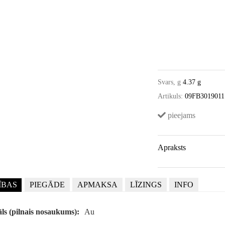
Svars, g
4.37 g
Artikuls:
09FB3019011
pieejams
Apraksts
ĪBAS
PIEGĀDE
APMAKSA
LĪZINGS
INFO
ls (pilnais nosaukums):
Au