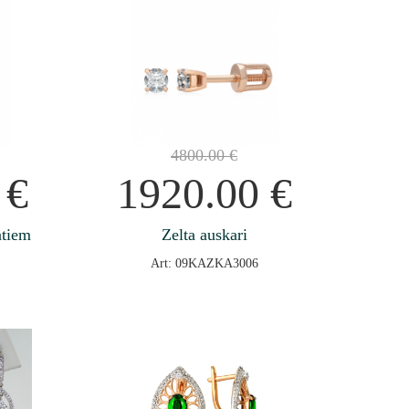
4800.00
€
0
€
1920.00
€
ntiem
Zelta auskari
Art: 09KAZKA3006