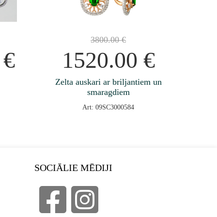
3800.00
€
0
€
1520.00
€
Zelta auskari ar briljantiem un
smaragdiem
Art: 09SC3000584
SOCIĀLIE MĒDIJI