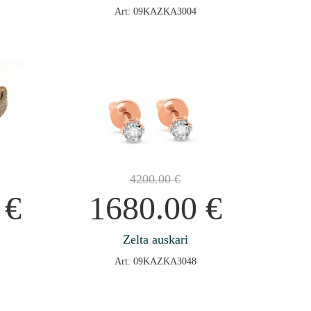
Art: 09KAZKA3004
4200.00
€
0
€
1680.00
€
Zelta auskari
Art: 09KAZKA3048