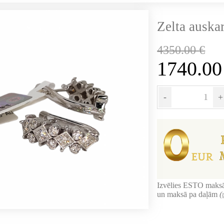
Zelta auskar
4350.00
€
1740.0
-
+
Izvēlies ESTO maksā
un maksā pa daļām
(