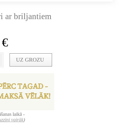
i ar briljantiem
0
€
UZ GROZU
šanas laikā -
uzzini vairāk
)