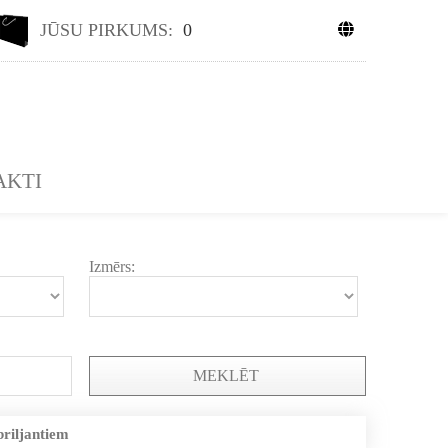
JŪSU PIRKUMS:
0
AKTI
Izmērs:
MEKLĒT
briljantiem