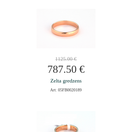
1125.00
€
787.50
€
Zelta gredzens
Art: 05FB0020189