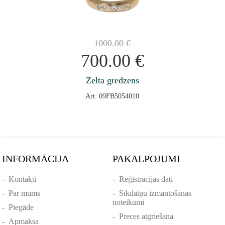
1000.00
€
700.00
€
Zelta gredzens
Art: 09FB5054010
INFORMĀCIJA
PAKALPOJUMI
-
Kontakti
-
Reģistrācijas dati
-
Par mums
-
Sīkdatņu izmantošanas
noteikumi
-
Piegāde
-
Preces atgriešana
-
Apmaksa