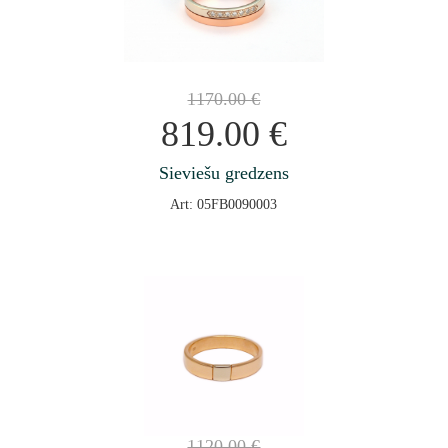
1170.00
€
819.00
€
Sieviešu gredzens
Art: 05FB0090003
1120.00
€