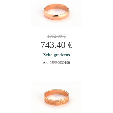
1062.00
€
743.40
€
Zelta gredzens
Art: 05FB0030190