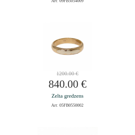
Art: 09FB5054009
1200.00
€
840.00
€
Zelta gredzens
Art: 05FB0550002