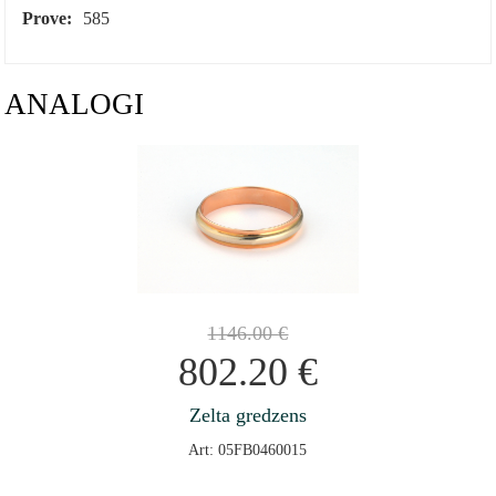
Prove:
585
ANALOGI
1146.00
€
802.20
€
Zelta gredzens
Art: 05FB0460015