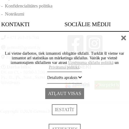
-
Konfidencialitātes politika
-
Noteikumi
KONTAKTI
SOCIĀLIE MĒDIJI
+371 202-15-704
gemmi@gemmi.lv
Lai vietne darbotos, tiek izmantoti obligātie sīkfaili. Turklāt šī vietne var
Rīga, Lāčplēšā iela 88
izmantot arī statistikas un mārketinga sīkfailus. Vairāk par vietnē
izmantotajiem sīkfailiem var atrast
Uzņēmuma sīkfailu politikā
un
PARTNERI
Darba laiks:
Privātuma politikā
.
Ot. un Ct. - 10:00-17:00
Pr., Tr., Pk., Sest., Svētd. -
Detalizēts apraksts
brīvdienas
ATĻAUT VISAS
IESTATĪT
Copyright ©2026 Gemmi.lv