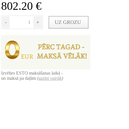
802.20
€
-
+
UZ GROZU
Izvēlies ESTO maksāšanas laikā -
un maksā pa daļām
(
uzzini vairāk
)