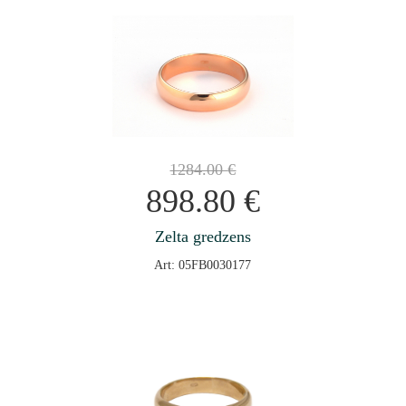
1284.00
€
898.80
€
Zelta gredzens
Art: 05FB0030177