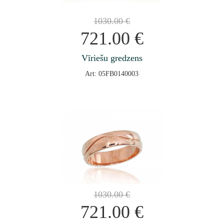
1030.00
€
721.00
€
Vīriešu gredzens
Art: 05FB0140003
1030.00
€
721.00
€