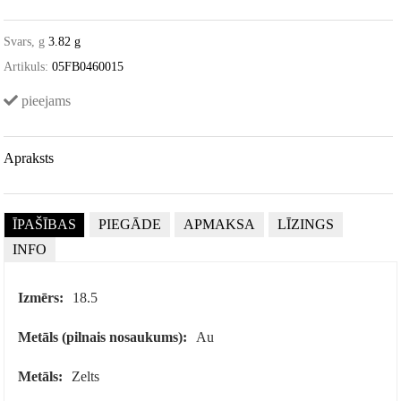
Svars, g
3.82 g
Artikuls:
05FB0460015
pieejams
Apraksts
ĪPAŠĪBAS
PIEGĀDE
APMAKSA
LĪZINGS
INFO
Izmērs:
18.5
Metāls (pilnais nosaukums):
Au
Metāls:
Zelts