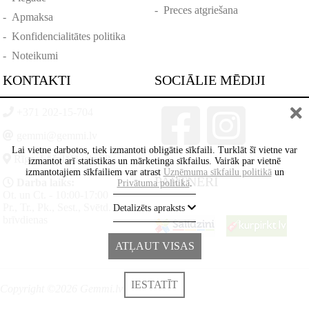
-
Preces atgriešana
-
Apmaksa
-
Konfidencialitātes politika
-
Noteikumi
KONTAKTI
SOCIĀLIE MĒDIJI
+371 202-15-704
gemmi@gemmi.lv
Lai vietne darbotos, tiek izmantoti obligātie sīkfaili. Turklāt šī vietne var
Rīga, Lāčplēšā iela 88
izmantot arī statistikas un mārketinga sīkfailus. Vairāk par vietnē
izmantotajiem sīkfailiem var atrast
Uzņēmuma sīkfailu politikā
un
PARTNERI
Darba laiks:
Privātuma politikā
.
Ot. un Ct. - 10:00-17:00
Pr., Tr., Pk., Sest., Svētd. -
Detalizēts apraksts
brīvdienas
ATĻAUT VISAS
IESTATĪT
Copyright ©2026 Gemmi.lv