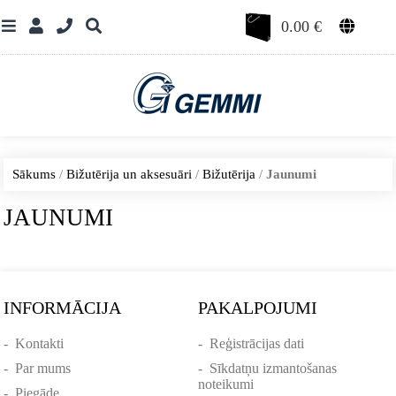
0.00
€
Sākums
/
Bižutērija un aksesuāri
/
Bižutērija
/
Jaunumi
JAUNUMI
INFORMĀCIJA
PAKALPOJUMI
-
Kontakti
-
Reģistrācijas dati
-
Par mums
-
Sīkdatņu izmantošanas
noteikumi
-
Piegāde