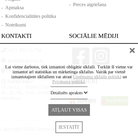
-
Preces atgriešana
-
Apmaksa
-
Konfidencialitātes politika
-
Noteikumi
KONTAKTI
SOCIĀLIE MĒDIJI
+371 202-15-704
gemmi@gemmi.lv
Lai vietne darbotos, tiek izmantoti obligātie sīkfaili. Turklāt šī vietne var
Rīga, Lāčplēšā iela 88
izmantot arī statistikas un mārketinga sīkfailus. Vairāk par vietnē
izmantotajiem sīkfailiem var atrast
Uzņēmuma sīkfailu politikā
un
PARTNERI
Darba laiks:
Privātuma politikā
.
Ot. un Ct. - 10:00-17:00
Pr., Tr., Pk., Sest., Svētd. -
Detalizēts apraksts
brīvdienas
ATĻAUT VISAS
IESTATĪT
Copyright ©2026 Gemmi.lv