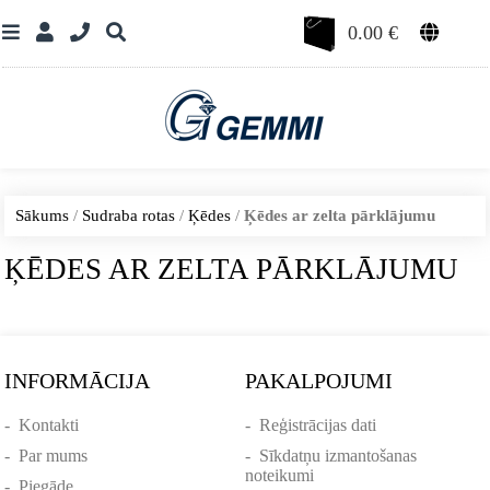
0.00
€
Sākums
/
Sudraba rotas
/
Ķēdes
/
Ķēdes ar zelta pārklājumu
ĶĒDES AR ZELTA PĀRKLĀJUMU
INFORMĀCIJA
PAKALPOJUMI
-
Kontakti
-
Reģistrācijas dati
-
Par mums
-
Sīkdatņu izmantošanas
noteikumi
-
Piegāde