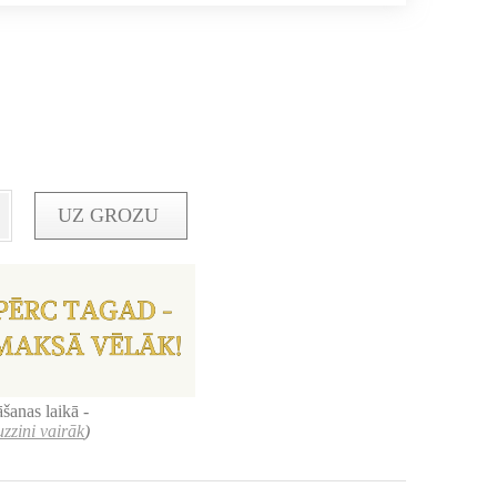
UZ GROZU
šanas laikā -
uzzini vairāk
)