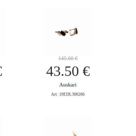
145.00
€
€
43.50
€
Auskari
Art: 10EDL300266