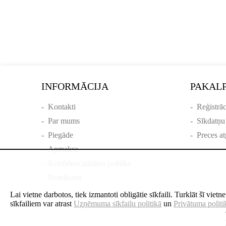
INFORMĀCIJA
PAKAL
-
Kontakti
-
Reģistrāc
-
Par mums
-
Sīkdatņu
-
Piegāde
-
Preces at
-
Apmaksa
-
Konfidencialitātes politika
-
Noteikumi
Lai vietne darbotos, tiek izmantoti obligātie sīkfaili. Turklāt šī viet
sīkfailiem var atrast
Uzņēmuma sīkfailu politikā
un
Privātuma politi