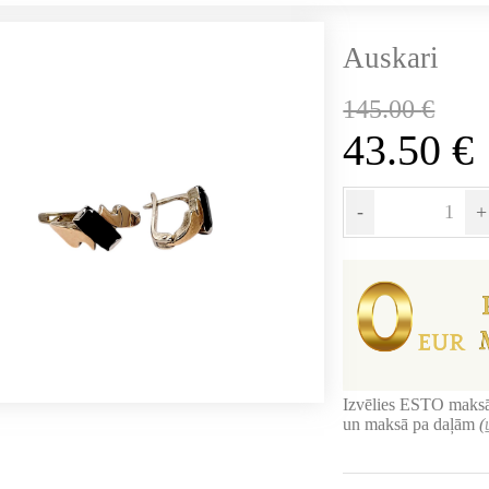
Auskari
145.00
€
43.50
€
-
+
Izvēlies ESTO maksā
un maksā pa daļām
(