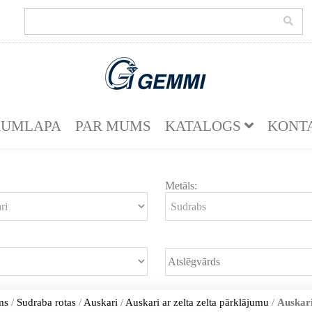
KUMLAPA
PAR MUMS
KATALOGS
KONT
Metāls:
ms
/
Sudraba rotas
/
Auskari
/
Auskari ar zelta zelta pārklājumu
/
Auskar