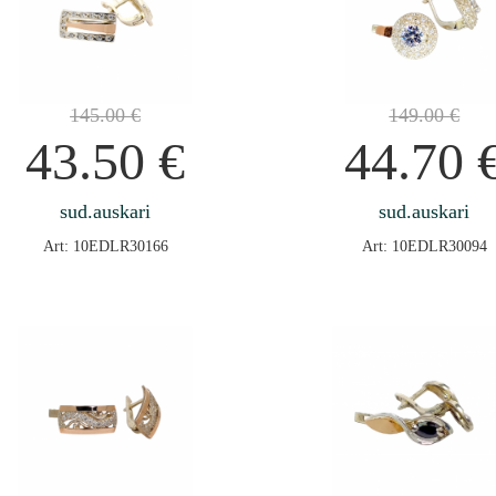
145.00
€
149.00
€
43.50
€
44.70
sud.auskari
sud.auskari
Art: 10EDLR30166
Art: 10EDLR30094