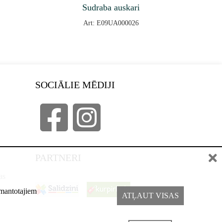
Sudraba auskari
Art: E09UA000026
SOCIĀLIE MĒDIJI
PARTNERI
as
izmantotajiem
ATĻAUT VISAS