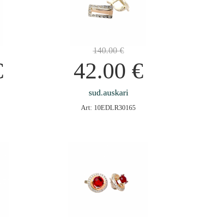
140.00
€
€
42.00
€
sud.auskari
Art: 10EDLR30165