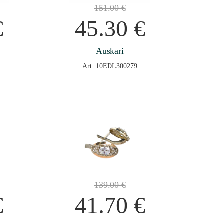
151.00
€
€
45.30
€
Auskari
Art: 10EDL300279
139.00
€
€
41.70
€