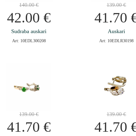
140.00
€
139.00
€
42.00
€
41.70
Sudraba auskari
Auskari
Art: 10EDL300208
Art: 10EDLR30198
139.00
€
139.00
€
41.70
€
41.70