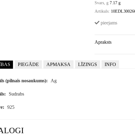
Svars, g
7.17 g
Artikuls:
10EDL30026
pieejams
Apraksts
ĪBAS
PIEGĀDE
APMAKSA
LĪZINGS
INFO
ls (pilnais nosaukums):
Ag
ls:
Sudrabs
e:
925
ALOGI