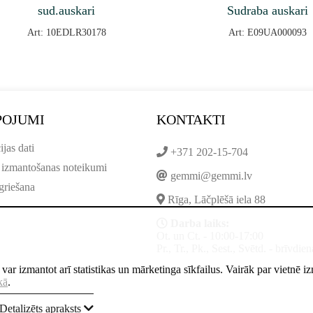
sud.auskari
Sudraba auskari
Art: 10EDLR30178
Art: E09UA000093
POJUMI
KONTAKTI
ijas dati
+371 202-15-704
 izmantošanas noteikumi
gemmi@gemmi.lv
griešana
Rīga, Lāčplēšā iela 88
Darba laiks:
Ot. un Ct. - 10:00-17:00
Pr., Tr., Pk., Sest., Svētd. - brīvdien
ne var izmantot arī statistikas un mārketinga sīkfailus. Vairāk par vietnē 
kā
.
Detalizēts apraksts