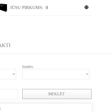
JŪSU PIRKUMS:
0
AKTI
Izmērs:
MEKLĒT
i