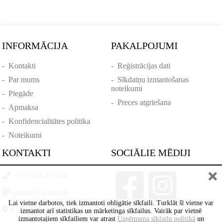
INFORMĀCIJA
PAKALPOJUMI
-
Kontakti
-
Reģistrācijas dati
-
Par mums
-
Sīkdatņu izmantošanas
noteikumi
-
Piegāde
-
Preces atgriešana
-
Apmaksa
-
Konfidencialitātes politika
-
Noteikumi
KONTAKTI
SOCIĀLIE MĒDIJI
+371 202-15-704
gemmi@gemmi.lv
Lai vietne darbotos, tiek izmantoti obligātie sīkfaili. Turklāt šī vietne var
Rīga, Lāčplēšā iela 88
izmantot arī statistikas un mārketinga sīkfailus. Vairāk par vietnē
izmantotajiem sīkfailiem var atrast
Uzņēmuma sīkfailu politikā
un