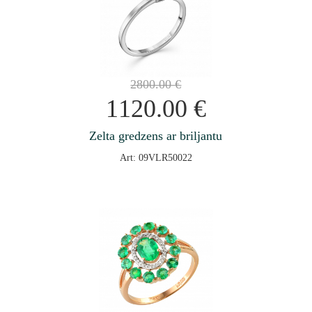
2800.00
€
1120.00
€
Zelta gredzens ar briljantu
Art: 09VLR50022