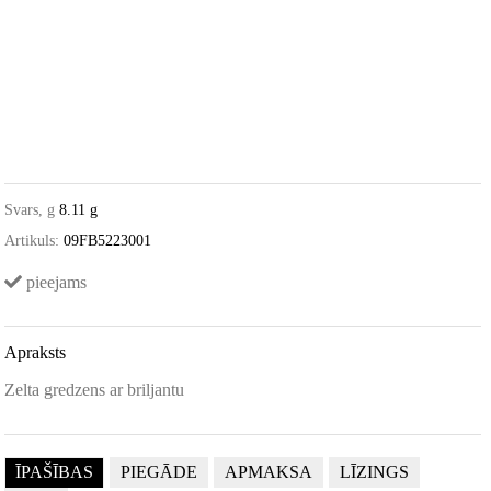
Svars, g
8.11 g
Artikuls:
09FB5223001
pieejams
Apraksts
Zelta gredzens ar briljantu
ĪPAŠĪBAS
PIEGĀDE
APMAKSA
LĪZINGS