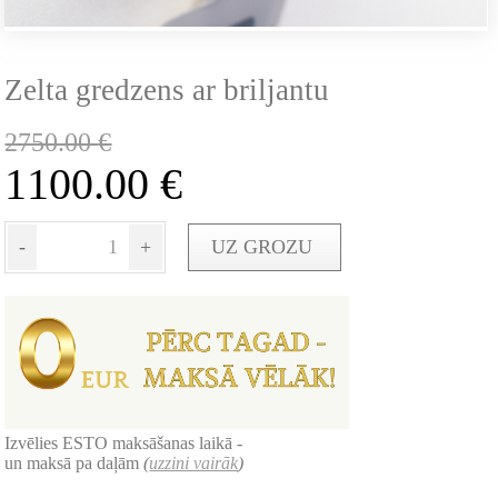
Zelta gredzens ar briljantu
2750.00
€
1100.00
€
-
+
UZ GROZU
Izvēlies ESTO maksāšanas laikā -
un maksā pa daļām
(
uzzini vairāk
)