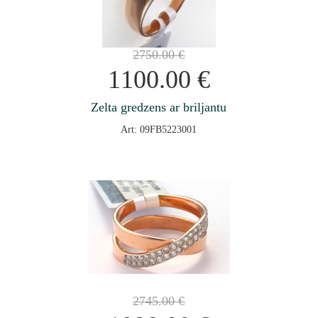
2750.00
€
1100.00
€
Zelta gredzens ar briljantu
Art: 09FB5223001
2745.00
€