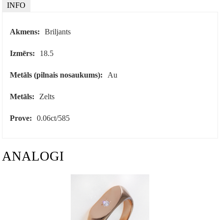
INFO
Akmens:
Briljants
Izmērs:
18.5
Metāls (pilnais nosaukums):
Au
Metāls:
Zelts
Prove:
0.06ct/585
ANALOGI