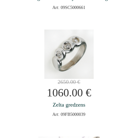
Art: 09SC5000661
2650.00
€
1060.00
€
Zelta gredzens
Art: 09FB5000039