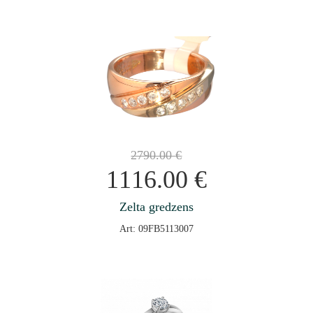
2790.00
€
1116.00
€
Zelta gredzens
Art: 09FB5113007