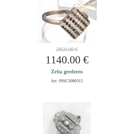
2850.00
€
1140.00
€
Zelta gredzens
Art: 09SC5000315