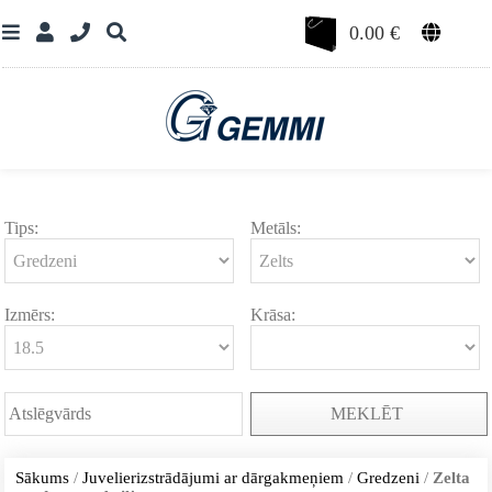
0.00
€
Tips:
Metāls:
Izmērs:
Krāsa:
MEKLĒT
Sākums
/
Juvelierizstrādājumi ar dārgakmeņiem
/
Gredzeni
/
Zelta