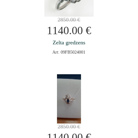
2850.00
€
1140.00
€
Zelta gredzens
Art: 09FB5024001
2850.00
€
1140.00
€