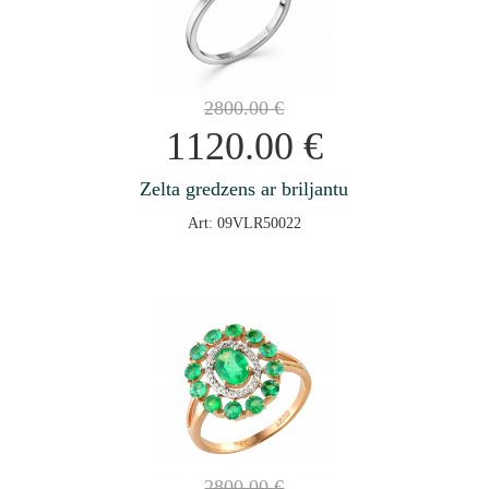
2800.00
€
1120.00
€
Zelta gredzens ar briljantu
Art: 09VLR50022
2800.00
€