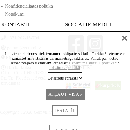
-
Konfidencialitātes politika
-
Noteikumi
KONTAKTI
SOCIĀLIE MĒDIJI
+371 202-15-704
gemmi@gemmi.lv
Lai vietne darbotos, tiek izmantoti obligātie sīkfaili. Turklāt šī vietne var
Rīga, Lāčplēšā iela 88
izmantot arī statistikas un mārketinga sīkfailus. Vairāk par vietnē
izmantotajiem sīkfailiem var atrast
Uzņēmuma sīkfailu politikā
un
PARTNERI
Darba laiks:
Privātuma politikā
.
Ot. un Ct. - 10:00-17:00
Pr., Tr., Pk., Sest., Svētd. -
Detalizēts apraksts
brīvdienas
ATĻAUT VISAS
IESTATĪT
Copyright ©2026 Gemmi.lv