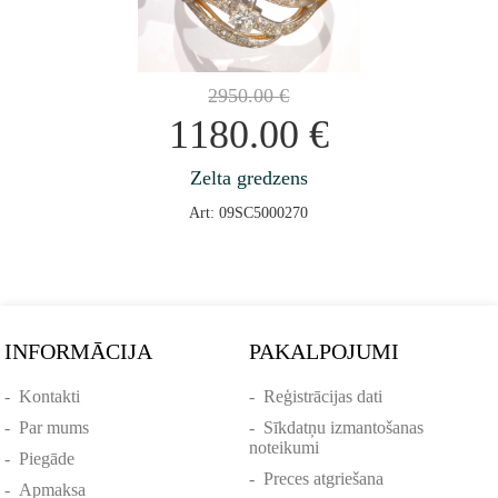
2950.00
€
1180.00
€
Zelta gredzens
Art: 09SC5000270
INFORMĀCIJA
PAKALPOJUMI
-
Kontakti
-
Reģistrācijas dati
-
Par mums
-
Sīkdatņu izmantošanas
noteikumi
-
Piegāde
-
Preces atgriešana
-
Apmaksa