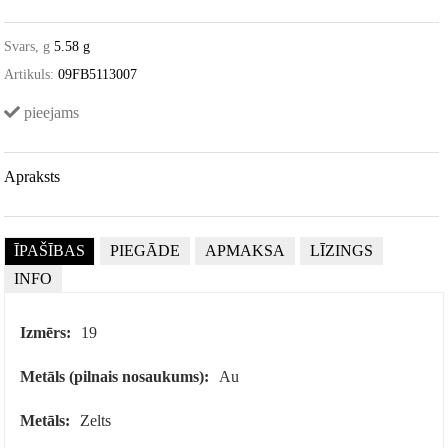
Svars, g
5.58 g
Artikuls:
09FB5113007
pieejams
Apraksts
ĪPAŠĪBAS
PIEGĀDE
APMAKSA
LĪZINGS
INFO
Izmērs:
19
Metāls (pilnais nosaukums):
Au
Metāls:
Zelts