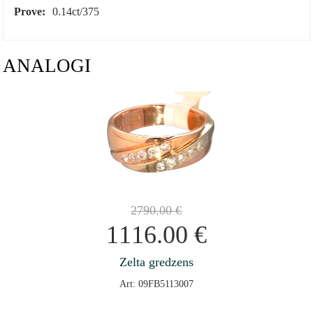
Prove:
0.14ct/375
ANALOGI
2790.00
€
1116.00
€
Zelta gredzens
Art: 09FB5113007