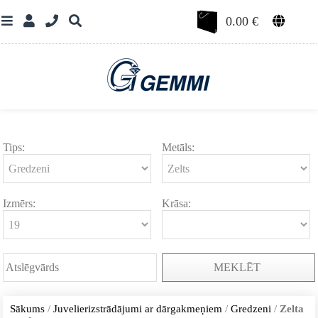
0.00
€
Tips:
Metāls:
Izmērs:
Krāsa:
MEKLĒT
Sākums
/
Juvelierizstrādājumi ar dārgakmeņiem
/
Gredzeni
/
Zelta