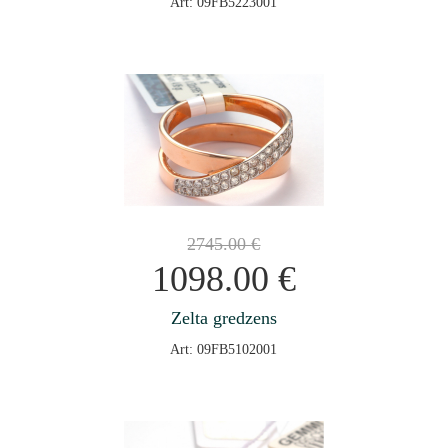
Art: 09FB5223001
2745.00
€
1098.00
€
Zelta gredzens
Art: 09FB5102001