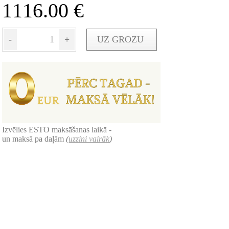
1116.00
€
-
+
UZ GROZU
Izvēlies ESTO maksāšanas laikā -
un maksā pa daļām
(
uzzini vairāk
)