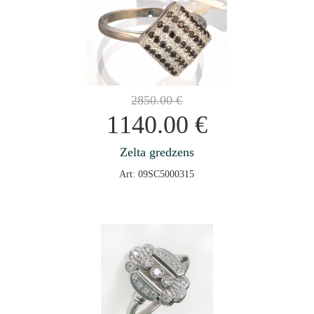
2850.00
€
1140.00
€
Zelta gredzens
Art: 09SC5000315