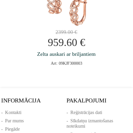
2399.00
€
959.60
€
Zelta auskari ar briljantiem
Art: 09KJF300003
INFORMĀCIJA
PAKALPOJUMI
-
Kontakti
-
Reģistrācijas dati
-
Par mums
-
Sīkdatņu izmantošanas
noteikumi
-
Piegāde