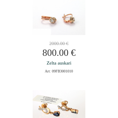
2000.00
€
800.00
€
Zelta auskari
Art: 09FB3001010