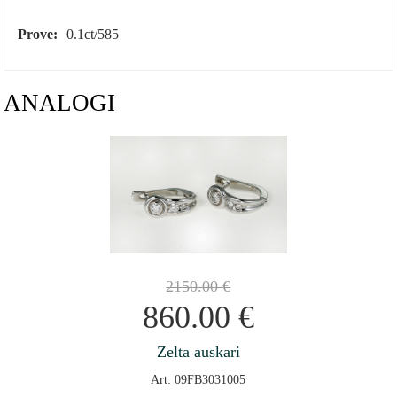
Prove:
0.1ct/585
ANALOGI
2150.00
€
860.00
€
Zelta auskari
Art: 09FB3031005