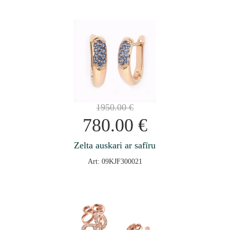
1950.00
€
780.00
€
Zelta auskari ar safīru
Art: 09KJF300021