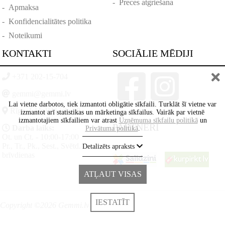
-
Preces atgriešana
-
Apmaksa
-
Konfidencialitātes politika
-
Noteikumi
KONTAKTI
SOCIĀLIE MĒDIJI
+371 202-15-704
gemmi@gemmi.lv
Lai vietne darbotos, tiek izmantoti obligātie sīkfaili. Turklāt šī vietne var
Rīga, Lāčplēšā iela 88
izmantot arī statistikas un mārketinga sīkfailus. Vairāk par vietnē
izmantotajiem sīkfailiem var atrast
Uzņēmuma sīkfailu politikā
un
PARTNERI
Darba laiks:
Privātuma politikā
.
Ot. un Ct. - 10:00-17:00
Pr., Tr., Pk., Sest., Svētd. -
Detalizēts apraksts
brīvdienas
ATĻAUT VISAS
IESTATĪT
Copyright ©2026 Gemmi.lv