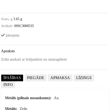
Svars, g
3.65 g
Artikuls:
09SC3000535
pieejams
Apraksts
Zelta auskari ar briljantiem un smaragdiem
ĪPAŠĪBAS
PIEGĀDE
APMAKSA
LĪZINGS
INFO
Metāls (pilnais nosaukums):
Au
Metāls:
Zelts