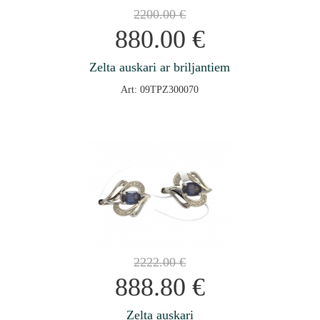
2200.00
€
880.00
€
Zelta auskari ar briljantiem
Art: 09TPZ300070
2222.00
€
888.80
€
Zelta auskari