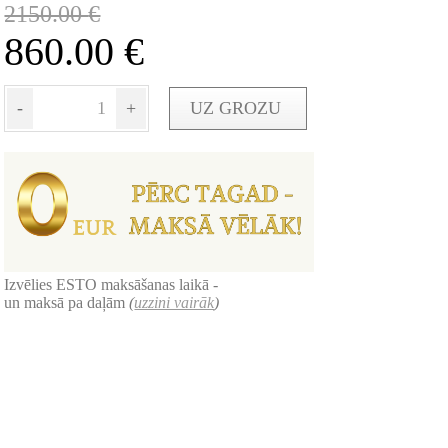
2150.00
€
860.00
€
-
+
UZ GROZU
Izvēlies ESTO maksāšanas laikā -
un maksā pa daļām
(
uzzini vairāk
)