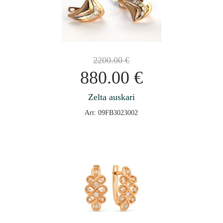
2200.00
€
880.00
€
Zelta auskari
Art: 09FB3023002