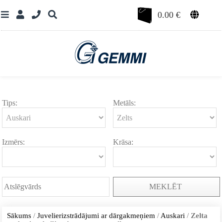
0.00
€
Tips:
Metāls:
Izmērs:
Krāsa:
MEKLĒT
Sākums
/
Juvelierizstrādājumi ar dārgakmeņiem
/
Auskari
/
Zelta