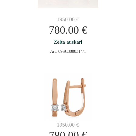
1950.00
€
780.00
€
Zelta auskari
Art: 09SC3000314/1
1950.00
€
780.00
€