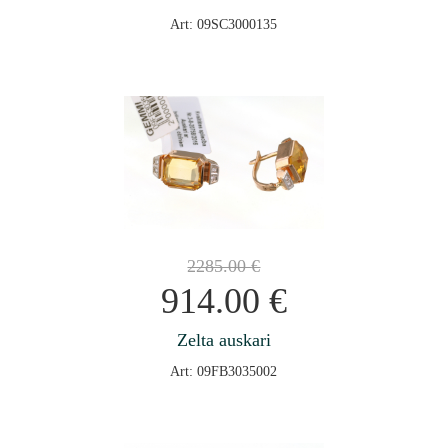
Art: 09SC3000135
2285.00
€
914.00
€
Zelta auskari
Art: 09FB3035002