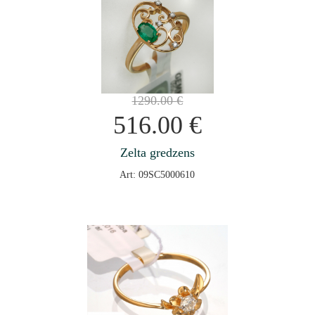
1290.00
€
516.00
€
Zelta gredzens
Art: 09SC5000610