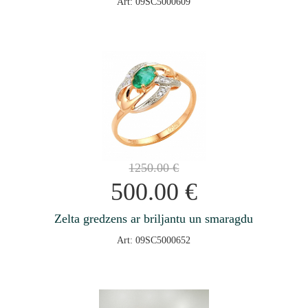
Art: 09SC5000609
1250.00
€
500.00
€
Zelta gredzens ar briljantu un smaragdu
Art: 09SC5000652