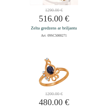
1290.00
€
516.00
€
Zelta gredzens ar briljantu
Art: 09SC5000271
1200.00
€
480.00
€