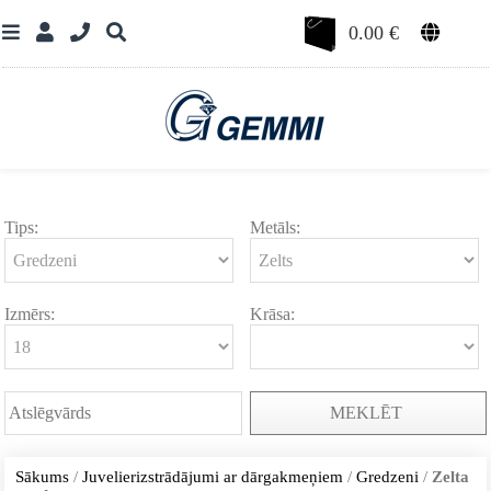
0.00
€
Tips:
Metāls:
Izmērs:
Krāsa:
MEKLĒT
Sākums
/
Juvelierizstrādājumi ar dārgakmeņiem
/
Gredzeni
/
Zelta