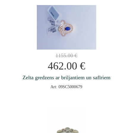
1155.00
€
462.00
€
Zelta gredzens ar briljantiem un safīriem
Art: 09SC5000679