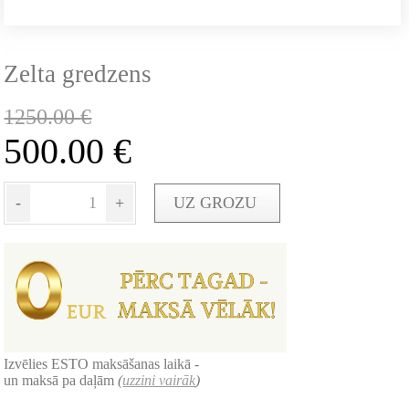
Zelta gredzens
1250.00
€
500.00
€
-
+
UZ GROZU
Izvēlies ESTO maksāšanas laikā -
un maksā pa daļām
(
uzzini vairāk
)