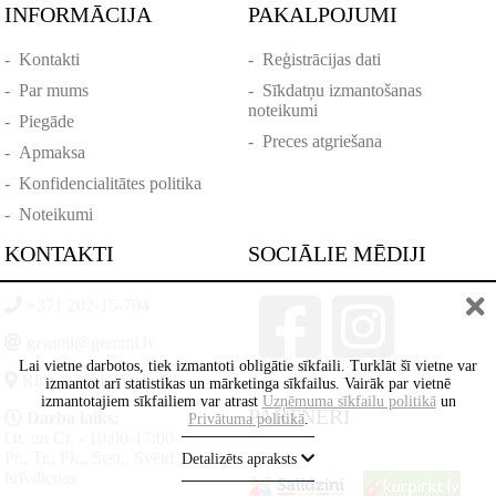
INFORMĀCIJA
PAKALPOJUMI
-
Kontakti
-
Reģistrācijas dati
-
Par mums
-
Sīkdatņu izmantošanas
noteikumi
-
Piegāde
-
Preces atgriešana
-
Apmaksa
-
Konfidencialitātes politika
-
Noteikumi
KONTAKTI
SOCIĀLIE MĒDIJI
+371 202-15-704
gemmi@gemmi.lv
Lai vietne darbotos, tiek izmantoti obligātie sīkfaili. Turklāt šī vietne var
Rīga, Lāčplēšā iela 88
izmantot arī statistikas un mārketinga sīkfailus. Vairāk par vietnē
izmantotajiem sīkfailiem var atrast
Uzņēmuma sīkfailu politikā
un
PARTNERI
Darba laiks:
Privātuma politikā
.
Ot. un Ct. - 10:00-17:00
Pr., Tr., Pk., Sest., Svētd. -
Detalizēts apraksts
brīvdienas