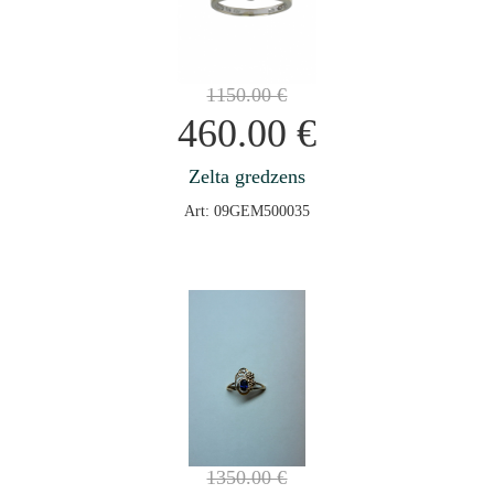
1150.00
€
460.00
€
Zelta gredzens
Art: 09GEM500035
1350.00
€