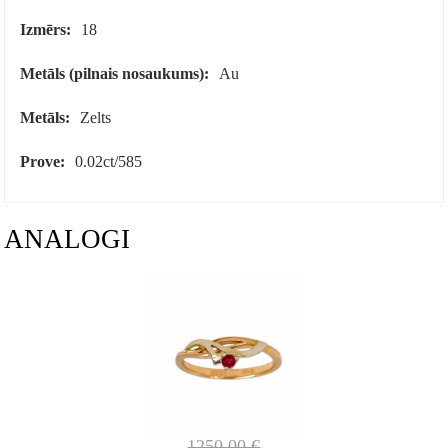
Izmērs:
18
Metāls (pilnais nosaukums):
Au
Metāls:
Zelts
Prove:
0.02ct/585
ANALOGI
1250.00
€