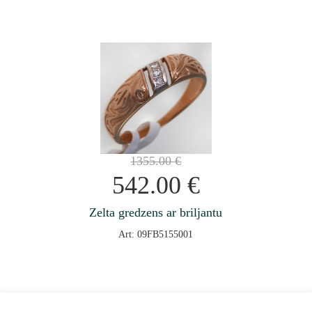
1355.00
€
542.00
€
Zelta gredzens ar briljantu
Art: 09FB5155001