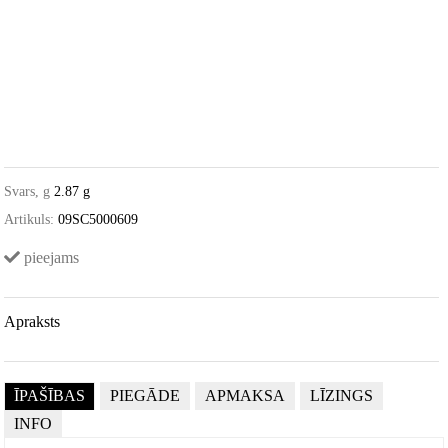
Svars, g
2.87 g
Artikuls:
09SC5000609
pieejams
Apraksts
ĪPAŠĪBAS
PIEGĀDE
APMAKSA
LĪZINGS
INFO