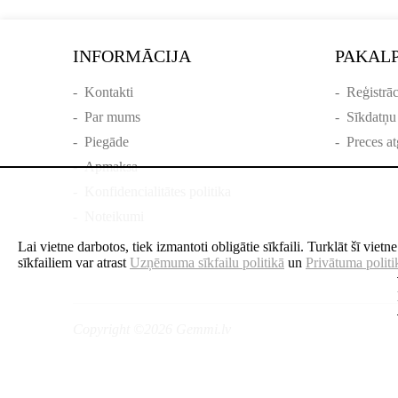
INFORMĀCIJA
PAKAL
-
Kontakti
-
Reģistrāc
-
Par mums
-
Sīkdatņu
-
Piegāde
-
Preces at
-
Apmaksa
-
Konfidencialitātes politika
-
Noteikumi
Lai vietne darbotos, tiek izmantoti obligātie sīkfaili. Turklāt šī viet
sīkfailiem var atrast
Uzņēmuma sīkfailu politikā
un
Privātuma politi
Copyright ©2026 Gemmi.lv