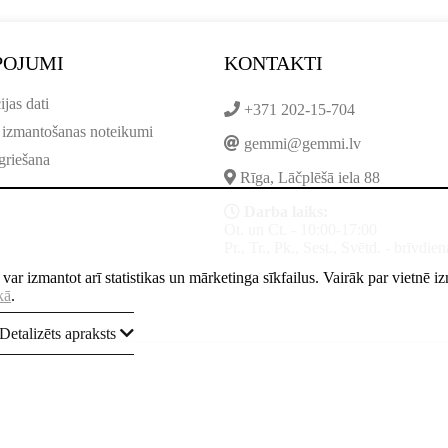
POJUMI
KONTAKTI
ijas dati
+371 202-15-704
 izmantošanas noteikumi
gemmi@gemmi.lv
griešana
Rīga, Lāčplēšā iela 88
Darba laiks:
Ot. un Ct. - 10:00-17:00
Pr., Tr., Pk., Sest., Svētd. - brīvdien
ne var izmantot arī statistikas un mārketinga sīkfailus. Vairāk par vietnē 
kā
.
Detalizēts apraksts