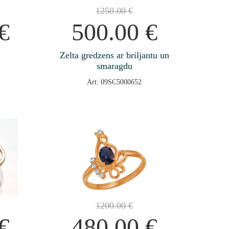
1250.00
€
€
500.00
€
Zelta gredzens ar briljantu un
smaragdu
Art: 09SC5000652
1200.00
€
€
480.00
€