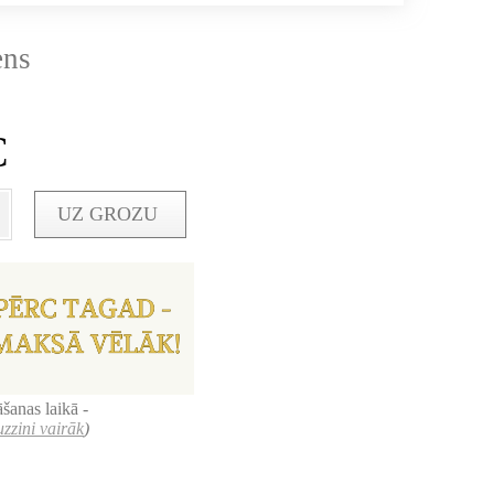
ens
€
UZ GROZU
šanas laikā -
uzzini vairāk
)