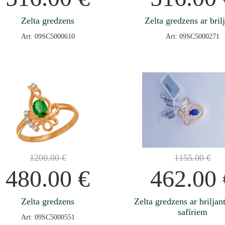
Zelta gredzens
Zelta gredzens ar bril
Art: 09SC5000610
Art: 09SC5000271
1200.00
€
1155.00
€
480.00
€
462.00
Zelta gredzens
Zelta gredzens ar brilja
safīriem
Art: 09SC5000551