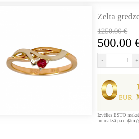
Zelta gredz
1250.00
€
500.00
-
+
Izvēlies ESTO maksā
un maksā pa daļām
(