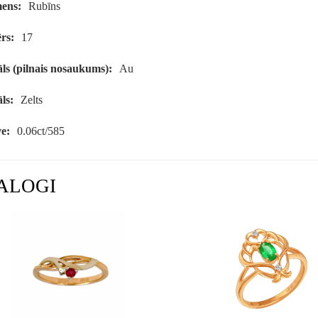
ens:
Rubīns
rs:
17
ls (pilnais nosaukums):
Au
ls:
Zelts
e:
0.06ct/585
ALOGI