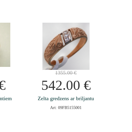
1355.00
€
€
542.00
€
antiem
Zelta gredzens ar briljantu
Art: 09FB5155001