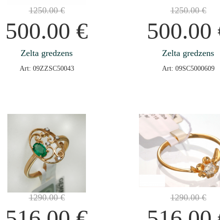
1250.00
€
1250.00
€
500.00
€
500.00
Zelta gredzens
Zelta gredzens
Art: 09ZZSC50043
Art: 09SC5000609
1290.00
€
1290.00
€
516.00
€
516.00