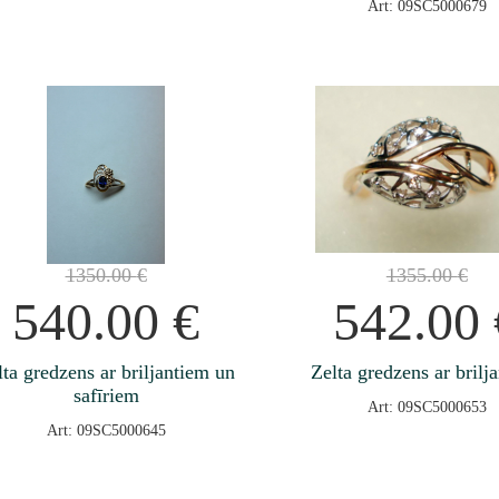
Art: 09SC5000679
1350.00
€
1355.00
€
540.00
€
542.00
lta gredzens ar briljantiem un
Zelta gredzens ar brilj
safīriem
Art: 09SC5000653
Art: 09SC5000645