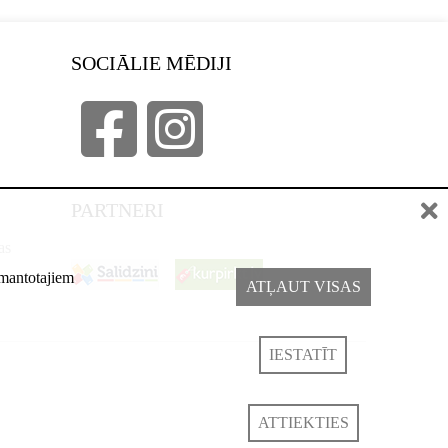
SOCIĀLIE MĒDIJI
PARTNERI
as
izmantotajiem
ATĻAUT VISAS
IESTATĪT
ATTIEKTIES