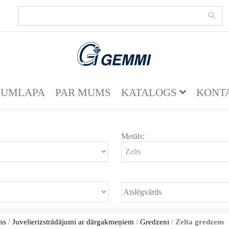
KUMLAPA
PAR MUMS
KATALOGS
KONT
Metāls:
ms
/
Juvelierizstrādājumi ar dārgakmeņiem
/
Gredzeni
/
Zelta gredzens