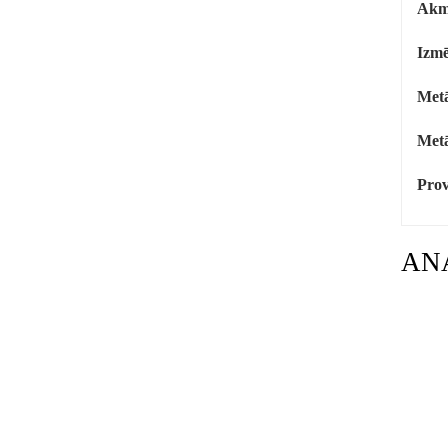
Akm
Izmē
Metā
Metā
Prov
AN