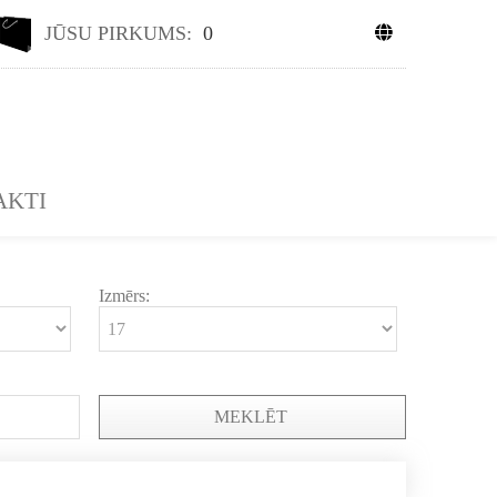
JŪSU PIRKUMS:
0
AKTI
Izmērs:
MEKLĒT