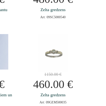
jantu
Zelta gredzens
Art: 09SC5000540
1150.00
€
€
460.00
€
ntiem un
Zelta gredzens
Art: 09GEM500035