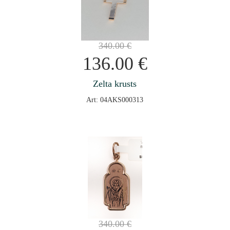
340.00
€
136.00
€
Zelta krusts
Art: 04AKS000313
340.00
€