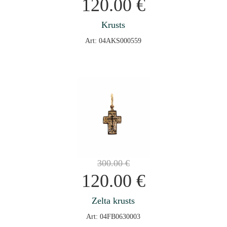
120.00
€
Krusts
Art: 04AKS000559
300.00
€
120.00
€
Zelta krusts
Art: 04FB0630003