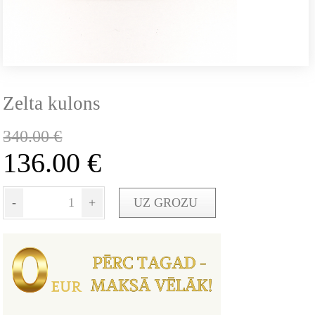
Zelta kulons
340.00
€
136.00
€
-
+
UZ GROZU