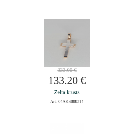
333.00
€
133.20
€
Zelta krusts
Art: 04AKS000314