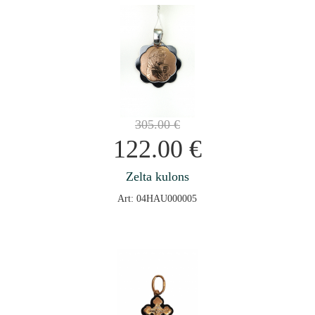
305.00
€
122.00
€
Zelta kulons
Art: 04HAU000005