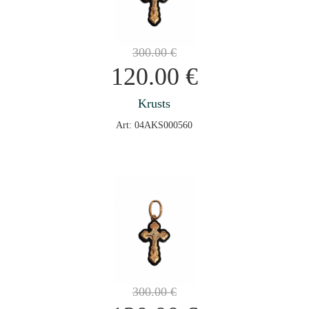
300.00
€
120.00
€
Krusts
Art: 04AKS000560
300.00
€