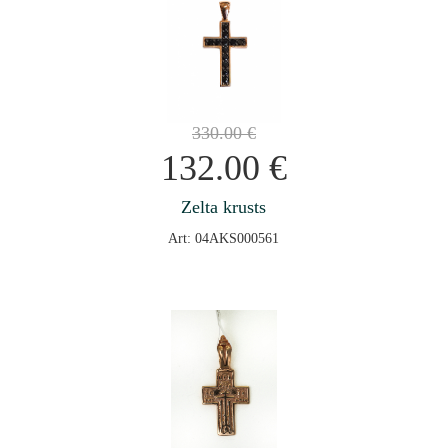
330.00
€
132.00
€
Zelta krusts
Art: 04AKS000561