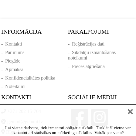
INFORMĀCIJA
PAKALPOJUMI
-
Kontakti
-
Reģistrācijas dati
-
Par mums
-
Sīkdatņu izmantošanas
noteikumi
-
Piegāde
-
Preces atgriešana
-
Apmaksa
-
Konfidencialitātes politika
-
Noteikumi
KONTAKTI
SOCIĀLIE MĒDIJI
+371 202-15-704
gemmi@gemmi.lv
Lai vietne darbotos, tiek izmantoti obligātie sīkfaili. Turklāt šī vietne var
Rīga, Lāčplēšā iela 88
izmantot arī statistikas un mārketinga sīkfailus. Vairāk par vietnē