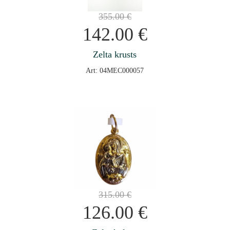
355.00
€
142.00
€
Zelta krusts
Art: 04MEC000057
315.00
€
126.00
€