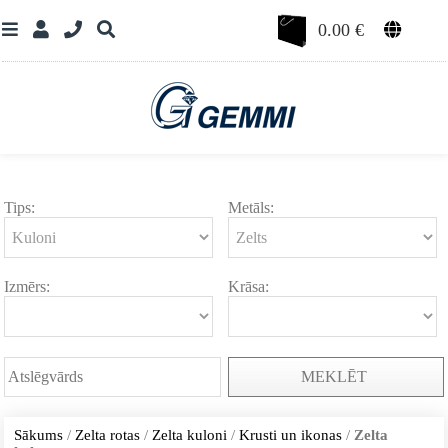
0.00
€
Tips:
Metāls:
Izmērs:
Krāsa:
MEKLĒT
Sākums
/
Zelta rotas
/
Zelta kuloni
/
Krusti un ikonas
/
Zelta