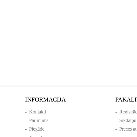
INFORMĀCIJA
PAKAL
-
Kontakti
-
Reģistrāc
-
Par mums
-
Sīkdatņu
-
Piegāde
-
Preces at