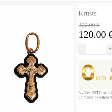
Krusts
300.00
€
120.00
-
+
Izvēlies ESTO maksā
un maksā pa daļām
(