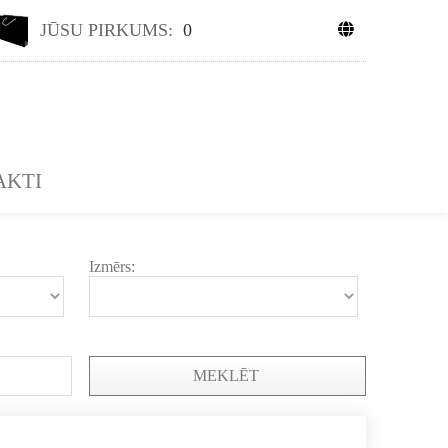
JŪSU PIRKUMS:
0
AKTI
Izmērs:
MEKLĒT