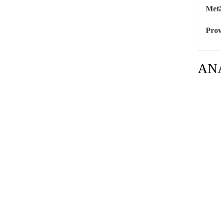
Metā
Prov
AN