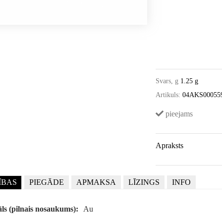
Svars, g
1.25 g
Artikuls:
04AKS00055
pieejams
Apraksts
ĪBAS
PIEGĀDE
APMAKSA
LĪZINGS
INFO
ls (pilnais nosaukums):
Au