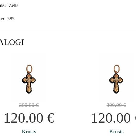
ls:
Zelts
e:
585
ALOGI
300.00
€
300.00
€
120.00
€
120.00
Krusts
Krusts