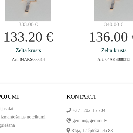
333.00
€
340.00
€
133.20
€
136.00
Zelta krusts
Zelta krusts
Art: 04AKS000314
Art: 04AKS000313
POJUMI
KONTAKTI
ijas dati
+371 202-15-704
 izmantošanas noteikumi
gemmi@gemmi.lv
griešana
Rīga, Lāčplēšā iela 88