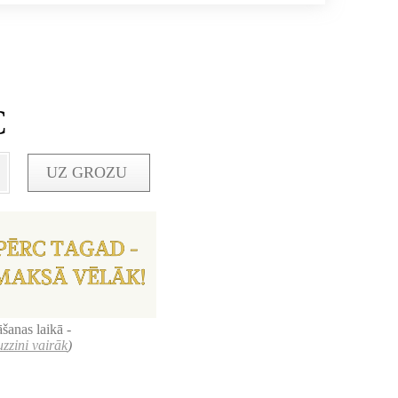
€
UZ GROZU
šanas laikā -
uzzini vairāk
)