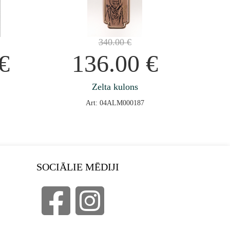
340.00
€
€
136.00
€
Zelta kulons
Art: 04ALM000187
SOCIĀLIE MĒDIJI