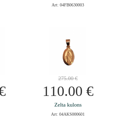
Art: 04FB0630003
275.00
€
€
110.00
€
Zelta kulons
Art: 04AKS000601