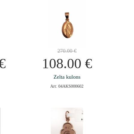
270.00
€
€
108.00
€
Zelta kulons
Art: 04AKS000602