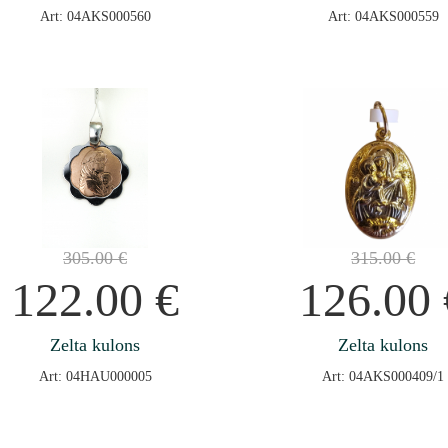
Art: 04AKS000560
Art: 04AKS000559
305.00
€
315.00
€
122.00
€
126.00
Zelta kulons
Zelta kulons
Art: 04HAU000005
Art: 04AKS000409/1