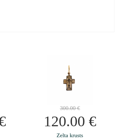
300.00
€
€
120.00
€
Zelta krusts