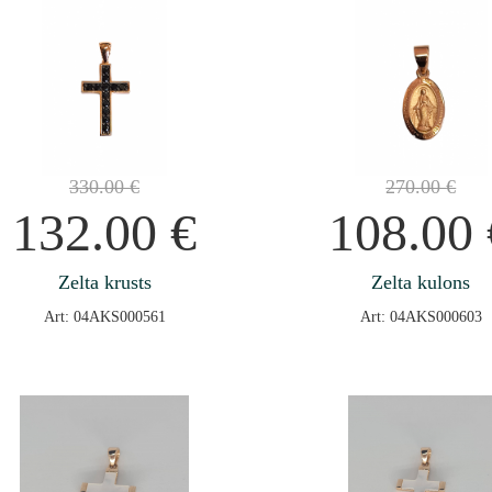
330.00
€
270.00
€
132.00
€
108.00
Zelta krusts
Zelta kulons
Art: 04AKS000561
Art: 04AKS000603