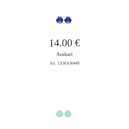
14.00
€
Auskari
Art: 12OiOi30449