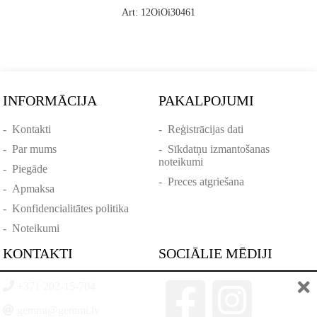
Art: 12OiOi30461
INFORMĀCIJA
PAKALPOJUMI
-
Kontakti
-
Reģistrācijas dati
-
Par mums
-
Sīkdatņu izmantošanas
noteikumi
-
Piegāde
-
Preces atgriešana
-
Apmaksa
-
Konfidencialitātes politika
-
Noteikumi
KONTAKTI
SOCIĀLIE MĒDIJI
+371 202-15-704
gemmi@gemmi.lv