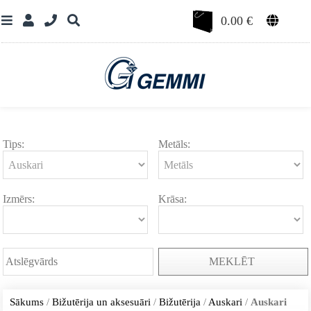
0.00
€
Tips:
Metāls:
Izmērs:
Krāsa:
MEKLĒT
Sākums
/
Bižutērija un aksesuāri
/
Bižutērija
/
Auskari
/
Auskari