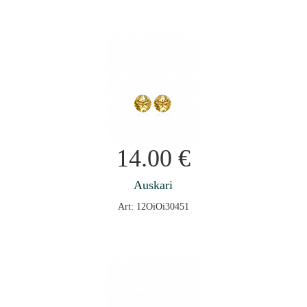
14.00
€
Auskari
Art: 12OiOi30451