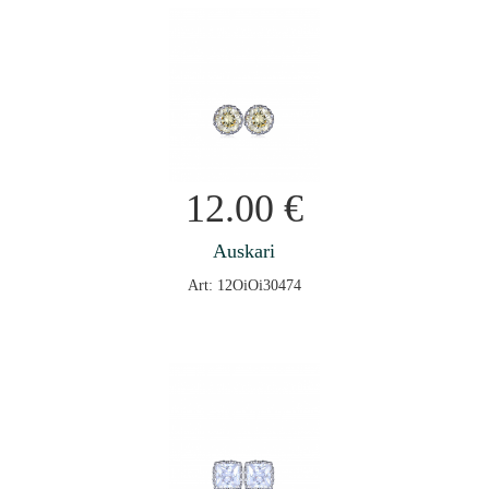
12.00
€
Auskari
Art: 12OiOi30474