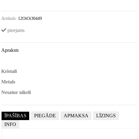
Artikuls:
12OiOi30449
pieejams
Apraksts
Kristali
Metals
Nesatur nikeli
ĪPAŠĪBAS
PIEGĀDE
APMAKSA
LĪZINGS
INFO