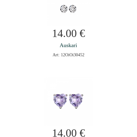
14.00
€
Auskari
Art: 12OiOi30452
14.00
€