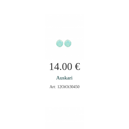
14.00
€
Auskari
Art: 12OiOi30450