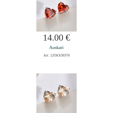
14.00
€
Auskari
Art: 12OiOi30370