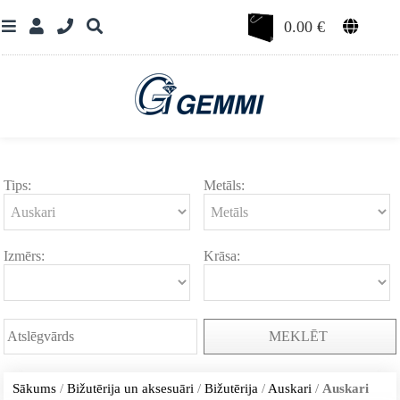
0.00
€
Tips:
Metāls:
Izmērs:
Krāsa:
MEKLĒT
Sākums
/
Bižutērija un aksesuāri
/
Bižutērija
/
Auskari
/
Auskari