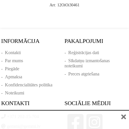
Art: 12OiOi30461
INFORMĀCIJA
PAKALPOJUMI
-
Kontakti
-
Reģistrācijas dati
-
Par mums
-
Sīkdatņu izmantošanas
noteikumi
-
Piegāde
-
Preces atgriešana
-
Apmaksa
-
Konfidencialitātes politika
-
Noteikumi
KONTAKTI
SOCIĀLIE MĒDIJI
+371 202-15-704
gemmi@gemmi.lv