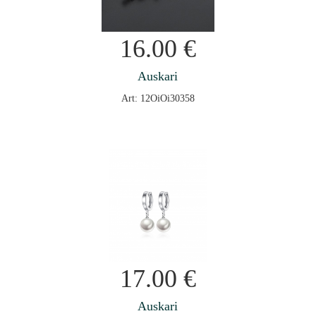
16.00
€
Auskari
Art: 12OiOi30358
17.00
€
Auskari