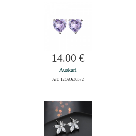
14.00
€
Auskari
Art: 12OiOi30372