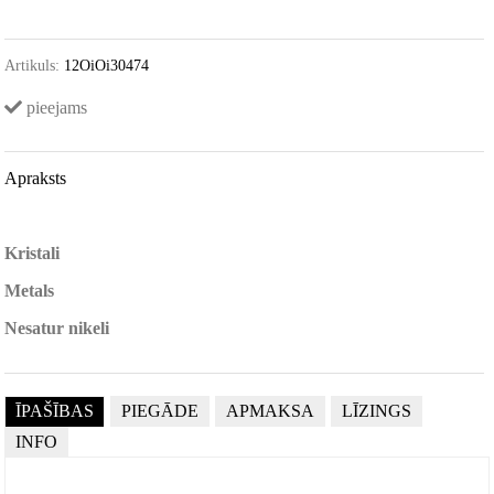
Artikuls:
12OiOi30474
pieejams
Apraksts
Kristali
Metals
Nesatur nikeli
ĪPAŠĪBAS
PIEGĀDE
APMAKSA
LĪZINGS
INFO