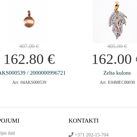
407.00
€
405.00
€
162.80
€
162.00
AKS000539 / 2000000996721
Zelta kulons
Art: 04AKS000539
Art: E04MEC00030
POJUMI
KONTAKTI
ijas dati
+371 202-15-704