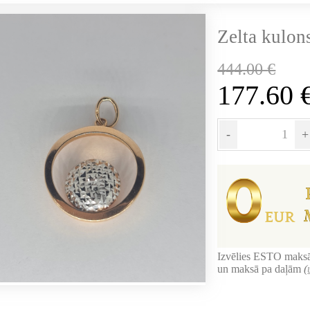
Zelta kulon
444.00
€
177.60
-
+
Izvēlies ESTO maksā
un maksā pa daļām
(