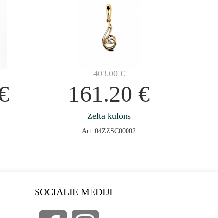
403.00
€
€
161.20
€
Zelta kulons
Art: 04ZZSC00002
SOCIĀLIE MĒDIJI