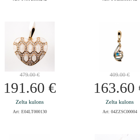
479.00
€
409.00
€
191.60
€
163.60
Zelta kulons
Zelta kulons
Art: E04LT000130
Art: 04ZZSC00004