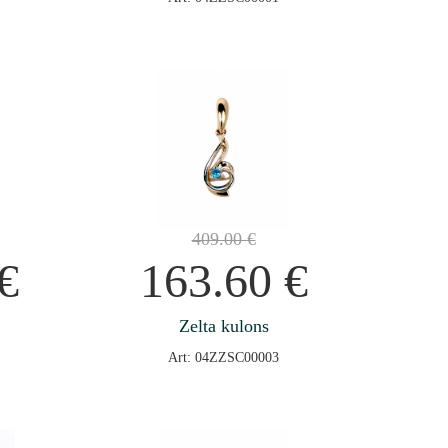
409.00
€
€
163.60
€
Zelta kulons
Art: 04ZZSC00003