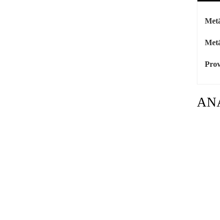
Metā
Metā
Prov
AN