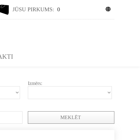
JŪSU PIRKUMS:
0
AKTI
Izmērs:
MEKLĒT