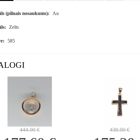
ls (pilnais nosaukums):
Au
ls:
Zelts
e:
585
ALOGI
444.00
€
438.00
€