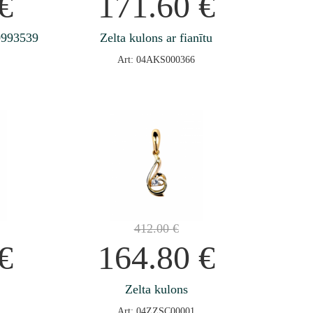
€
171.60
€
0993539
Zelta kulons ar fianītu
Art: 04AKS000366
412.00
€
€
164.80
€
Zelta kulons
Art: 04ZZSC00001