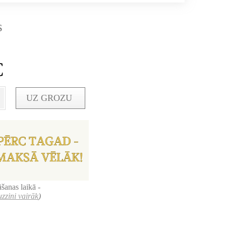
s
€
UZ GROZU
šanas laikā -
uzzini vairāk
)