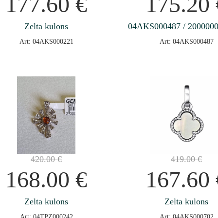
177.60
€
175.20
Zelta kulons
04AKS000487 / 200000
Art: 04AKS000221
Art: 04AKS000487
420.00
€
419.00
€
168.00
€
167.60
Zelta kulons
Zelta kulons
Art: 04TPZ000242
Art: 04AKS000702