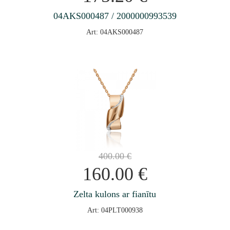
04AKS000487 / 2000000993539
Art: 04AKS000487
400.00
€
160.00
€
Zelta kulons ar fianītu
Art: 04PLT000938