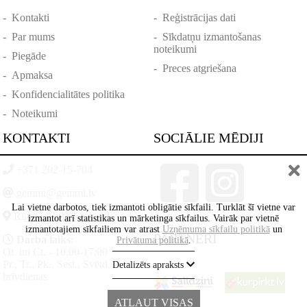
-
Kontakti
-
Reģistrācijas dati
-
Par mums
-
Sīkdatņu izmantošanas
noteikumi
-
Piegāde
-
Preces atgriešana
-
Apmaksa
-
Konfidencialitātes politika
-
Noteikumi
KONTAKTI
SOCIĀLIE MĒDIJI
+371 202-15-704
gemmi@gemmi.lv
Lai vietne darbotos, tiek izmantoti obligātie sīkfaili. Turklāt šī vietne var
Rīga, Lāčplēšā iela 88
izmantot arī statistikas un mārketinga sīkfailus. Vairāk par vietnē
izmantotajiem sīkfailiem var atrast
Uzņēmuma sīkfailu politikā
un
PARTNERI
Darba laiks:
Privātuma politikā
.
Ot. un Ct. - 10:00-17:00
Pr., Tr., Pk., Sest., Svētd. -
Detalizēts apraksts
brīvdienas
ATĻAUT VISAS