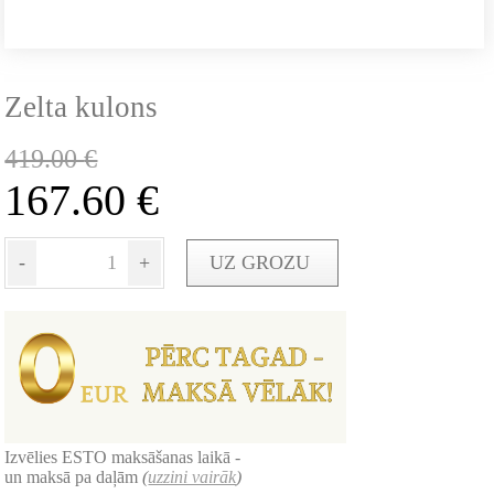
Zelta kulons
419.00
€
167.60
€
-
+
UZ GROZU
Izvēlies ESTO maksāšanas laikā -
un maksā pa daļām
(
uzzini vairāk
)