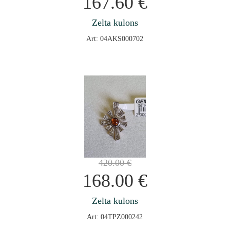
167.60
€
Zelta kulons
Art: 04AKS000702
420.00
€
168.00
€
Zelta kulons
Art: 04TPZ000242