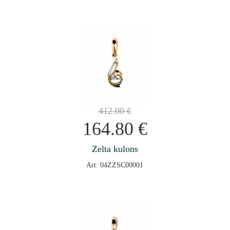
412.00
€
164.80
€
Zelta kulons
Art: 04ZZSC00001