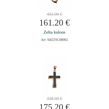
403.00
€
161.20
€
Zelta kulons
Art: 04ZZSC00002
438.00
€
175.20
€