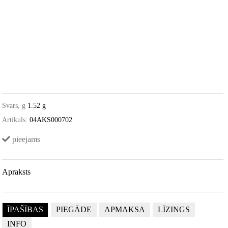
Svars, g
1.52 g
Artikuls:
04AKS000702
pieejams
Apraksts
ĪPAŠĪBAS
PIEGĀDE
APMAKSA
LĪZINGS
INFO