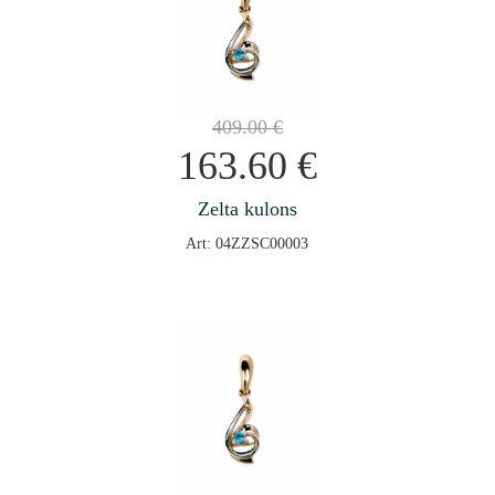
409.00
€
163.60
€
Zelta kulons
Art: 04ZZSC00003