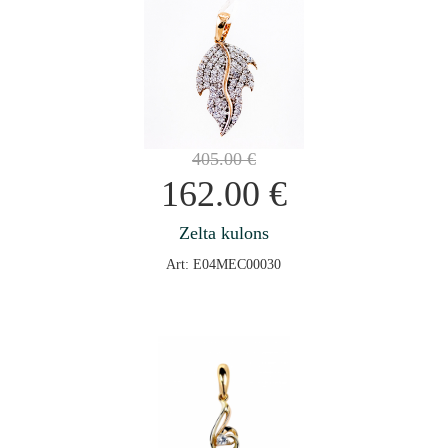
405.00
€
162.00
€
Zelta kulons
Art: E04MEC00030