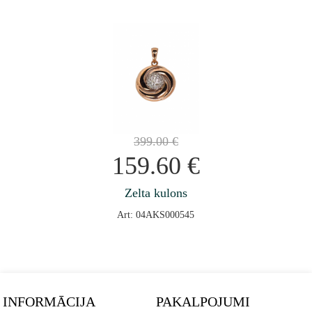
399.00
€
159.60
€
Zelta kulons
Art: 04AKS000545
INFORMĀCIJA
PAKALPOJUMI