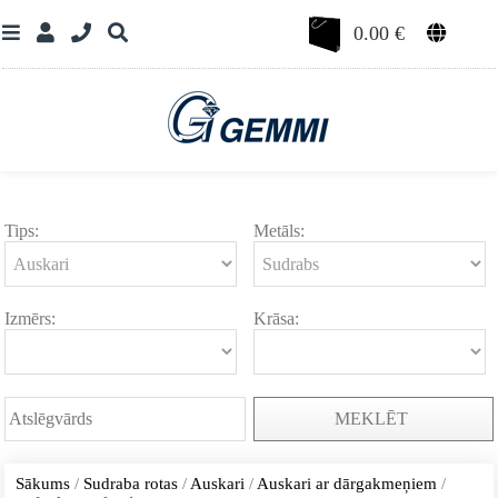
0.00
€
Tips:
Metāls:
Izmērs:
Krāsa:
MEKLĒT
Sākums
/
Sudraba rotas
/
Auskari
/
Auskari ar dārgakmeņiem
/