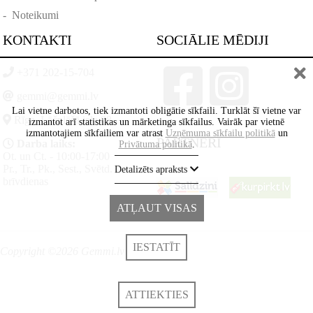
-
Noteikumi
KONTAKTI
SOCIĀLIE MĒDIJI
+371 202-15-704
gemmi@gemmi.lv
Lai vietne darbotos, tiek izmantoti obligātie sīkfaili. Turklāt šī vietne var
Rīga, Lāčplēšā iela 88
izmantot arī statistikas un mārketinga sīkfailus. Vairāk par vietnē
izmantotajiem sīkfailiem var atrast
Uzņēmuma sīkfailu politikā
un
PARTNERI
Darba laiks:
Privātuma politikā
.
Ot. un Ct. - 10:00-17:00
Pr., Tr., Pk., Sest., Svētd. -
Detalizēts apraksts
brīvdienas
ATĻAUT VISAS
IESTATĪT
Copyright ©2026 Gemmi.lv
ATTIEKTIES