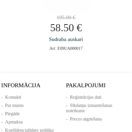
195.00
€
58.50
€
Sudraba auskari
Art: E09UA000017
INFORMĀCIJA
PAKALPOJUMI
-
Kontakti
-
Reģistrācijas dati
-
Par mums
-
Sīkdatņu izmantošanas
noteikumi
-
Piegāde
-
Preces atgriešana
-
Apmaksa
-
Konfidencialitātes politika