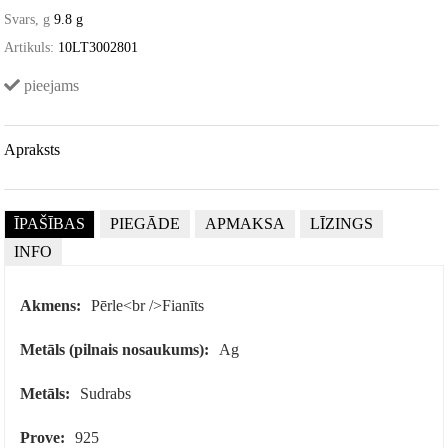
Svars, g
9.8 g
Artikuls:
10LT3002801
pieejams
Apraksts
ĪPAŠĪBAS
PIEGĀDE
APMAKSA
LĪZINGS
INFO
Akmens:
Pērle<br />Fianīts
Metāls (pilnais nosaukums):
Ag
Metāls:
Sudrabs
Prove:
925