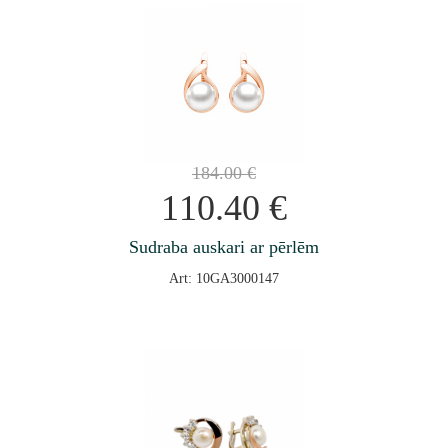
184.00
€
110.40
€
Sudraba auskari ar pērlēm
Art: 10GA3000147