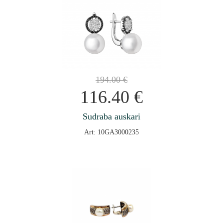
194.00
€
116.40
€
Sudraba auskari
Art: 10GA3000235