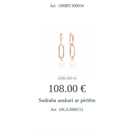
Art: 10MRY300034
180.00
€
108.00
€
Sudraba auskari ar pērlēm
Art: 10GA3000151