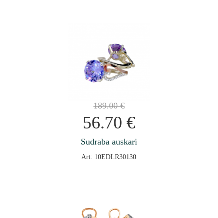
189.00
€
56.70
€
Sudraba auskari
Art: 10EDLR30130