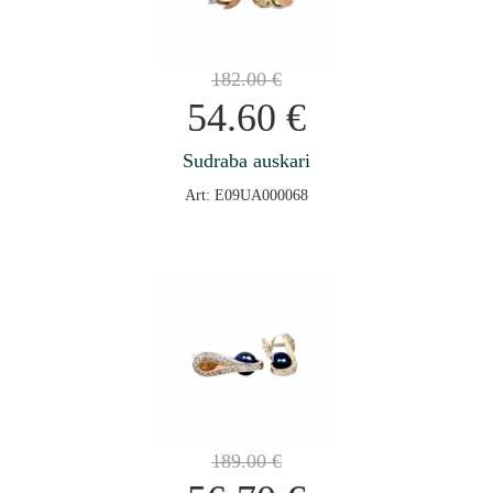
182.00
€
54.60
€
Sudraba auskari
Art: E09UA000068
189.00
€