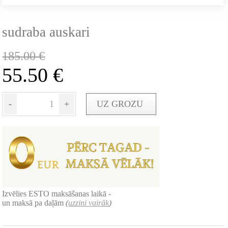
sudraba auskari
185.00
€
55.50
€
-
+
UZ GROZU
Izvēlies ESTO maksāšanas laikā -
un maksā pa daļām
(
uzzini vairāk
)