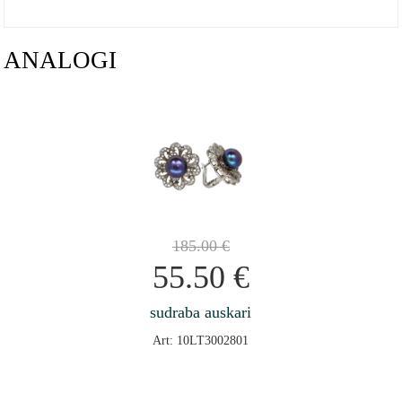
ANALOGI
185.00
€
55.50
€
sudraba auskari
Art: 10LT3002801