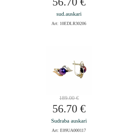
56.70
€
sud.auskari
Art: 10EDLR30206
189.00
€
56.70
€
Sudraba auskari
Art: E09UA000117