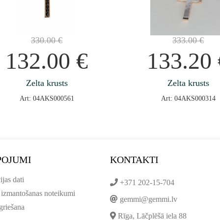
330.00
€
333.00
€
132.00
€
133.20
Zelta krusts
Zelta krusts
Art: 04AKS000561
Art: 04AKS000314
POJUMI
KONTAKTI
ijas dati
+371 202-15-704
 izmantošanas noteikumi
gemmi@gemmi.lv
griešana
Rīga, Lāčplēšā iela 88