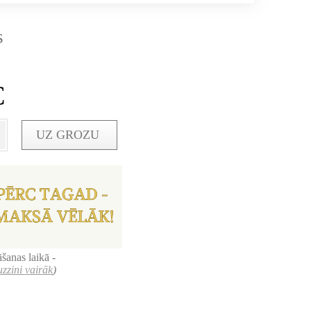
s
€
UZ GROZU
šanas laikā -
uzzini vairāk
)