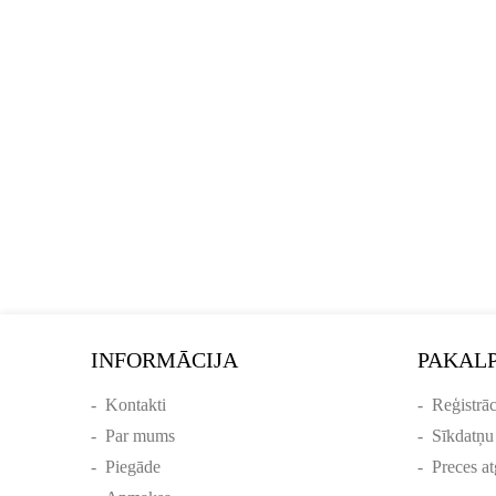
INFORMĀCIJA
PAKAL
-
Kontakti
-
Reģistrāc
-
Par mums
-
Sīkdatņu
-
Piegāde
-
Preces at