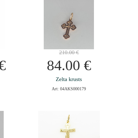
210.00
€
€
84.00
€
Zelta krusts
Art: 04AKS000179