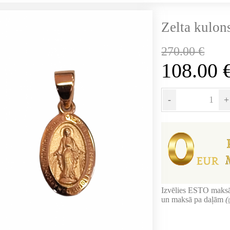
Zelta kulon
270.00
€
108.00
-
+
Izvēlies ESTO maksā
un maksā pa daļām
(