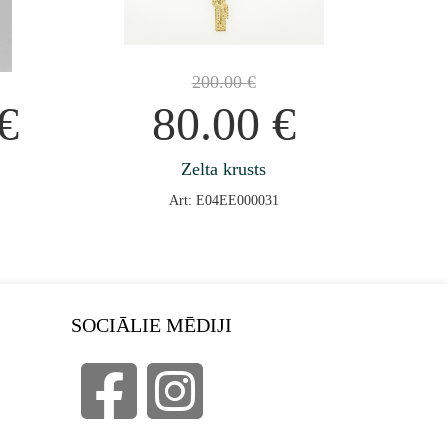
200.00
€
€
80.00
€
Zelta krusts
Art: E04EE000031
SOCIĀLIE MĒDIJI