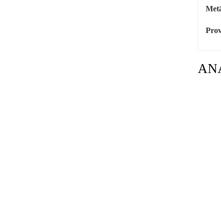
Metā
Prov
AN