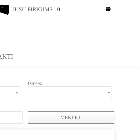
JŪSU PIRKUMS:
0
AKTI
Izmērs:
MEKLĒT