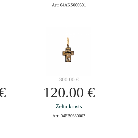
Art: 04AKS000601
300.00
€
€
120.00
€
Zelta krusts
Art: 04FB0630003