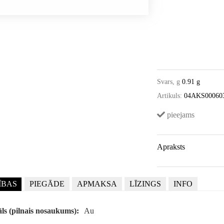
Svars, g
0.91 g
Artikuls:
04AKS00060
pieejams
Apraksts
ĪBAS
PIEGĀDE
APMAKSA
LĪZINGS
INFO
ls (pilnais nosaukums):
Au