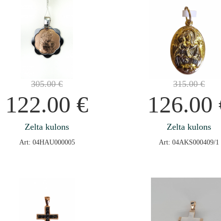
305.00
€
315.00
€
122.00
€
126.00
Zelta kulons
Zelta kulons
Art: 04HAU000005
Art: 04AKS000409/1