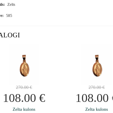
ls:
Zelts
e:
585
ALOGI
270.00
€
270.00
€
108.00
€
108.00
Zelta kulons
Zelta kulons