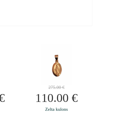
275.00
€
€
110.00
€
Zelta kulons