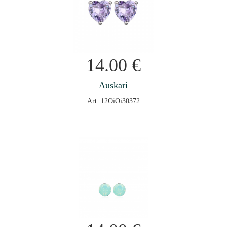
14.00
€
Auskari
Art: 12OiOi30372