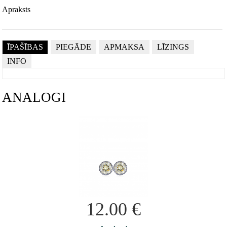
Apraksts
ĪPAŠĪBAS
PIEGĀDE
APMAKSA
LĪZINGS
INFO
ANALOGI
12.00
€