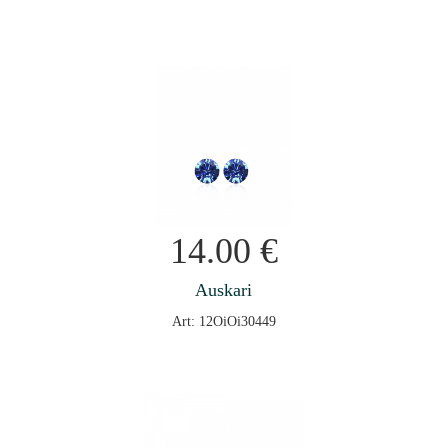
14.00
€
Auskari
Art: 12OiOi30449