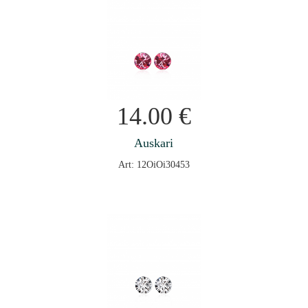
14.00
€
Auskari
Art: 12OiOi30453