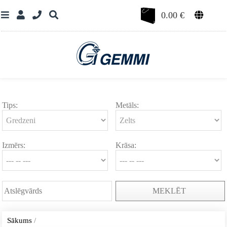
0.00
€
Tips:
Metāls:
Izmērs:
Krāsa:
MEKLĒT
Sākums
/