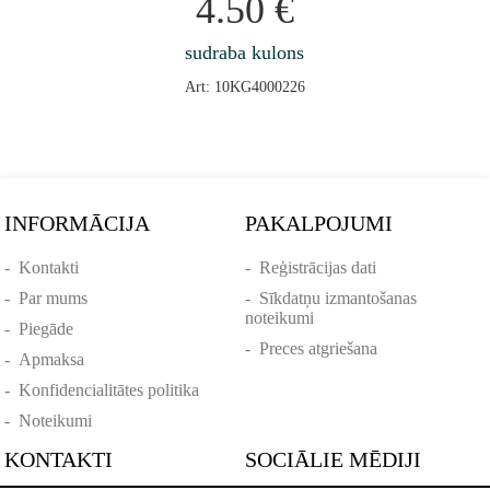
4.50
€
sudraba kulons
Art: 10KG4000226
INFORMĀCIJA
PAKALPOJUMI
-
Kontakti
-
Reģistrācijas dati
-
Par mums
-
Sīkdatņu izmantošanas
noteikumi
-
Piegāde
-
Preces atgriešana
-
Apmaksa
-
Konfidencialitātes politika
-
Noteikumi
KONTAKTI
SOCIĀLIE MĒDIJI