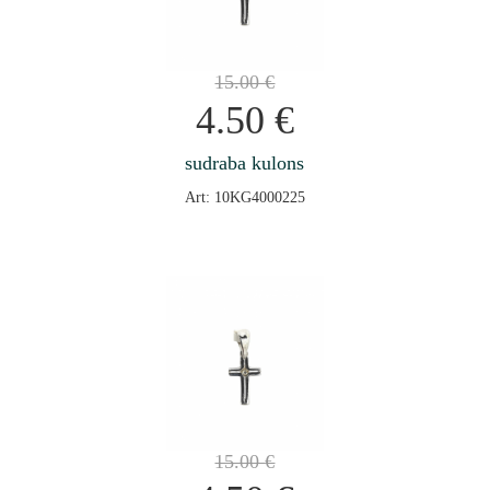
15.00
€
4.50
€
sudraba kulons
Art: 10KG4000225
15.00
€