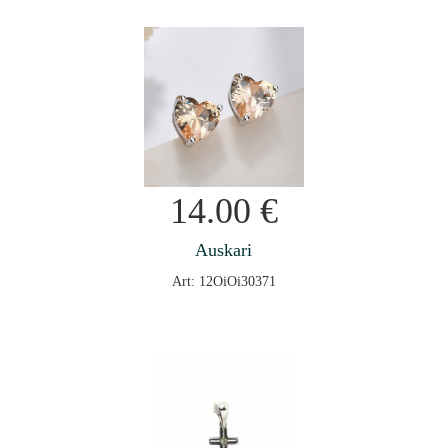
14.00
€
Auskari
Art: 12OiOi30371