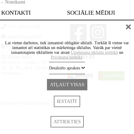
-
Noteikumi
KONTAKTI
SOCIĀLIE MĒDIJI
+371 202-15-704
gemmi@gemmi.lv
Lai vietne darbotos, tiek izmantoti obligātie sīkfaili. Turklāt šī vietne var
Rīga, Lāčplēšā iela 88
izmantot arī statistikas un mārketinga sīkfailus. Vairāk par vietnē
izmantotajiem sīkfailiem var atrast
Uzņēmuma sīkfailu politikā
un
PARTNERI
Darba laiks:
Privātuma politikā
.
Ot. un Ct. - 10:00-17:00
Pr., Tr., Pk., Sest., Svētd. -
Detalizēts apraksts
brīvdienas
ATĻAUT VISAS
IESTATĪT
Copyright ©2026 Gemmi.lv
ATTIEKTIES