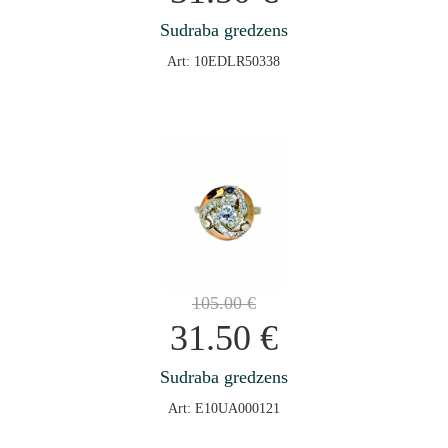
Sudraba gredzens
Art: 10EDLR50338
105.00
€
31.50
€
Sudraba gredzens
Art: E10UA000121