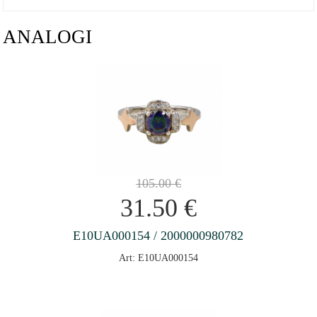
ANALOGI
105.00
€
31.50
€
E10UA000154 / 2000000980782
Art: E10UA000154