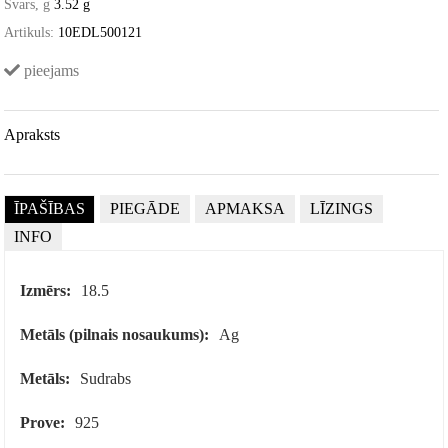
Svars, g
3.52 g
Artikuls:
10EDL500121
pieejams
Apraksts
ĪPAŠĪBAS
PIEGĀDE
APMAKSA
LĪZINGS
INFO
Izmērs:
18.5
Metāls (pilnais nosaukums):
Ag
Metāls:
Sudrabs
Prove:
925