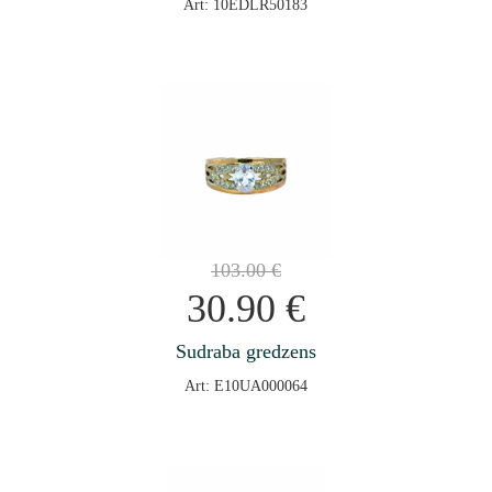
Art: 10EDLR50183
103.00
€
30.90
€
Sudraba gredzens
Art: E10UA000064