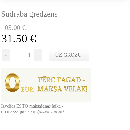
Sudraba gredzens
105.00
€
31.50
€
-
+
UZ GROZU
Izvēlies ESTO maksāšanas laikā -
un maksā pa daļām
(
uzzini vairāk
)