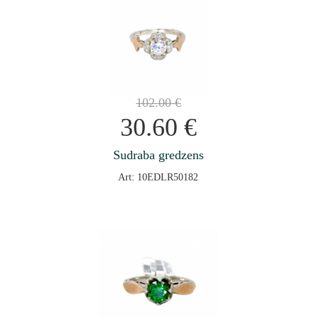
102.00
€
30.60
€
Sudraba gredzens
Art: 10EDLR50182