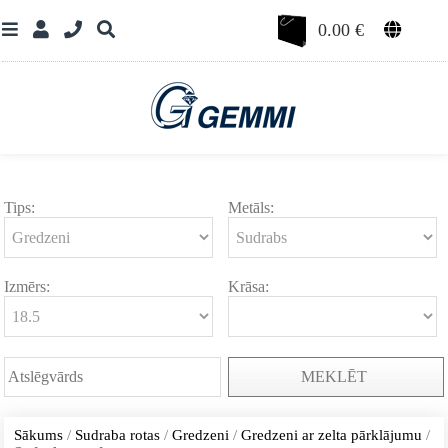
0.00
€
Tips:
Metāls:
Izmērs:
Krāsa:
MEKLĒT
Sākums
/
Sudraba rotas
/
Gredzeni
/
Gredzeni ar zelta pārklājumu
/