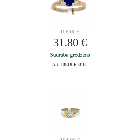
106.00
€
31.80
€
Sudraba gredzens
Art: 10EDLR50188