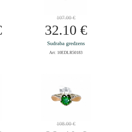
107.00
€
€
32.10
€
Sudraba gredzens
Art: 10EDLR50183
108.00
€