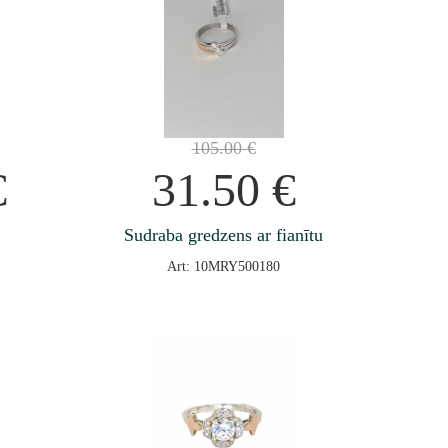
105.00
€
€
31.50
€
Sudraba gredzens ar fianītu
Art: 10MRY500180