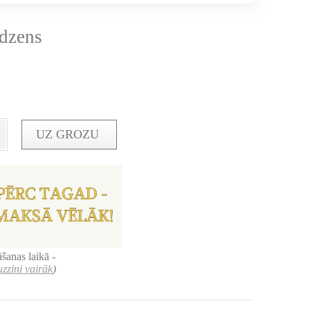
edzens
UZ GROZU
šanas laikā -
uzzini vairāk
)