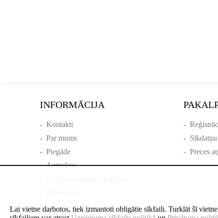
INFORMĀCIJA
PAKAL
-
Kontakti
-
Reģistrāc
-
Par mums
-
Sīkdatņu
-
Piegāde
-
Preces at
-
Apmaksa
-
Konfidencialitātes politika
-
Noteikumi
Lai vietne darbotos, tiek izmantoti obligātie sīkfaili. Turklāt šī viet
sīkfailiem var atrast
Uzņēmuma sīkfailu politikā
un
Privātuma politi