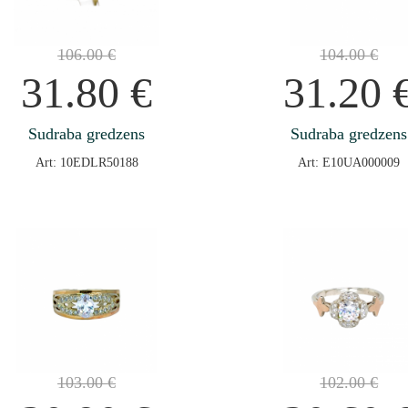
106.00
€
104.00
€
31.80
€
31.20
Sudraba gredzens
Sudraba gredzens
Art: 10EDLR50188
Art: E10UA000009
103.00
€
102.00
€