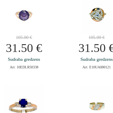
105.00
€
105.00
€
31.50
€
31.50
Sudraba gredzens
Sudraba gredzens
Art: 10EDLR50338
Art: E10UA000121