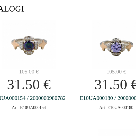
ALOGI
105.00
€
105.00
€
31.50
€
31.50
0UA000154 / 2000000980782
E10UA000180 / 200000
Art: E10UA000154
Art: E10UA000180