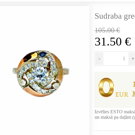
Sudraba gr
105.00
€
31.50
€
-
+
Izvēlies ESTO maksā
un maksā pa daļām
(