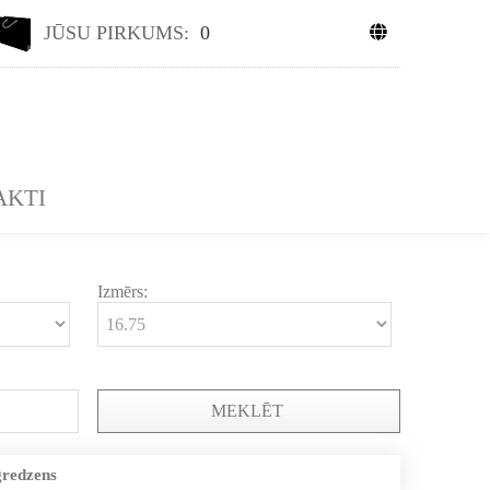
JŪSU PIRKUMS:
0
AKTI
Izmērs:
MEKLĒT
gredzens