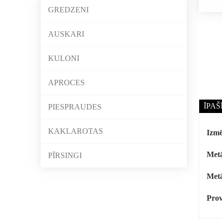
GREDZENI
AUSKARI
KULONI
APROCES
ĪPAŠ
PIESPRAUDES
KAKLAROTAS
Izmē
Metā
PĪRSINGI
Metā
Prov