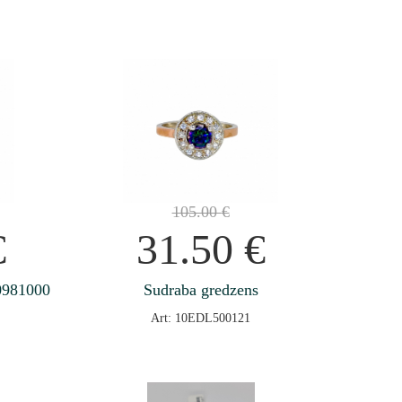
105.00
€
€
31.50
€
0981000
Sudraba gredzens
Art: 10EDL500121