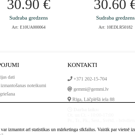
30.90
€
30.60
Sudraba gredzens
Sudraba gredzens
Art: E10UA000064
Art: 10EDLR50182
POJUMI
KONTAKTI
ijas dati
+371 202-15-704
 izmantošanas noteikumi
gemmi@gemmi.lv
griešana
Rīga, Lāčplēšā iela 88
Darba laiks:
Ot. un Ct. - 10:00-17:00
Pr., Tr., Pk., Sest., Svētd. - brīvdien
ne var izmantot arī statistikas un mārketinga sīkfailus. Vairāk par vietnē 
kā
.