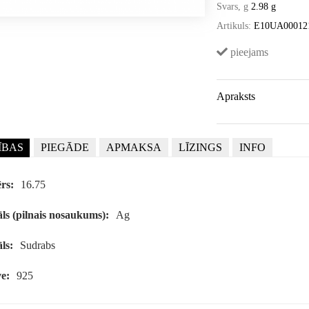
Svars, g
2.98 g
Artikuls:
E10UA00012
pieejams
Apraksts
ĪBAS
PIEGĀDE
APMAKSA
LĪZINGS
INFO
rs:
16.75
ls (pilnais nosaukums):
Ag
ls:
Sudrabs
e:
925