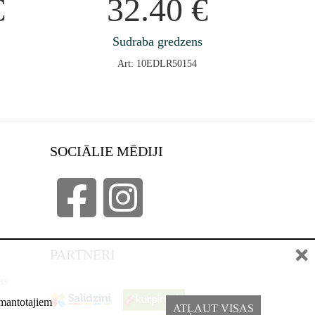
€
32.40
€
Sudraba gredzens
Art: 10EDLR50154
SOCIĀLIE MĒDIJI
PARTNERI
as
izmantotajiem
ATĻAUT VISAS