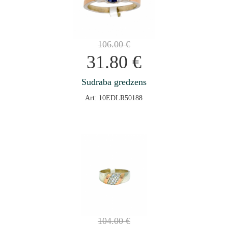
106.00
€
31.80
€
Sudraba gredzens
Art: 10EDLR50188
104.00
€