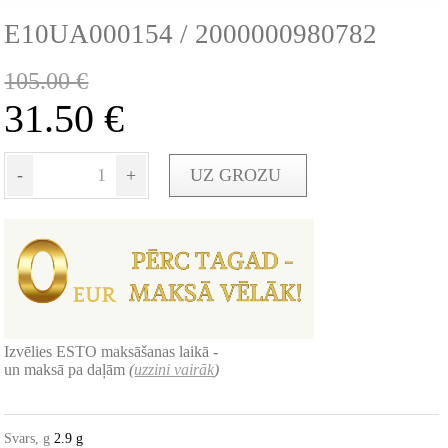
E10UA000154 / 2000000980782
105.00
€
31.50
€
-
+
UZ GROZU
Izvēlies ESTO maksāšanas laikā -
un maksā pa daļām
(
uzzini vairāk
)
Svars, g
2.9 g