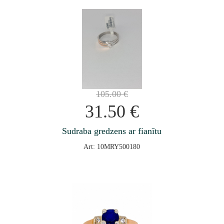
105.00
€
31.50
€
Sudraba gredzens ar fianītu
Art: 10MRY500180