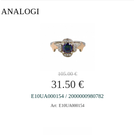
ANALOGI
105.00
€
31.50
€
E10UA000154 / 2000000980782
Art: E10UA000154