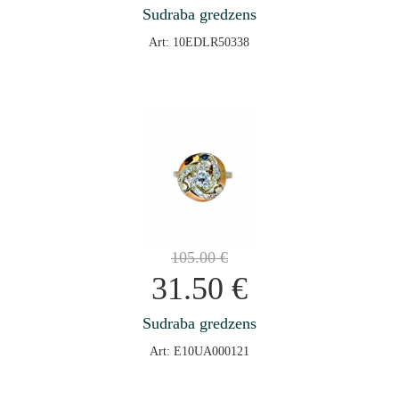
Sudraba gredzens
Art: 10EDLR50338
105.00
€
31.50
€
Sudraba gredzens
Art: E10UA000121