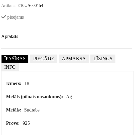
Artikuls:
E10UA000154
pieejams
Apraksts
ĪPAŠĪBAS
PIEGĀDE
APMAKSA
LĪZINGS
INFO
Izmērs:
18
Metāls (pilnais nosaukums):
Ag
Metāls:
Sudrabs
Prove:
925