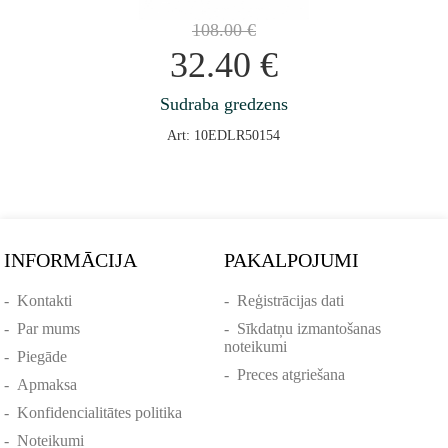
108.00
€
32.40
€
Sudraba gredzens
Art: 10EDLR50154
INFORMĀCIJA
PAKALPOJUMI
-
Kontakti
-
Reģistrācijas dati
-
Par mums
-
Sīkdatņu izmantošanas
noteikumi
-
Piegāde
-
Preces atgriešana
-
Apmaksa
-
Konfidencialitātes politika
-
Noteikumi