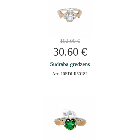
102.00
€
30.60
€
Sudraba gredzens
Art: 10EDLR50182