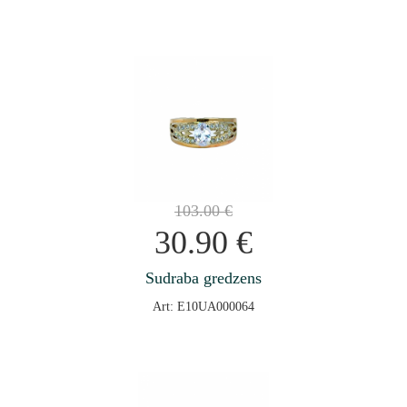
103.00
€
30.90
€
Sudraba gredzens
Art: E10UA000064