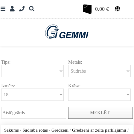
0.00
€
Tips:
Metāls:
Izmērs:
Krāsa:
MEKLĒT
Sākums
/
Sudraba rotas
/
Gredzeni
/
Gredzeni ar zelta pārklājumu
/