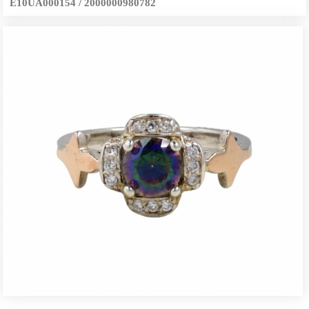
E10UA000154 / 2000000980782