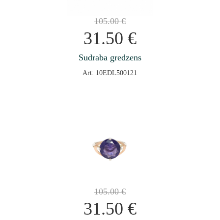
105.00
€
31.50
€
Sudraba gredzens
Art: 10EDL500121
105.00
€
31.50
€