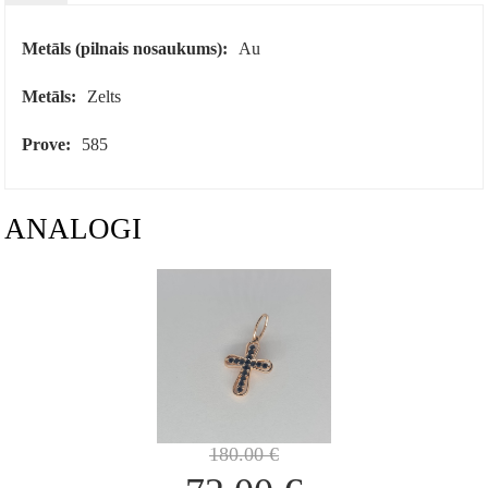
Metāls (pilnais nosaukums):
Au
Metāls:
Zelts
Prove:
585
ANALOGI
180.00
€