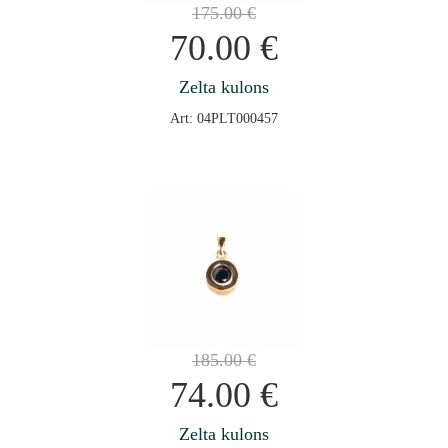
175.00
€
70.00
€
Zelta kulons
Art: 04PLT000457
185.00
€
74.00
€
Zelta kulons