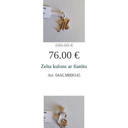
190.00
€
76.00
€
Zelta kulons ar fianītu
Art: 04ALM000145