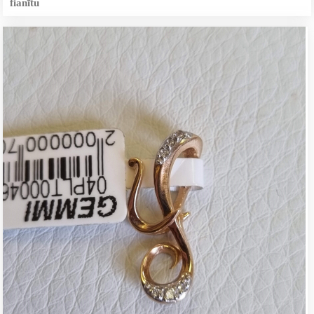
fianītu