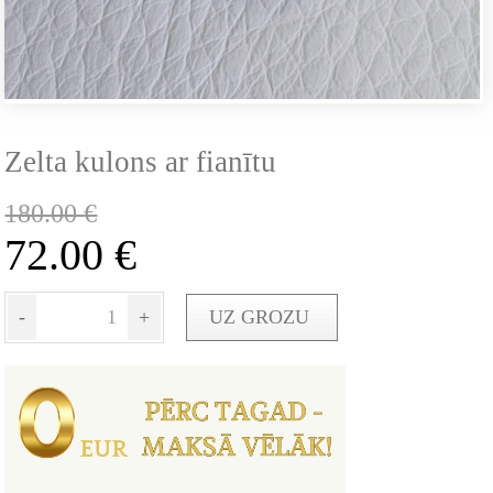
Zelta kulons ar fianītu
180.00
€
72.00
€
-
+
UZ GROZU