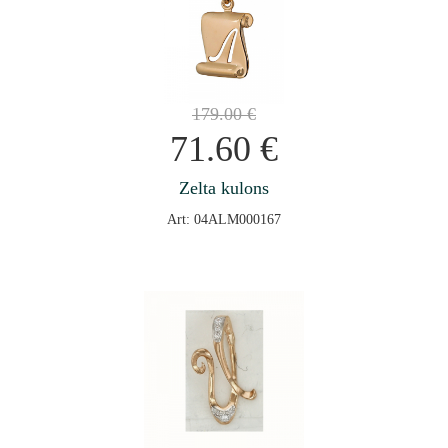
179.00
€
71.60
€
Zelta kulons
Art: 04ALM000167