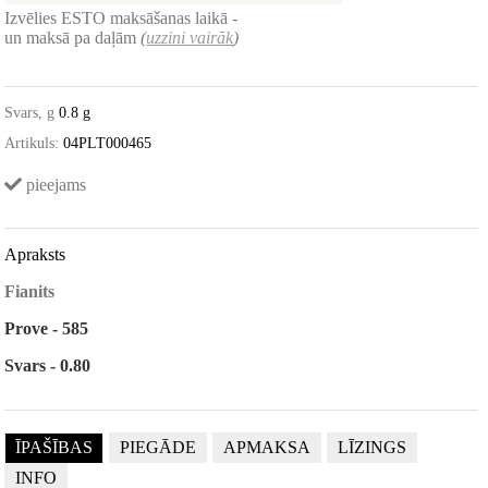
Izvēlies ESTO maksāšanas laikā -
un maksā pa daļām
(
uzzini vairāk
)
Svars, g
0.8 g
Artikuls:
04PLT000465
pieejams
Apraksts
Fianits
Prove - 585
Svars - 0.80
ĪPAŠĪBAS
PIEGĀDE
APMAKSA
LĪZINGS
INFO