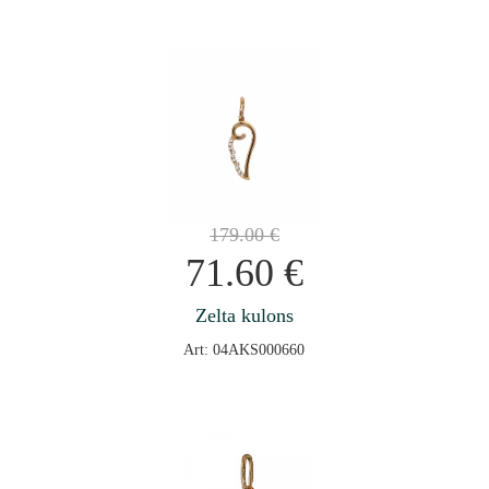
179.00
€
71.60
€
Zelta kulons
Art: 04AKS000660