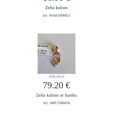
Zelta kulons
Art: 04AKS000651
198.00
€
79.20
€
Zelta kulons ar fianītu
Art: 04PLT000456