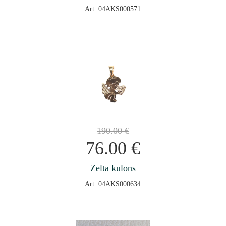
Art: 04AKS000571
190.00
€
76.00
€
Zelta kulons
Art: 04AKS000634