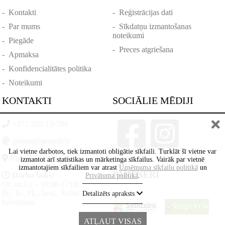
-
Kontakti
-
Reģistrācijas dati
-
Par mums
-
Sīkdatņu izmantošanas
noteikumi
-
Piegāde
-
Preces atgriešana
-
Apmaksa
-
Konfidencialitātes politika
-
Noteikumi
KONTAKTI
SOCIĀLIE MĒDIJI
+371 202-15-704
gemmi@gemmi.lv
Lai vietne darbotos, tiek izmantoti obligātie sīkfaili. Turklāt šī vietne var
Rīga, Lāčplēšā iela 88
izmantot arī statistikas un mārketinga sīkfailus. Vairāk par vietnē
izmantotajiem sīkfailiem var atrast
Uzņēmuma sīkfailu politikā
un
PARTNERI
Darba laiks:
Privātuma politikā
.
Ot. un Ct. - 10:00-17:00
Pr., Tr., Pk., Sest., Svētd. -
Detalizēts apraksts
brīvdienas
ATĻAUT VISAS