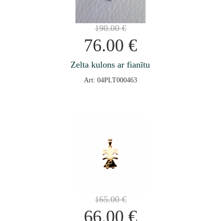
190.00
€
76.00
€
Zelta kulons ar fianītu
Art: 04PLT000463
165.00
€
66.00
€