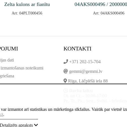
Zelta kulons ar fianītu
04AKS000496 / 200000
Art: 04PLT000456
Art: 04AKS000496
POJUMI
KONTAKTI
ijas dati
+371 202-15-704
 izmantošanas noteikumi
gemmi@gemmi.lv
griešana
Rīga, Lāčplēšā iela 88
Darba laiks:
Ot. un Ct. - 10:00-17:00
Pr., Tr., Pk., Sest., Svētd. - brīvdien
ne var izmantot arī statistikas un mārketinga sīkfailus. Vairāk par vietnē 
kā
.
Detalizēts apraksts