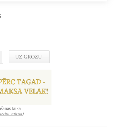
s
UZ GROZU
šanas laikā -
uzzini vairāk
)