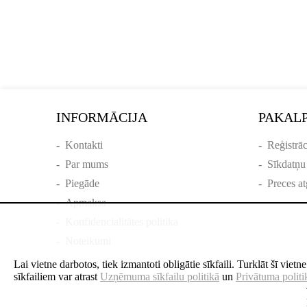
INFORMĀCIJA
PAKAL
-
Kontakti
-
Reģistrāc
-
Par mums
-
Sīkdatņu
-
Piegāde
-
Preces at
-
Apmaksa
-
Konfidencialitātes politika
-
Noteikumi
Lai vietne darbotos, tiek izmantoti obligātie sīkfaili. Turklāt šī viet
sīkfailiem var atrast
Uzņēmuma sīkfailu politikā
un
Privātuma politi