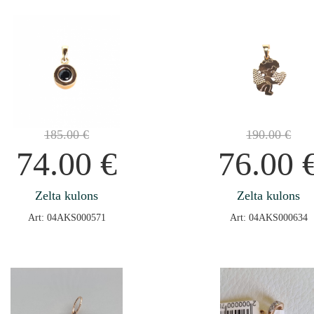
185.00
€
190.00
€
74.00
€
76.00
Zelta kulons
Zelta kulons
Art: 04AKS000571
Art: 04AKS000634