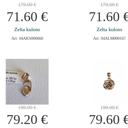
179.00
€
179.00
€
71.60
€
71.60
Zelta kulons
Zelta kulons
Art: 04AKS000660
Art: 04ALM000167
198.00
€
199.00
€
79.20
€
79.60