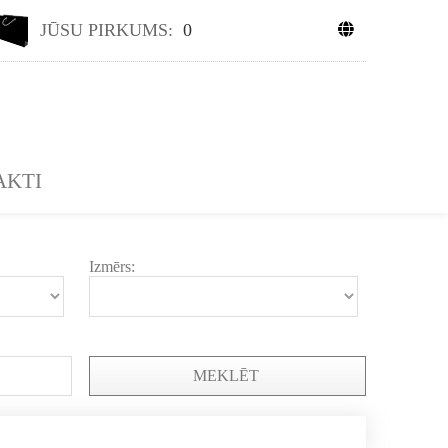
JŪSU PIRKUMS:
0
AKTI
Izmērs:
MEKLĒT