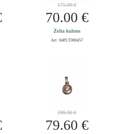
175.00
€
€
70.00
€
Zelta kulons
Art: 04PLT000457
199.00
€
€
79.60
€