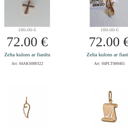
180.00
€
180.00
€
72.00
€
72.00
Zelta kulons ar fianītu
Zelta kulons ar fian
Art: 04AKS000322
Art: 04PLT000465