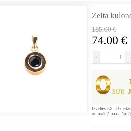
Zelta kulon
185.00
€
74.00
€
-
+
Izvēlies ESTO maksā
un maksā pa daļām
(