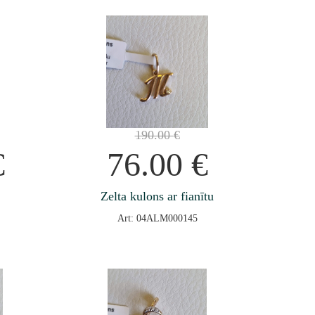
190.00
€
€
76.00
€
Zelta kulons ar fianītu
Art: 04ALM000145