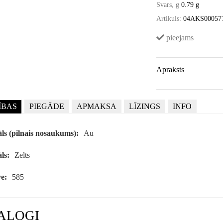
Svars, g
0.79 g
Artikuls:
04AKS00057
pieejams
Apraksts
ĪBAS
PIEGĀDE
APMAKSA
LĪZINGS
INFO
ls (pilnais nosaukums):
Au
ls:
Zelts
e:
585
ALOGI