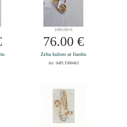
190.00
€
€
76.00
€
ītu
Zelta kulons ar fianītu
Art: 04PLT000463