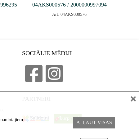
0996295
04AKS000576 / 2000000997094
Art: 04AKS000576
SOCIĀLIE MĒDIJI
PARTNERI
as
izmantotajiem
ATĻAUT VISAS