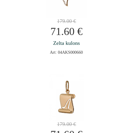
179.00
€
71.60
€
Zelta kulons
Art: 04AKS000660
179.00
€