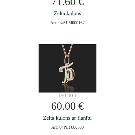
71.60
€
Zelta kulons
Art: 04ALM000167
150.00
€
60.00
€
Zelta kulons ar fianītu
Art: 04PLT000500