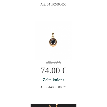
Art: 04TPZ000056
185.00
€
74.00
€
Zelta kulons
Art: 04AKS000571