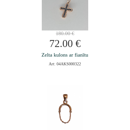
180.00
€
72.00
€
Zelta kulons ar fianītu
Art: 04AKS000322