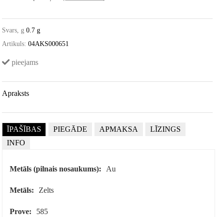
Svars, g
0.7 g
Artikuls:
04AKS000651
pieejams
Apraksts
ĪPAŠĪBAS
PIEGĀDE
APMAKSA
LĪZINGS
INFO
Metāls (pilnais nosaukums):
Au
Metāls:
Zelts
Prove:
585