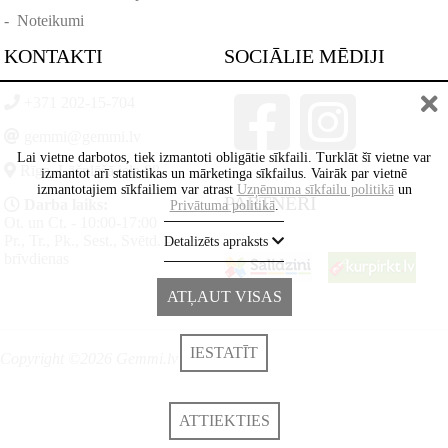
-
Noteikumi
KONTAKTI
SOCIĀLIE MĒDIJI
+371 202-15-704
gemmi@gemmi.lv
Lai vietne darbotos, tiek izmantoti obligātie sīkfaili. Turklāt šī vietne var
Rīga, Lāčplēšā iela 88
izmantot arī statistikas un mārketinga sīkfailus. Vairāk par vietnē
izmantotajiem sīkfailiem var atrast
Uzņēmuma sīkfailu politikā
un
PARTNERI
Darba laiks:
Privātuma politikā
.
Ot. un Ct. - 10:00-17:00
Pr., Tr., Pk., Sest., Svētd. -
Detalizēts apraksts
brīvdienas
ATĻAUT VISAS
IESTATĪT
Copyright ©2026 Gemmi.lv
ATTIEKTIES