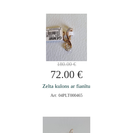
180.00
€
72.00
€
Zelta kulons ar fianītu
Art: 04PLT000465