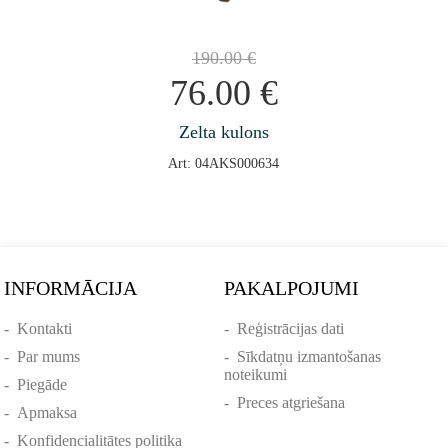
190.00
€
76.00
€
Zelta kulons
Art: 04AKS000634
INFORMĀCIJA
PAKALPOJUMI
-
Kontakti
-
Reģistrācijas dati
-
Par mums
-
Sīkdatņu izmantošanas
noteikumi
-
Piegāde
-
Preces atgriešana
-
Apmaksa
-
Konfidencialitātes politika