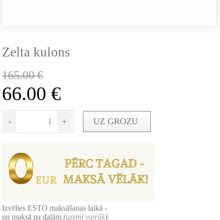
Zelta kulons
165.00
€
66.00
€
-
+
UZ GROZU
Izvēlies ESTO maksāšanas laikā -
un maksā pa daļām
(
uzzini vairāk
)