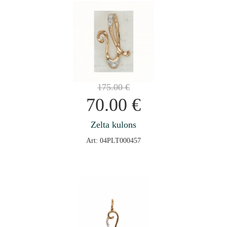
175.00
€
70.00
€
Zelta kulons
Art: 04PLT000457