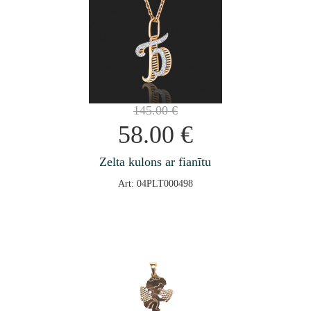
145.00
€
58.00
€
Zelta kulons ar fianītu
Art: 04PLT000498