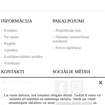
INFORMĀCIJA
PAKALPOJUMI
-
Kontakti
-
Reģistrācijas dati
-
Par mums
-
Sīkdatņu izmantošanas
noteikumi
-
Piegāde
-
Preces atgriešana
-
Apmaksa
-
Konfidencialitātes politika
-
Noteikumi
KONTAKTI
SOCIĀLIE MĒDIJI
+371 202-15-704
gemmi@gemmi.lv
Lai vietne darbotos, tiek izmantoti obligātie sīkfaili. Turklāt šī vietne var
Rīga, Lāčplēšā iela 88
izmantot arī statistikas un mārketinga sīkfailus. Vairāk par vietnē
izmantotajiem sīkfailiem var atrast
Uzņēmuma sīkfailu politikā
un