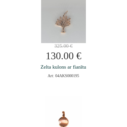
325.00
€
130.00
€
Zelta kulons ar fianītu
Art: 04AKS000195