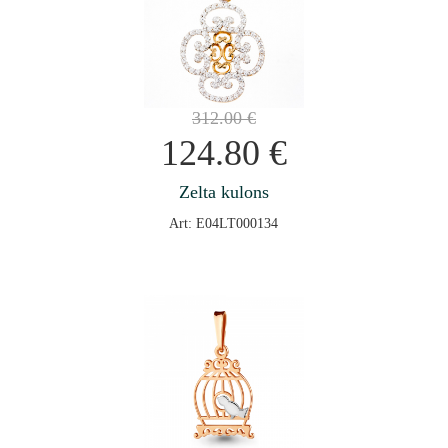
312.00
€
124.80
€
Zelta kulons
Art: E04LT000134