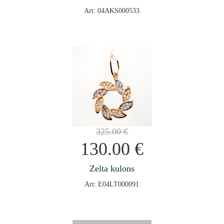
Art: 04AKS000533
325.00
€
130.00
€
Zelta kulons
Art: E04LT000091