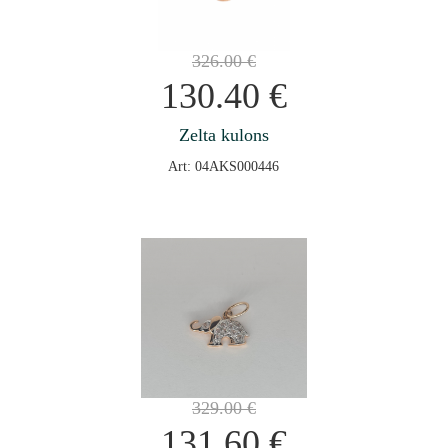
326.00
€
130.40
€
Zelta kulons
Art: 04AKS000446
329.00
€
131.60
€