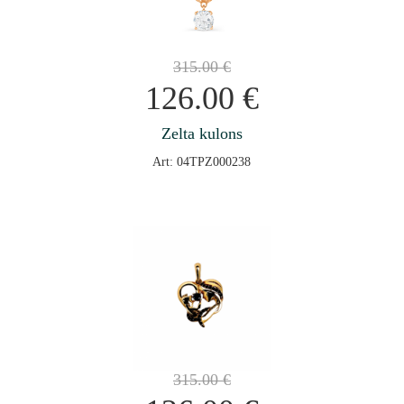
315.00
€
126.00
€
Zelta kulons
Art: 04TPZ000238
315.00
€