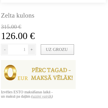
Zelta kulons
315.00
€
126.00
€
-
+
UZ GROZU
Izvēlies ESTO maksāšanas laikā -
un maksā pa daļām
(
uzzini vairāk
)