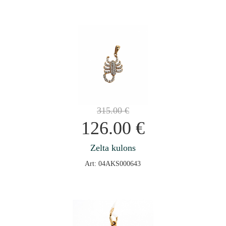
315.00
€
126.00
€
Zelta kulons
Art: 04AKS000643