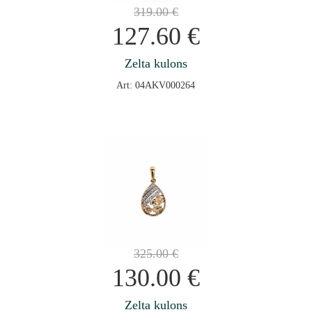
319.00
€
127.60
€
Zelta kulons
Art: 04AKV000264
325.00
€
130.00
€
Zelta kulons