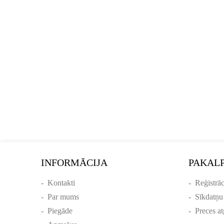
INFORMĀCIJA
PAKAL
-
Kontakti
-
Reģistrāc
-
Par mums
-
Sīkdatņu
-
Piegāde
-
Preces at