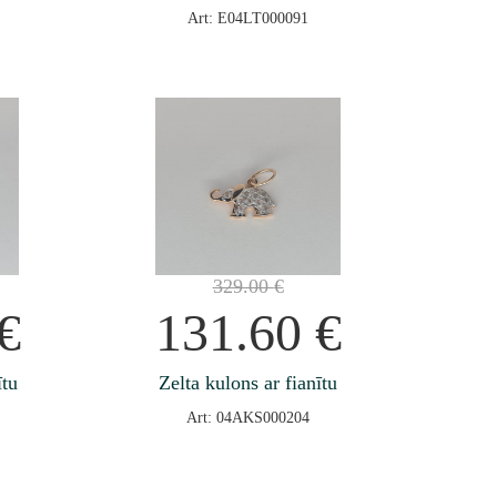
Art: E04LT000091
329.00
€
€
131.60
€
ītu
Zelta kulons ar fianītu
Art: 04AKS000204