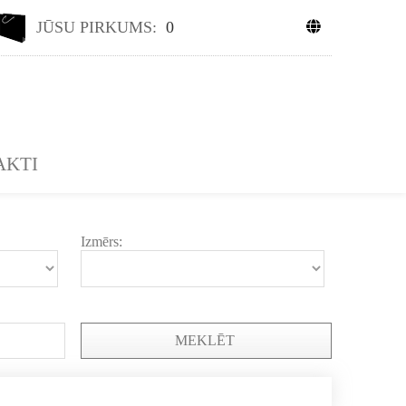
JŪSU PIRKUMS:
0
AKTI
Izmērs:
MEKLĒT