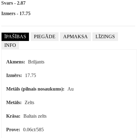
Svars - 2.87
Izmers - 17.75
ĪPAŠĪBAS
PIEGĀDE
APMAKSA
LĪZINGS
INFO
Akmens:
Briljants
Izmērs:
17.75
Metāls (pilnais nosaukums):
Au
Metāls:
Zelts
Krāsa:
Baltais zelts
Prove:
0.06ct/585