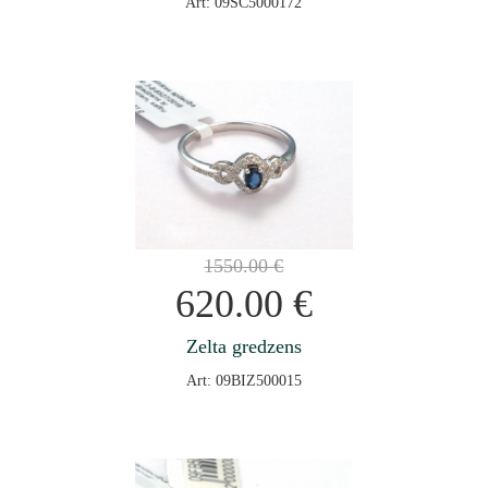
Art: 09SC5000172
1550.00
€
620.00
€
Zelta gredzens
Art: 09BIZ500015