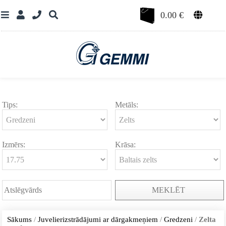
0.00
€
Tips:
Metāls:
Izmērs:
Krāsa:
MEKLĒT
Sākums
/
Juvelierizstrādājumi ar dārgakmeņiem
/
Gredzeni
/
Zelta