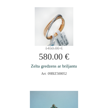
1450.00
€
580.00
€
Zelta gredzens ar briljantu
Art: 09BIZ500052