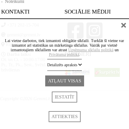
-
Noteikumi
KONTAKTI
SOCIĀLIE MĒDIJI
+371 202-15-704
gemmi@gemmi.lv
Lai vietne darbotos, tiek izmantoti obligātie sīkfaili. Turklāt šī vietne var
Rīga, Lāčplēšā iela 88
izmantot arī statistikas un mārketinga sīkfailus. Vairāk par vietnē
izmantotajiem sīkfailiem var atrast
Uzņēmuma sīkfailu politikā
un
PARTNERI
Darba laiks:
Privātuma politikā
.
Ot. un Ct. - 10:00-17:00
Pr., Tr., Pk., Sest., Svētd. -
Detalizēts apraksts
brīvdienas
ATĻAUT VISAS
IESTATĪT
Copyright ©2026 Gemmi.lv
ATTIEKTIES