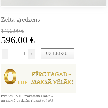
Zelta gredzens
1490.00
€
596.00
€
-
+
UZ GROZU
Izvēlies ESTO maksāšanas laikā -
un maksā pa daļām
(
uzzini vairāk
)