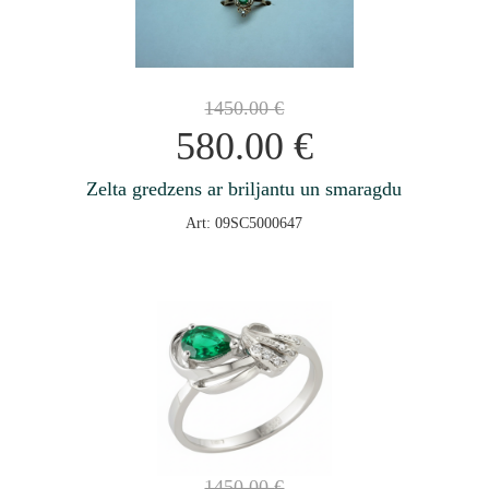
1450.00
€
580.00
€
Zelta gredzens ar briljantu un smaragdu
Art: 09SC5000647
1450.00
€