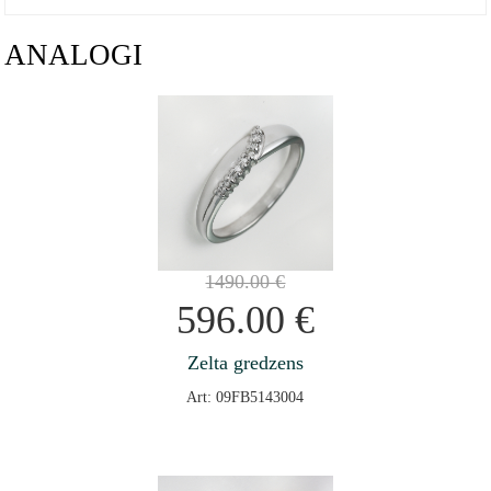
ANALOGI
1490.00
€
596.00
€
Zelta gredzens
Art: 09FB5143004