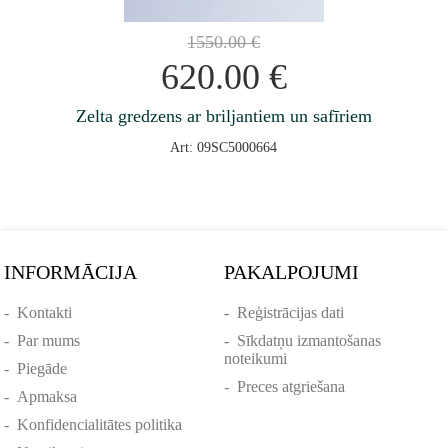
1550.00
€
620.00
€
Zelta gredzens ar briljantiem un safīriem
Art: 09SC5000664
INFORMĀCIJA
PAKALPOJUMI
-
Kontakti
-
Reģistrācijas dati
-
Par mums
-
Sīkdatņu izmantošanas
noteikumi
-
Piegāde
-
Preces atgriešana
-
Apmaksa
-
Konfidencialitātes politika