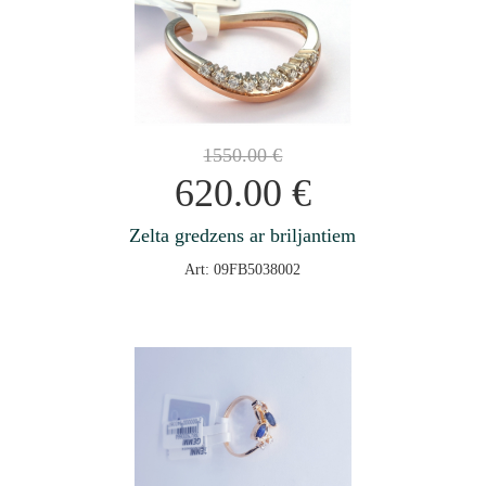
1550.00
€
620.00
€
Zelta gredzens ar briljantiem
Art: 09FB5038002