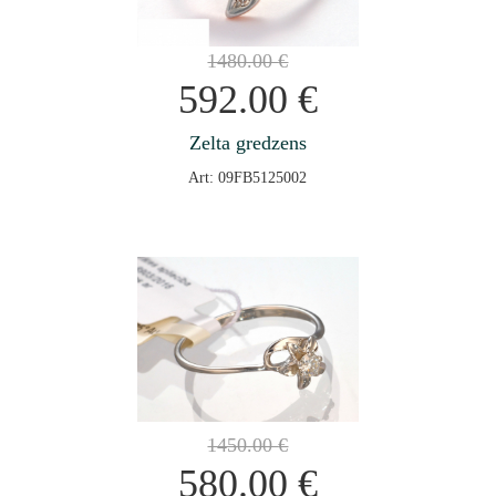
1480.00
€
592.00
€
Zelta gredzens
Art: 09FB5125002
1450.00
€
580.00
€