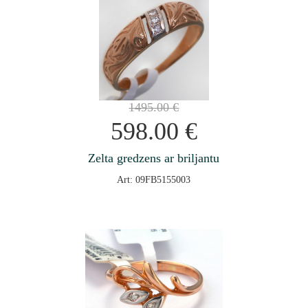
1495.00
€
598.00
€
Zelta gredzens ar briljantu
Art: 09FB5155003