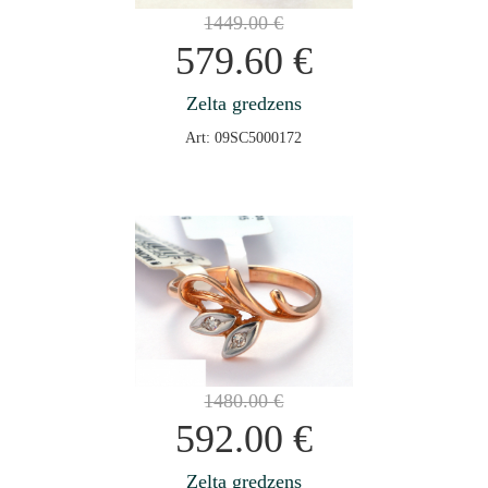
1449.00
€
579.60
€
Zelta gredzens
Art: 09SC5000172
1480.00
€
592.00
€
Zelta gredzens