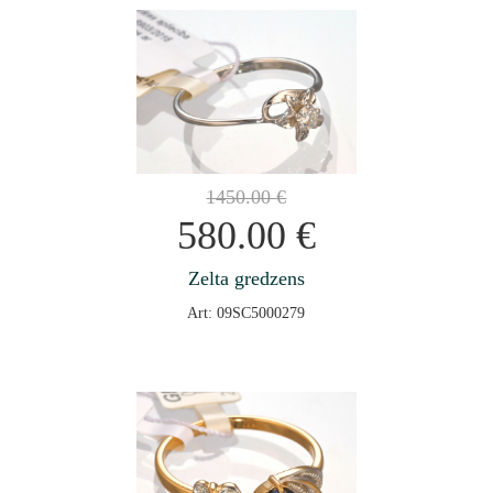
1450.00
€
580.00
€
Zelta gredzens
Art: 09SC5000279