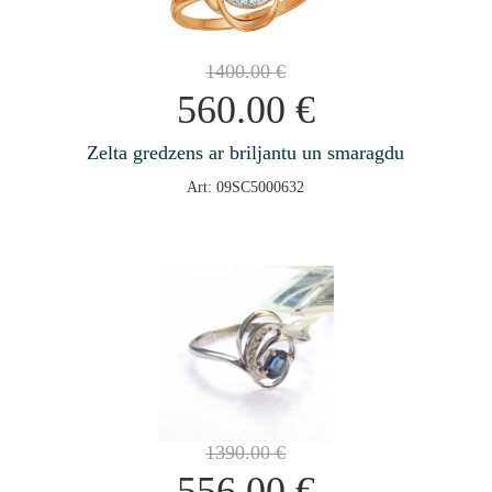
1400.00
€
560.00
€
Zelta gredzens ar briljantu un smaragdu
Art: 09SC5000632
1390.00
€
556.00
€