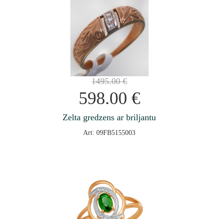
1495.00
€
598.00
€
Zelta gredzens ar briljantu
Art: 09FB5155003