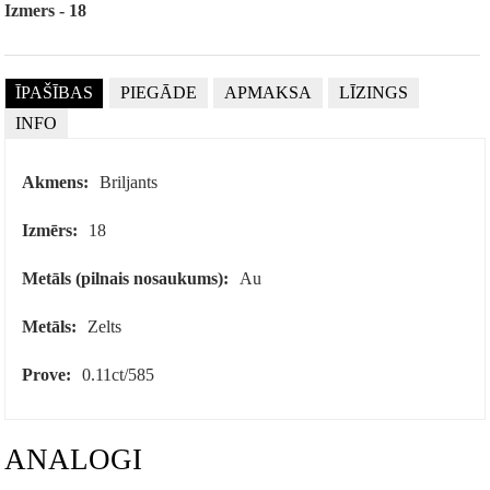
Izmers - 18
ĪPAŠĪBAS
PIEGĀDE
APMAKSA
LĪZINGS
INFO
Akmens:
Briljants
Izmērs:
18
Metāls (pilnais nosaukums):
Au
Metāls:
Zelts
Prove:
0.11ct/585
ANALOGI