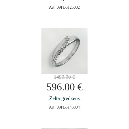
Art: 09FB5125002
1490.00
€
596.00
€
Zelta gredzens
Art: 09FB5143004