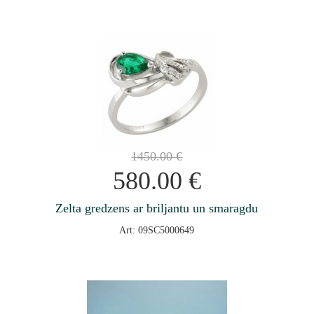
1450.00
€
580.00
€
Zelta gredzens ar briljantu un smaragdu
Art: 09SC5000649