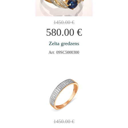
1450.00
€
580.00
€
Zelta gredzens
Art: 09SC5000300
1450.00
€