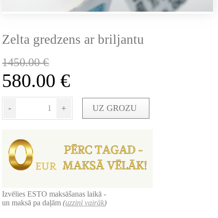
Zelta gredzens ar briljantu
1450.00
€
580.00
€
-
+
UZ GROZU
Izvēlies ESTO maksāšanas laikā -
un maksā pa daļām
(
uzzini vairāk
)