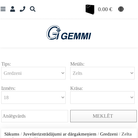
0.00
€
Tips:
Metāls:
Izmērs:
Krāsa:
MEKLĒT
Sākums
/
Juvelierizstrādājumi ar dārgakmeņiem
/
Gredzeni
/
Zelta