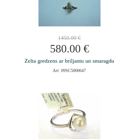
1450.00
€
580.00
€
Zelta gredzens ar briljantu un smaragdu
Art: 09SC5000647