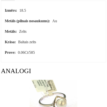
Izmērs:
18.5
Metāls (pilnais nosaukums):
Au
Metāls:
Zelts
Krāsa:
Baltais zelts
Prove:
0.06Ct/585
ANALOGI