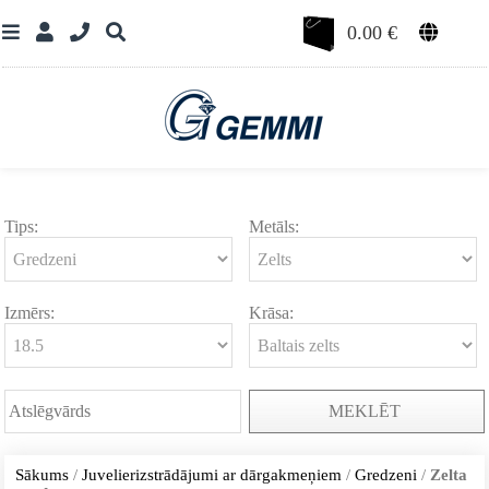
0.00
€
Tips:
Metāls:
Izmērs:
Krāsa:
MEKLĒT
Sākums
/
Juvelierizstrādājumi ar dārgakmeņiem
/
Gredzeni
/
Zelta