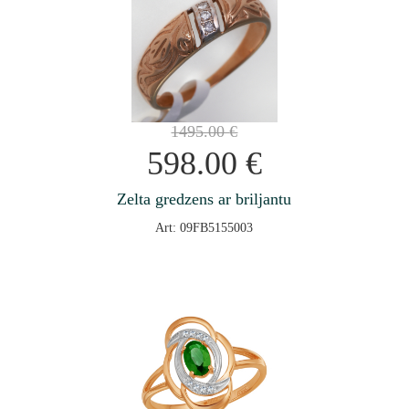
1495.00
€
598.00
€
Zelta gredzens ar briljantu
Art: 09FB5155003