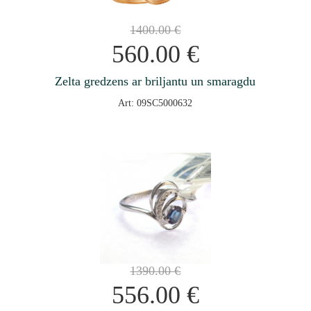
1400.00
€
560.00
€
Zelta gredzens ar briljantu un smaragdu
Art: 09SC5000632
1390.00
€
556.00
€