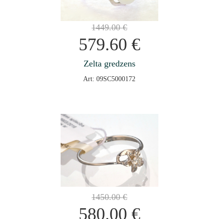
1449.00
€
579.60
€
Zelta gredzens
Art: 09SC5000172
1450.00
€
580.00
€