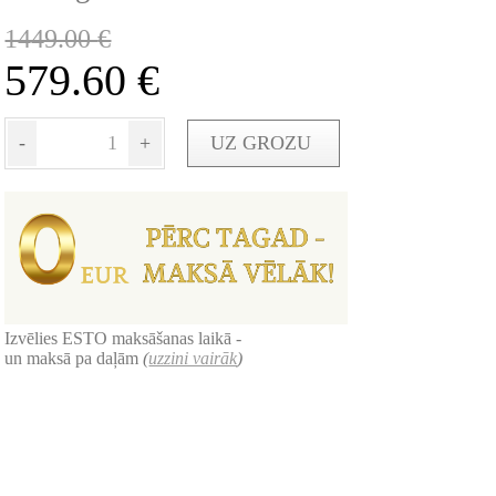
1449.00
€
579.60
€
-
+
UZ GROZU
Izvēlies ESTO maksāšanas laikā -
un maksā pa daļām
(
uzzini vairāk
)