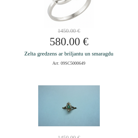
1450.00
€
580.00
€
Zelta gredzens ar briljantu un smaragdu
Art: 09SC5000649
1450.00
€