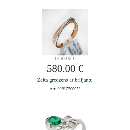
1450.00
€
580.00
€
Zelta gredzens ar briljantu
Art: 09BIZ500052