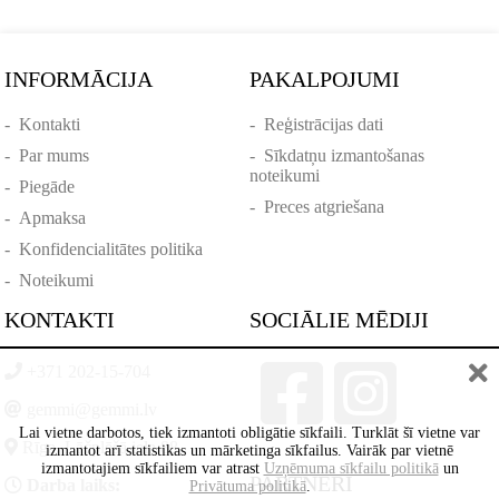
INFORMĀCIJA
PAKALPOJUMI
-
Kontakti
-
Reģistrācijas dati
-
Par mums
-
Sīkdatņu izmantošanas
noteikumi
-
Piegāde
-
Preces atgriešana
-
Apmaksa
-
Konfidencialitātes politika
-
Noteikumi
KONTAKTI
SOCIĀLIE MĒDIJI
+371 202-15-704
gemmi@gemmi.lv
Lai vietne darbotos, tiek izmantoti obligātie sīkfaili. Turklāt šī vietne var
Rīga, Lāčplēšā iela 88
izmantot arī statistikas un mārketinga sīkfailus. Vairāk par vietnē
izmantotajiem sīkfailiem var atrast
Uzņēmuma sīkfailu politikā
un
PARTNERI
Darba laiks:
Privātuma politikā
.