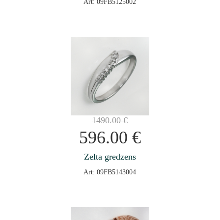
Art: 09FB5125002
1490.00
€
596.00
€
Zelta gredzens
Art: 09FB5143004