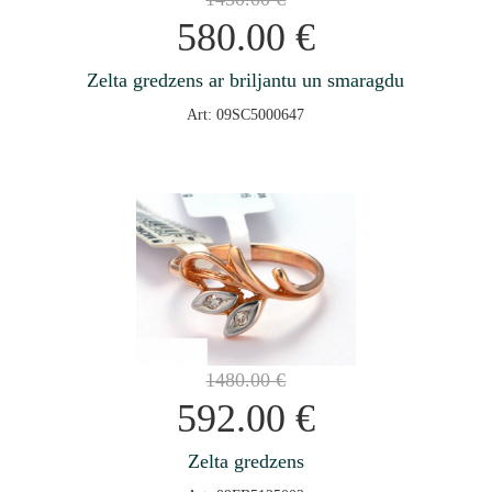
580.00
€
Zelta gredzens ar briljantu un smaragdu
Art: 09SC5000647
1480.00
€
592.00
€
Zelta gredzens