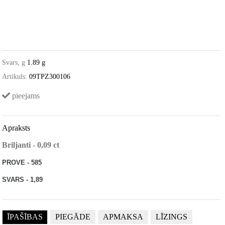
Svars, g
1.89 g
Artikuls:
09TPZ300106
pieejams
Apraksts
Briljanti - 0,09 c
t
PROVE - 585
SVARS - 1,89
ĪPAŠĪBAS
PIEGĀDE
APMAKSA
LĪZINGS