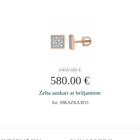
1450.00
€
580.00
€
Zelta auskari ar briljantiem
Art: 09KAZKA3033