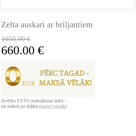
Zelta auskari ar briljantiem
1650.00
€
660.00
€
Izvēlies ESTO maksāšanas laikā -
un maksā pa daļām
(
uzzini vairāk
)