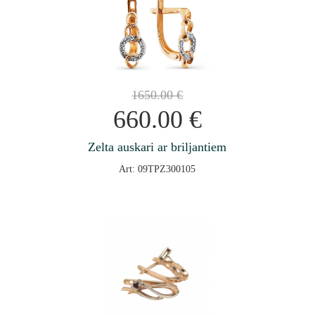
1650.00
€
660.00
€
Zelta auskari ar briljantiem
Art: 09TPZ300105