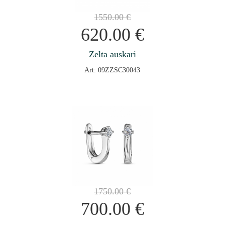
1550.00
€
620.00
€
Zelta auskari
Art: 09ZZSC30043
1750.00
€
700.00
€