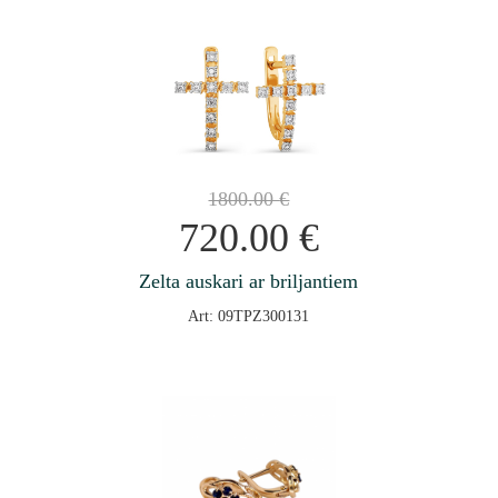
1800.00
€
720.00
€
Zelta auskari ar briljantiem
Art: 09TPZ300131