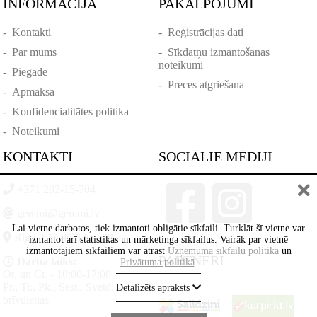
INFORMĀCIJA
PAKALPOJUMI
-
Kontakti
-
Reģistrācijas dati
-
Par mums
-
Sīkdatņu izmantošanas
noteikumi
-
Piegāde
-
Preces atgriešana
-
Apmaksa
-
Konfidencialitātes politika
-
Noteikumi
KONTAKTI
SOCIĀLIE MĒDIJI
+371 202-15-704
gemmi@gemmi.lv
Lai vietne darbotos, tiek izmantoti obligātie sīkfaili. Turklāt šī vietne var
Rīga, Lāčplēšā iela 88
izmantot arī statistikas un mārketinga sīkfailus. Vairāk par vietnē
izmantotajiem sīkfailiem var atrast
Uzņēmuma sīkfailu politikā
un
PARTNERI
Darba laiks:
Privātuma politikā
.
Ot. un Ct. - 10:00-17:00
Pr., Tr., Pk., Sest., Svētd. -
Detalizēts apraksts
brīvdienas