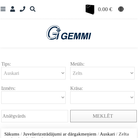
0.00
€
Tips:
Metāls:
Izmērs:
Krāsa:
MEKLĒT
Sākums
/
Juvelierizstrādājumi ar dārgakmeņiem
/
Auskari
/
Zelta