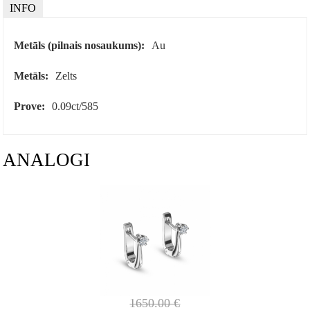
INFO
Metāls (pilnais nosaukums):
Au
Metāls:
Zelts
Prove:
0.09ct/585
ANALOGI
1650.00
€