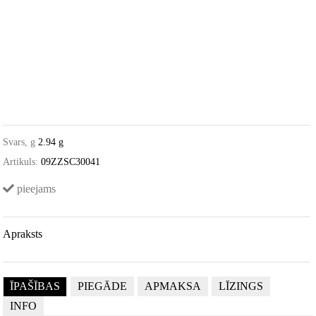
Svars, g
2.94 g
Artikuls:
09ZZSC30041
pieejams
Apraksts
ĪPAŠĪBAS
PIEGĀDE
APMAKSA
LĪZINGS
INFO