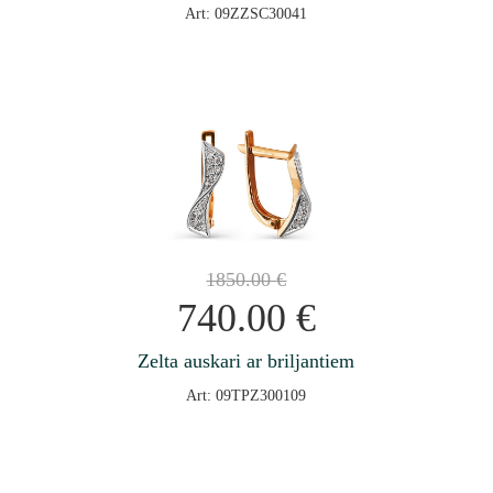
Art: 09ZZSC30041
1850.00
€
740.00
€
Zelta auskari ar briljantiem
Art: 09TPZ300109