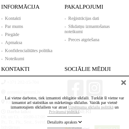
INFORMĀCIJA
PAKALPOJUMI
-
Kontakti
-
Reģistrācijas dati
-
Par mums
-
Sīkdatņu izmantošanas
noteikumi
-
Piegāde
-
Preces atgriešana
-
Apmaksa
-
Konfidencialitātes politika
-
Noteikumi
KONTAKTI
SOCIĀLIE MĒDIJI
+371 202-15-704
gemmi@gemmi.lv
Lai vietne darbotos, tiek izmantoti obligātie sīkfaili. Turklāt šī vietne var
Rīga, Lāčplēšā iela 88
izmantot arī statistikas un mārketinga sīkfailus. Vairāk par vietnē
izmantotajiem sīkfailiem var atrast
Uzņēmuma sīkfailu politikā
un
PARTNERI
Darba laiks:
Privātuma politikā
.
Ot. un Ct. - 10:00-17:00
Pr., Tr., Pk., Sest., Svētd. -
Detalizēts apraksts
brīvdienas