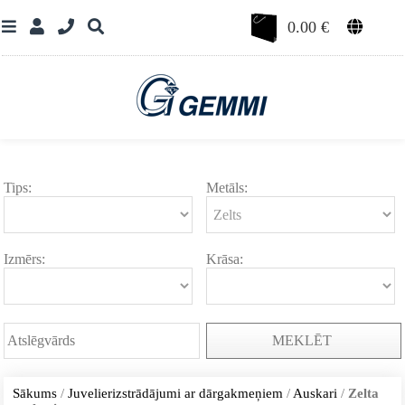
0.00
€
Tips:
Metāls:
Izmērs:
Krāsa:
MEKLĒT
Sākums
/
Juvelierizstrādājumi ar dārgakmeņiem
/
Auskari
/
Zelta