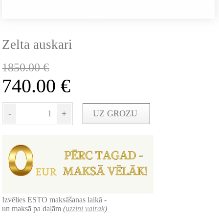
Zelta auskari
1850.00
€
740.00
€
-
+
UZ GROZU
Izvēlies ESTO maksāšanas laikā -
un maksā pa daļām
(
uzzini vairāk
)