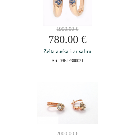
1950.00
€
780.00
€
Zelta auskari ar safīru
Art: 09KJF300021
2000.00
€