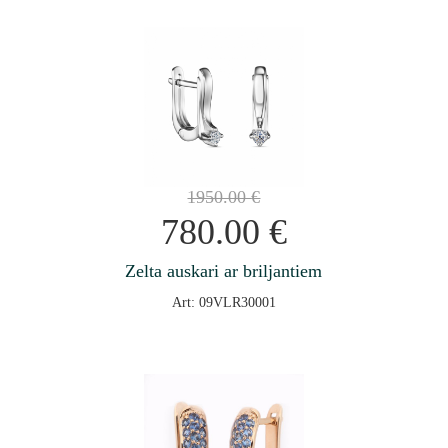
1950.00
€
780.00
€
Zelta auskari ar briljantiem
Art: 09VLR30001