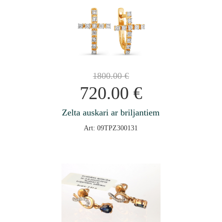
1800.00
€
720.00
€
Zelta auskari ar briljantiem
Art: 09TPZ300131