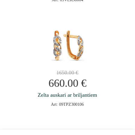
1650.00
€
660.00
€
Zelta auskari ar briljantiem
Art: 09TPZ300106