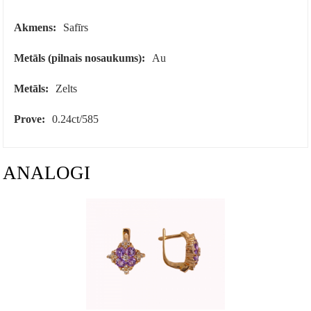
Akmens:
Safīrs
Metāls (pilnais nosaukums):
Au
Metāls:
Zelts
Prove:
0.24ct/585
ANALOGI