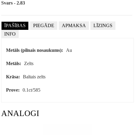
Svars - 2.83
ĪPAŠĪBAS
PIEGĀDE
APMAKSA
LĪZINGS
INFO
Metāls (pilnais nosaukums):
Au
Metāls:
Zelts
Krāsa:
Baltais zelts
Prove:
0.1ct/585
ANALOGI