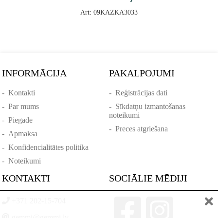
Art: 09KAZKA3033
INFORMĀCIJA
PAKALPOJUMI
-
Kontakti
-
Reģistrācijas dati
-
Par mums
-
Sīkdatņu izmantošanas
noteikumi
-
Piegāde
-
Preces atgriešana
-
Apmaksa
-
Konfidencialitātes politika
-
Noteikumi
KONTAKTI
SOCIĀLIE MĒDIJI
+371 202-15-704
gemmi@gemmi.lv