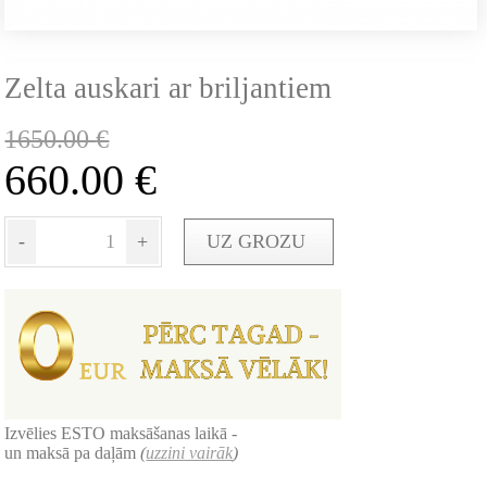
Zelta auskari ar briljantiem
1650.00
€
660.00
€
-
+
UZ GROZU
Izvēlies ESTO maksāšanas laikā -
un maksā pa daļām
(
uzzini vairāk
)