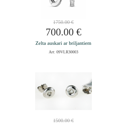
1750.00
€
700.00
€
Zelta auskari ar briljantiem
Art: 09VLR30003
1500.00
€