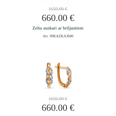
1650.00
€
660.00
€
Zelta auskari ar briljantiem
Art: 09KAZKA3040
1650.00
€
660.00
€