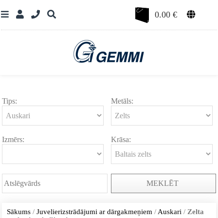
0.00
€
Tips:
Metāls:
Izmērs:
Krāsa:
MEKLĒT
Sākums
/
Juvelierizstrādājumi ar dārgakmeņiem
/
Auskari
/
Zelta