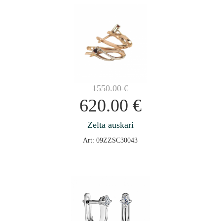
1550.00
€
620.00
€
Zelta auskari
Art: 09ZZSC30043