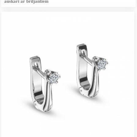
auskari ar briljantiem