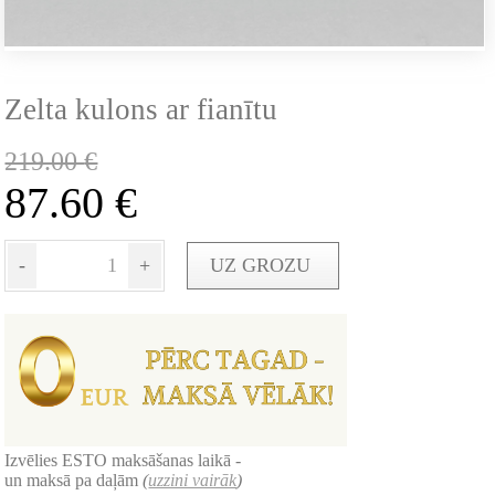
Zelta kulons ar fianītu
219.00
€
87.60
€
-
+
UZ GROZU
Izvēlies ESTO maksāšanas laikā -
un maksā pa daļām
(
uzzini vairāk
)