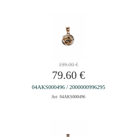
199.00
€
79.60
€
04AKS000496 / 2000000996295
Art: 04AKS000496