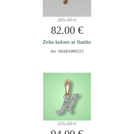
205.00
€
82.00
€
Zelta kulons ar fianītu
Art: 04AKS000323
235.00
€