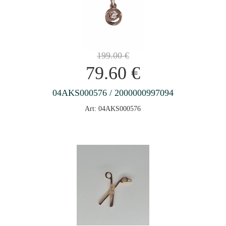
199.00
€
79.60
€
04AKS000576 / 2000000997094
Art: 04AKS000576