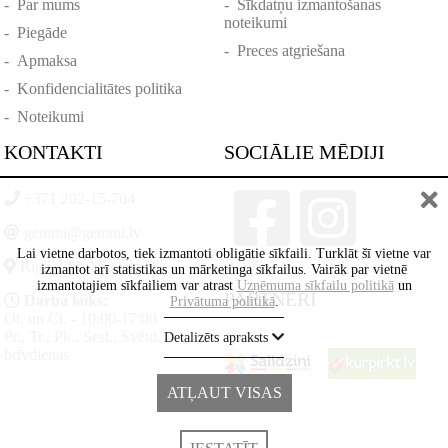
-
Par mums
-
Sīkdatņu izmantošanas
noteikumi
-
Piegāde
-
Preces atgriešana
-
Apmaksa
-
Konfidencialitātes politika
-
Noteikumi
KONTAKTI
SOCIĀLIE MĒDIJI
+371 202-15-704
gemmi@gemmi.lv
Lai vietne darbotos, tiek izmantoti obligātie sīkfaili. Turklāt šī vietne var
Rīga, Lāčplēšā iela 88
izmantot arī statistikas un mārketinga sīkfailus. Vairāk par vietnē
izmantotajiem sīkfailiem var atrast
Uzņēmuma sīkfailu politikā
un
PARTNERI
Darba laiks:
Privātuma politikā
.
Ot. un Ct. - 10:00-17:00
Pr., Tr., Pk., Sest., Svētd. -
Detalizēts apraksts
brīvdienas
ATĻAUT VISAS