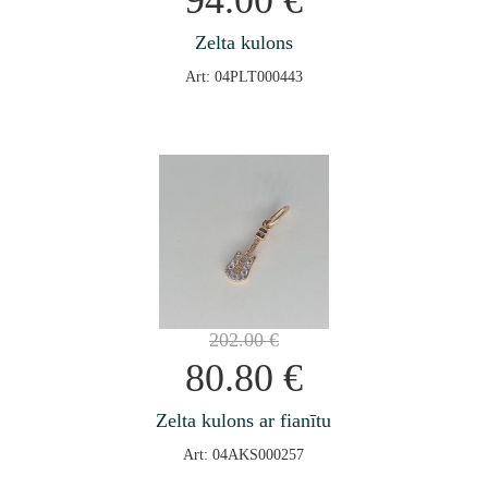
94.00
€
Zelta kulons
Art: 04PLT000443
202.00
€
80.80
€
Zelta kulons ar fianītu
Art: 04AKS000257