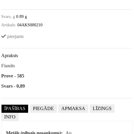
Svars, g
0.89 g
Artikuls:
04AKS000210
pieejams
Apraksts
Fianits
Prove - 585
Svars - 0,89
ĪPAŠĪBAS
PIEGĀDE
APMAKSA
LĪZINGS
INFO
Metāls (pilnais nosaukums):
Au