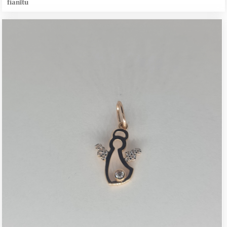
fianītu