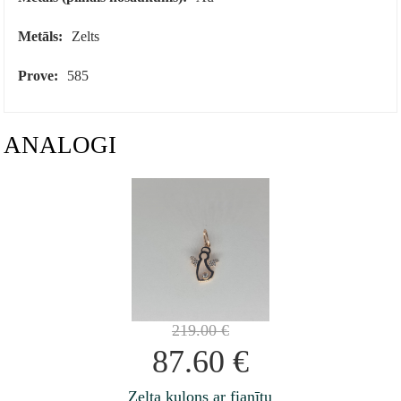
Metāls:
Zelts
Prove:
585
ANALOGI
219.00
€
87.60
€
Zelta kulons ar fianītu