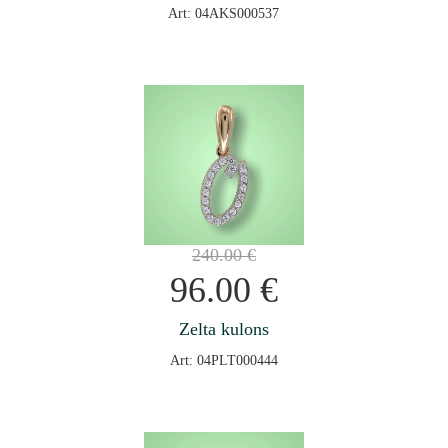
Art: 04AKS000537
240.00
€
96.00
€
Zelta kulons
Art: 04PLT000444