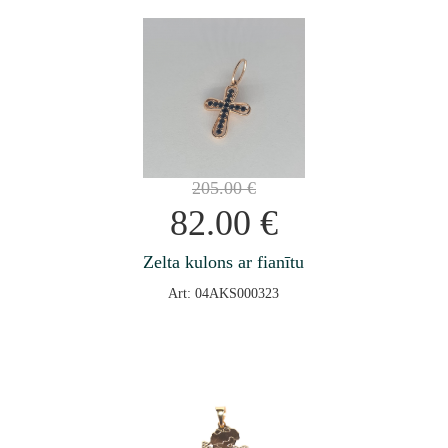
205.00
€
82.00
€
Zelta kulons ar fianītu
Art: 04AKS000323