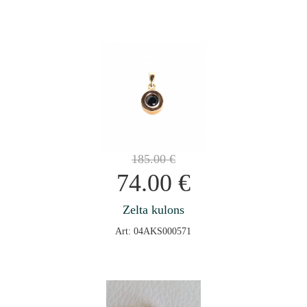
185.00
€
74.00
€
Zelta kulons
Art: 04AKS000571