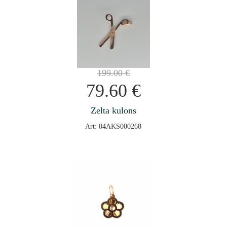
199.00
€
79.60
€
Zelta kulons
Art: 04AKS000268