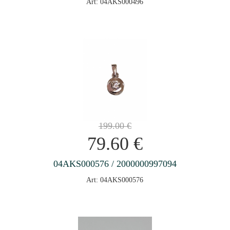
Art: 04AKS000496
199.00
€
79.60
€
04AKS000576 / 2000000997094
Art: 04AKS000576