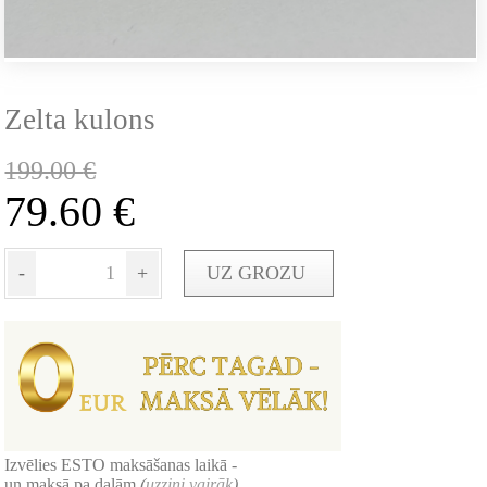
Zelta kulons
199.00
€
79.60
€
-
+
UZ GROZU
Izvēlies ESTO maksāšanas laikā -
un maksā pa daļām
(
uzzini vairāk
)