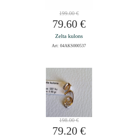
199.00
€
79.60
€
Zelta kulons
Art: 04AKS000537
198.00
€
79.20
€