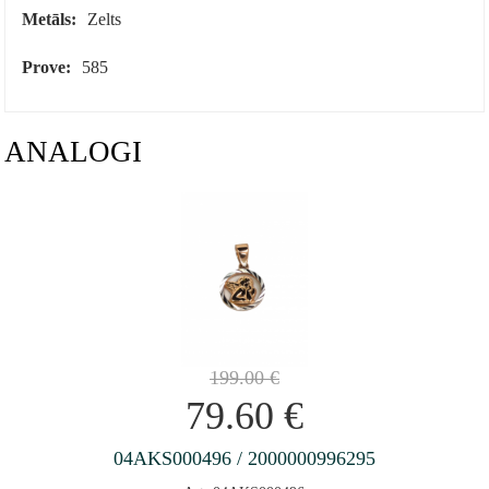
Metāls:
Zelts
Prove:
585
ANALOGI
199.00
€
79.60
€
04AKS000496 / 2000000996295