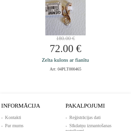
180.00
€
72.00
€
Zelta kulons ar fianītu
Art: 04PLT000465
INFORMĀCIJA
PAKALPOJUMI
-
Kontakti
-
Reģistrācijas dati
-
Par mums
-
Sīkdatņu izmantošanas
noteikumi