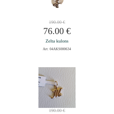
190.00
€
76.00
€
Zelta kulons
Art: 04AKS000634
190.00
€