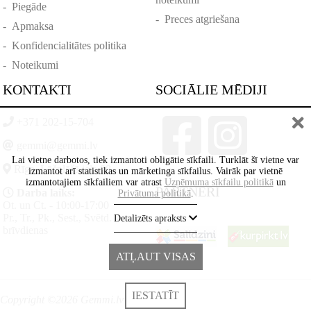
-
Piegāde
-
Preces atgriešana
-
Apmaksa
-
Konfidencialitātes politika
-
Noteikumi
KONTAKTI
SOCIĀLIE MĒDIJI
+371 202-15-704
gemmi@gemmi.lv
Lai vietne darbotos, tiek izmantoti obligātie sīkfaili. Turklāt šī vietne var
Rīga, Lāčplēšā iela 88
izmantot arī statistikas un mārketinga sīkfailus. Vairāk par vietnē
izmantotajiem sīkfailiem var atrast
Uzņēmuma sīkfailu politikā
un
PARTNERI
Darba laiks:
Privātuma politikā
.
Ot. un Ct. - 10:00-17:00
Pr., Tr., Pk., Sest., Svētd. -
Detalizēts apraksts
brīvdienas
ATĻAUT VISAS
IESTATĪT
Copyright ©2026 Gemmi.lv