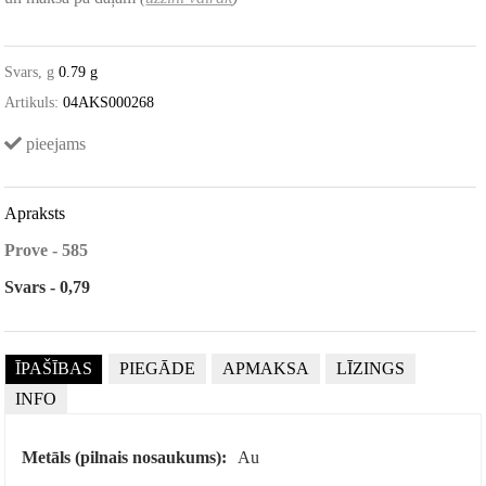
Svars, g
0.79 g
Artikuls:
04AKS000268
pieejams
Apraksts
Prove - 585
Svars - 0,79
ĪPAŠĪBAS
PIEGĀDE
APMAKSA
LĪZINGS
INFO
Metāls (pilnais nosaukums):
Au