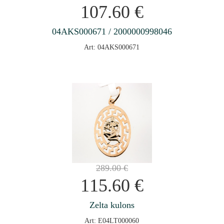
107.60
€
04AKS000671 / 2000000998046
Art: 04AKS000671
289.00
€
115.60
€
Zelta kulons
Art: E04LT000060