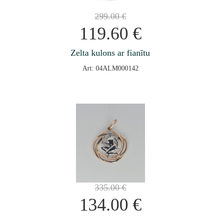
299.00
€
119.60
€
Zelta kulons ar fianītu
Art: 04ALM000142
335.00
€
134.00
€