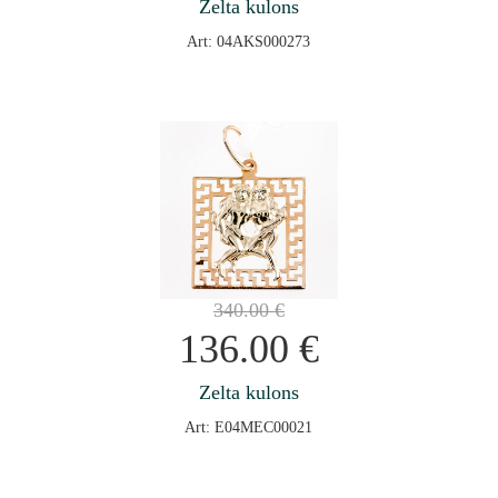
Zelta kulons
Art: 04AKS000273
340.00
€
136.00
€
Zelta kulons
Art: E04MEC00021