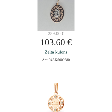
259.00
€
103.60
€
Zelta kulons
Art: 04AKS000280