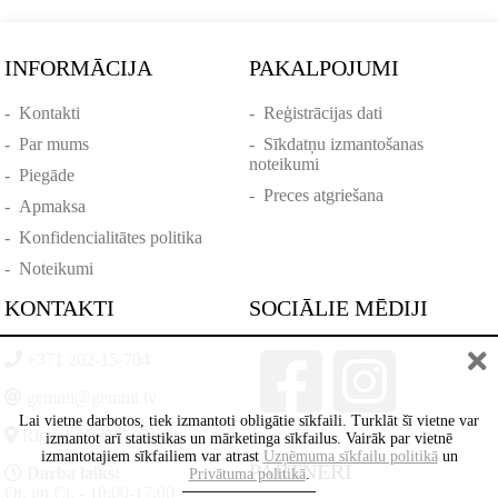
INFORMĀCIJA
PAKALPOJUMI
-
Kontakti
-
Reģistrācijas dati
-
Par mums
-
Sīkdatņu izmantošanas
noteikumi
-
Piegāde
-
Preces atgriešana
-
Apmaksa
-
Konfidencialitātes politika
-
Noteikumi
KONTAKTI
SOCIĀLIE MĒDIJI
+371 202-15-704
gemmi@gemmi.lv
Lai vietne darbotos, tiek izmantoti obligātie sīkfaili. Turklāt šī vietne var
Rīga, Lāčplēšā iela 88
izmantot arī statistikas un mārketinga sīkfailus. Vairāk par vietnē
izmantotajiem sīkfailiem var atrast
Uzņēmuma sīkfailu politikā
un
PARTNERI
Darba laiks:
Privātuma politikā
.
Ot. un Ct. - 10:00-17:00