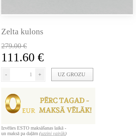
Zelta kulons
279.00
€
111.60
€
-
+
UZ GROZU
Izvēlies ESTO maksāšanas laikā -
un maksā pa daļām
(
uzzini vairāk
)