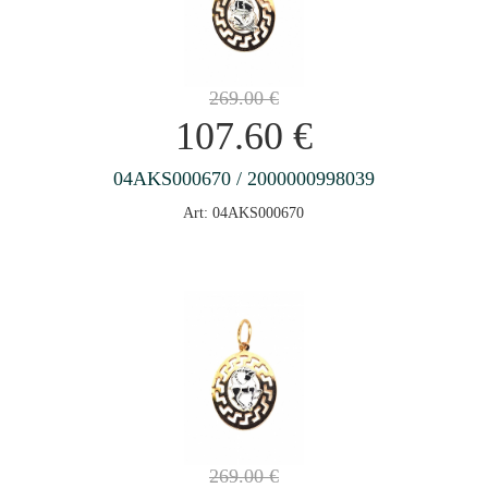
269.00
€
107.60
€
04AKS000670 / 2000000998039
Art: 04AKS000670
269.00
€