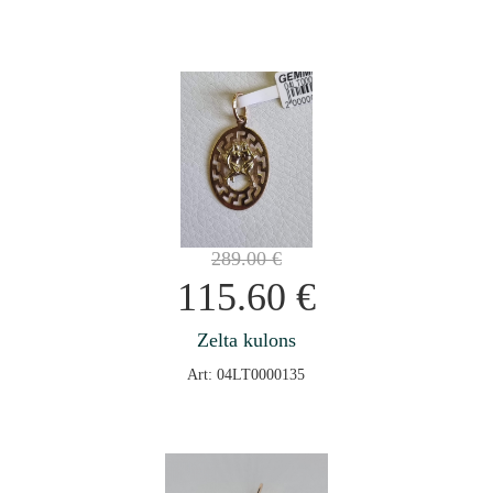
289.00
€
115.60
€
Zelta kulons
Art: 04LT0000135