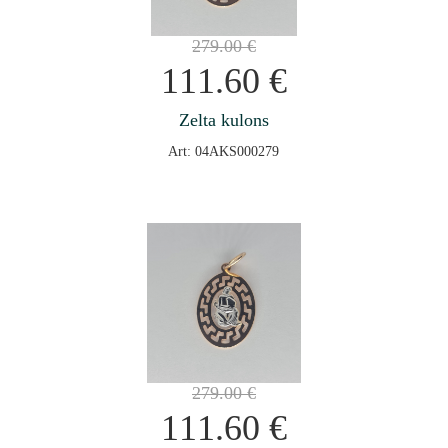
279.00
€
111.60
€
Zelta kulons
Art: 04AKS000279
279.00
€
111.60
€