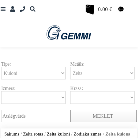
0.00
€
Tips:
Metāls:
Izmērs:
Krāsa:
MEKLĒT
Sākums
/
Zelta rotas
/
Zelta kuloni
/
Zodiaka zīmes
/
Zelta kulons