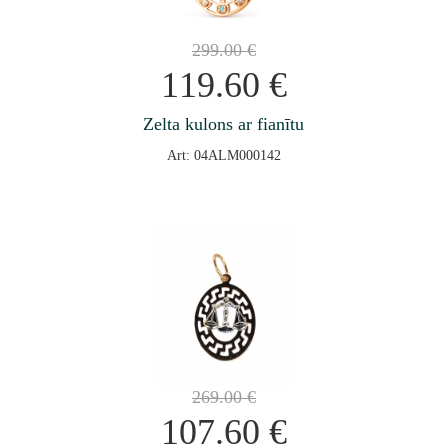
299.00
€
119.60
€
Zelta kulons ar fianītu
Art: 04ALM000142
269.00
€
107.60
€