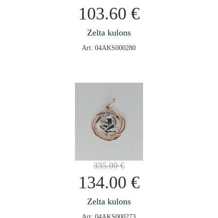
103.60
€
Zelta kulons
Art: 04AKS000280
335.00
€
134.00
€
Zelta kulons
Art: 04AKS000273