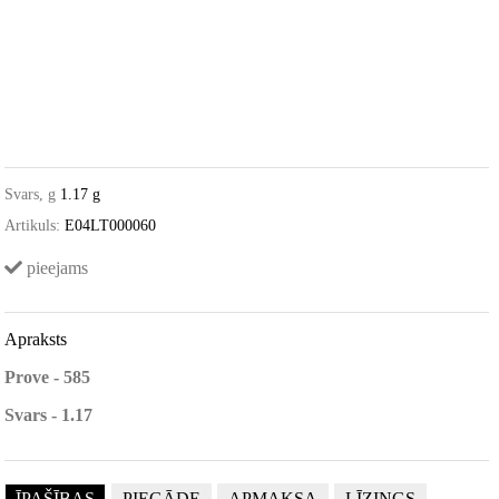
Svars, g
1.17 g
Artikuls:
E04LT000060
pieejams
Apraksts
Prove - 585
Svars - 1.17
ĪPAŠĪBAS
PIEGĀDE
APMAKSA
LĪZINGS