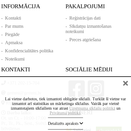
INFORMĀCIJA
PAKALPOJUMI
-
Kontakti
-
Reģistrācijas dati
-
Par mums
-
Sīkdatņu izmantošanas
noteikumi
-
Piegāde
-
Preces atgriešana
-
Apmaksa
-
Konfidencialitātes politika
-
Noteikumi
KONTAKTI
SOCIĀLIE MĒDIJI
+371 202-15-704
gemmi@gemmi.lv
Lai vietne darbotos, tiek izmantoti obligātie sīkfaili. Turklāt šī vietne var
Rīga, Lāčplēšā iela 88
izmantot arī statistikas un mārketinga sīkfailus. Vairāk par vietnē
izmantotajiem sīkfailiem var atrast
Uzņēmuma sīkfailu politikā
un
PARTNERI
Darba laiks:
Privātuma politikā
.
Ot. un Ct. - 10:00-17:00
Pr., Tr., Pk., Sest., Svētd. -
Detalizēts apraksts
brīvdienas