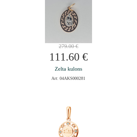
279.00
€
111.60
€
Zelta kulons
Art: 04AKS000281