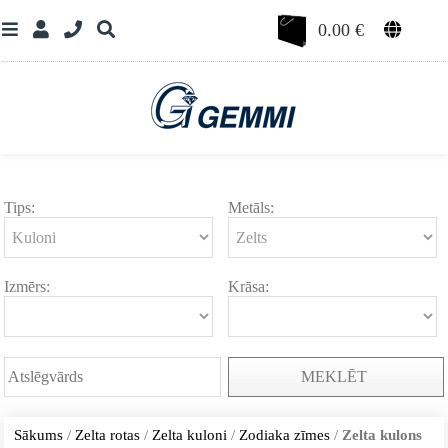
0.00
€
Tips:
Metāls:
Izmērs:
Krāsa:
MEKLĒT
Sākums
/
Zelta rotas
/
Zelta kuloni
/
Zodiaka zīmes
/
Zelta kulons