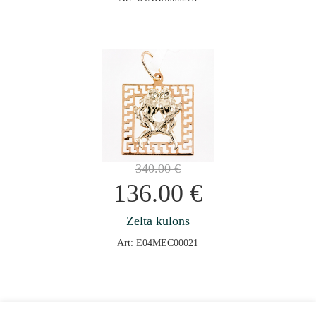
340.00
€
136.00
€
Zelta kulons
Art: E04MEC00021