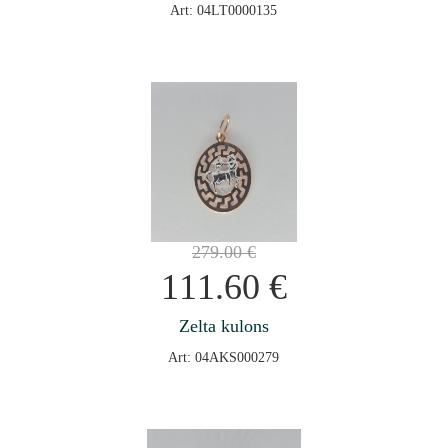
Art: 04LT0000135
279.00
€
111.60
€
Zelta kulons
Art: 04AKS000279