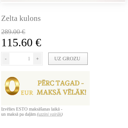
Zelta kulons
289.00
€
115.60
€
-
+
UZ GROZU
Izvēlies ESTO maksāšanas laikā -
un maksā pa daļām
(
uzzini vairāk
)