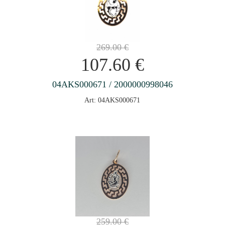
269.00
€
107.60
€
04AKS000671 / 2000000998046
Art: 04AKS000671
259.00
€