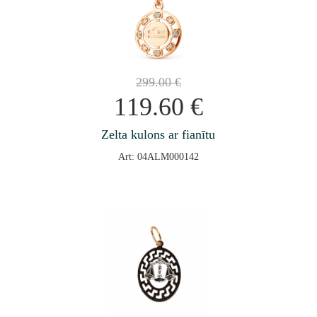
299.00
€
119.60
€
Zelta kulons ar fianītu
Art: 04ALM000142