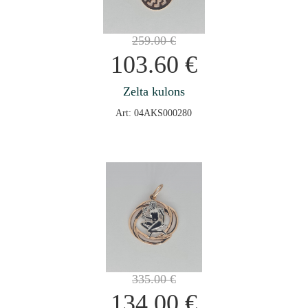
259.00
€
103.60
€
Zelta kulons
Art: 04AKS000280
335.00
€
134.00
€