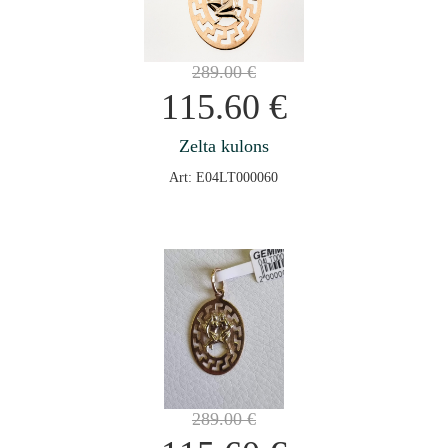
289.00
€
115.60
€
Zelta kulons
Art: E04LT000060
289.00
€