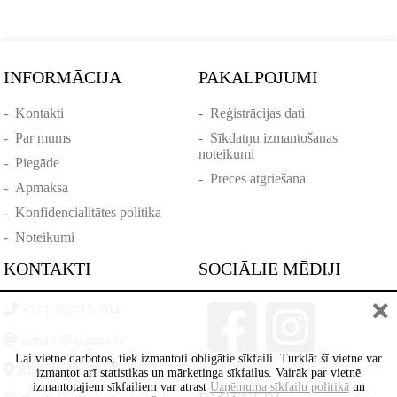
INFORMĀCIJA
PAKALPOJUMI
-
Kontakti
-
Reģistrācijas dati
-
Par mums
-
Sīkdatņu izmantošanas
noteikumi
-
Piegāde
-
Preces atgriešana
-
Apmaksa
-
Konfidencialitātes politika
-
Noteikumi
KONTAKTI
SOCIĀLIE MĒDIJI
+371 202-15-704
gemmi@gemmi.lv
Lai vietne darbotos, tiek izmantoti obligātie sīkfaili. Turklāt šī vietne var
Rīga, Lāčplēšā iela 88
izmantot arī statistikas un mārketinga sīkfailus. Vairāk par vietnē
izmantotajiem sīkfailiem var atrast
Uzņēmuma sīkfailu politikā
un