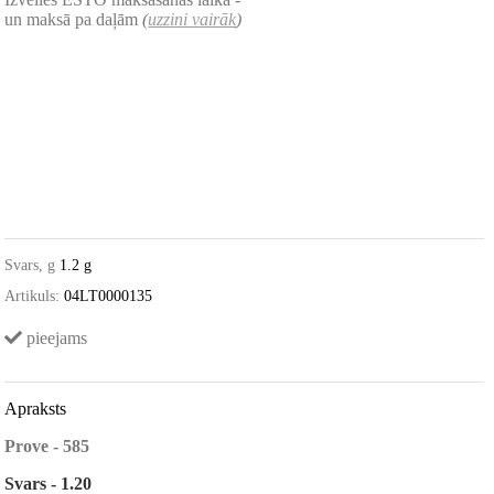
un maksā pa daļām
(
uzzini vairāk
)
Svars, g
1.2 g
Artikuls:
04LT0000135
pieejams
Apraksts
Prove - 585
Svars - 1.20