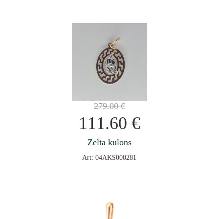
279.00
€
111.60
€
Zelta kulons
Art: 04AKS000281