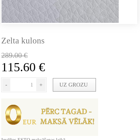
Zelta kulons
289.00
€
115.60
€
-
+
UZ GROZU
Izvēlies ESTO maksāšanas laikā -