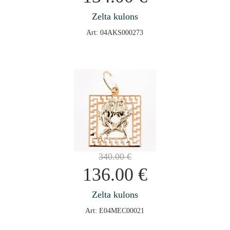
Zelta kulons
Art: 04AKS000273
340.00
€
136.00
€
Zelta kulons
Art: E04MEC00021