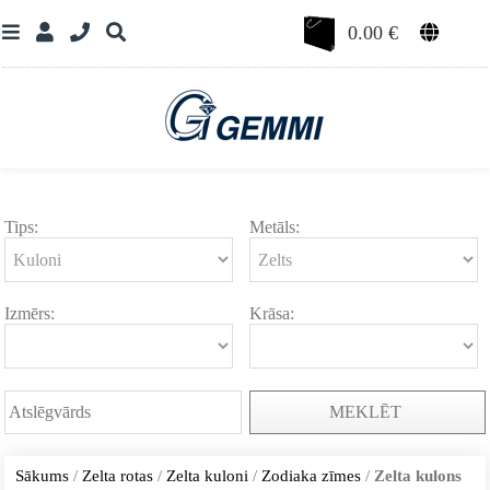
0.00
€
Tips:
Metāls:
Izmērs:
Krāsa:
MEKLĒT
Sākums
/
Zelta rotas
/
Zelta kuloni
/
Zodiaka zīmes
/
Zelta kulons