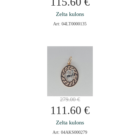
115.60
€
Zelta kulons
Art: 04LT0000135
279.00
€
111.60
€
Zelta kulons
Art: 04AKS000279