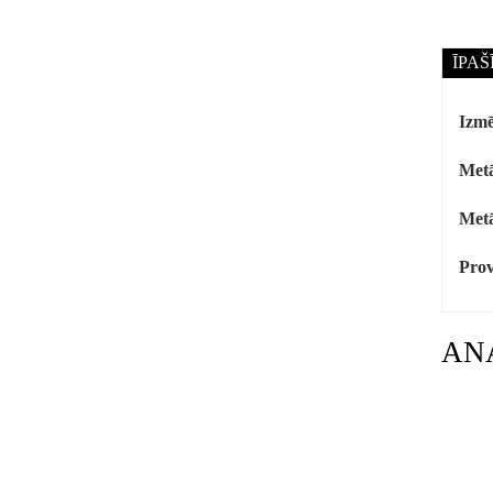
ĪPAŠ
Izmē
Metā
Metā
Prov
AN