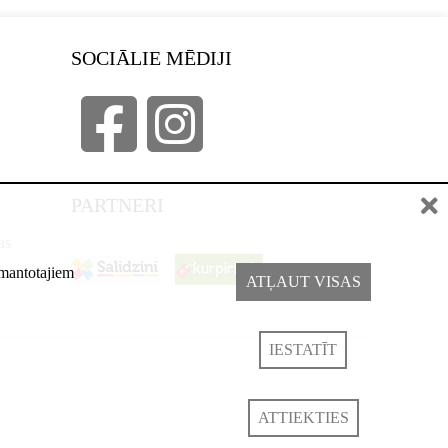
SOCIĀLIE MĒDIJI
PARTNERI
as
izmantotajiem
ATĻAUT VISAS
IESTATĪT
ATTIEKTIES