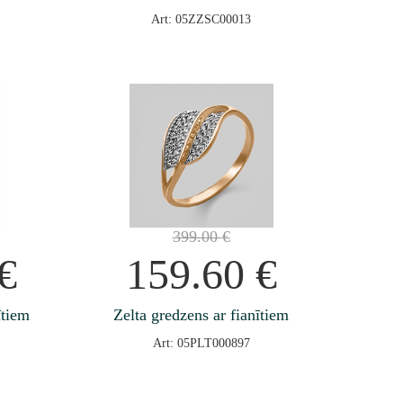
Art: 05ZZSC00013
399.00
€
€
159.60
€
ītiem
Zelta gredzens ar fianītiem
Art: 05PLT000897