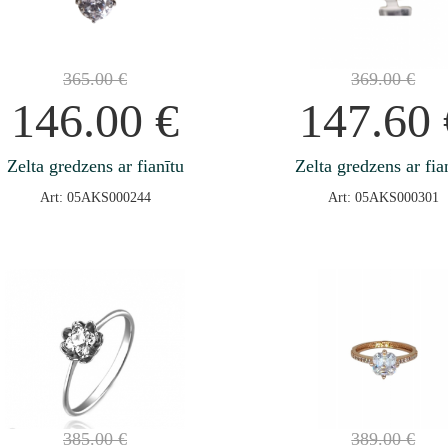
365.00
€
369.00
€
146.00
€
147.60
Zelta gredzens ar fianītu
Zelta gredzens ar fia
Art: 05AKS000244
Art: 05AKS000301
385.00
€
389.00
€