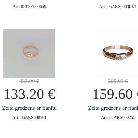
Art: 05TPZ000659
Art: 05AKS000301/1
333.00
€
399.00
€
133.20
€
159.60
Zelta gredzens ar fianītu
Zelta gredzens ar fian
Art: 05AKS000161
Art: 05AKS000255