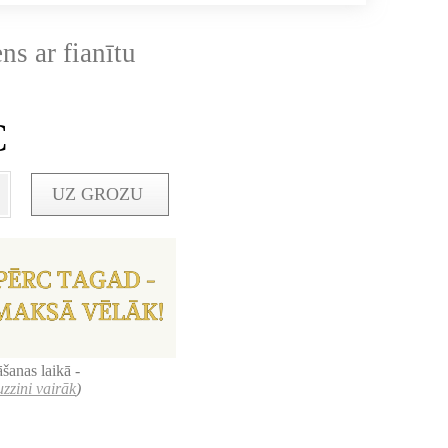
ns ar fianītu
€
UZ GROZU
šanas laikā -
uzzini vairāk
)