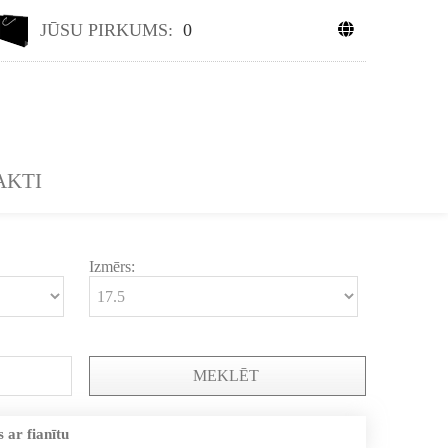
JŪSU PIRKUMS:
0
AKTI
Izmērs:
MEKLĒT
 ar fianītu