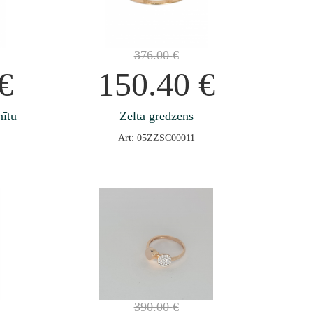
376.00
€
€
150.40
€
nītu
Zelta gredzens
Art: 05ZZSC00011
390.00
€