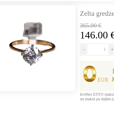
Zelta gredze
365.00
€
146.00
-
+
Izvēlies ESTO maksā
un maksā pa daļām
(