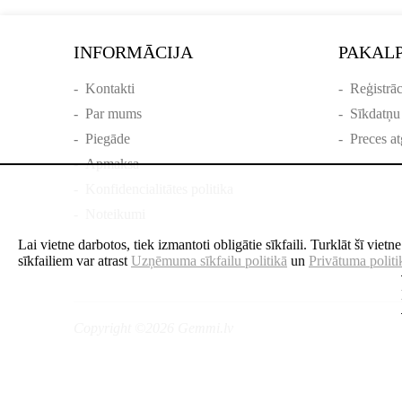
INFORMĀCIJA
PAKAL
-
Kontakti
-
Reģistrāc
-
Par mums
-
Sīkdatņu
-
Piegāde
-
Preces at
-
Apmaksa
-
Konfidencialitātes politika
-
Noteikumi
Lai vietne darbotos, tiek izmantoti obligātie sīkfaili. Turklāt šī viet
sīkfailiem var atrast
Uzņēmuma sīkfailu politikā
un
Privātuma politi
Copyright ©2026 Gemmi.lv