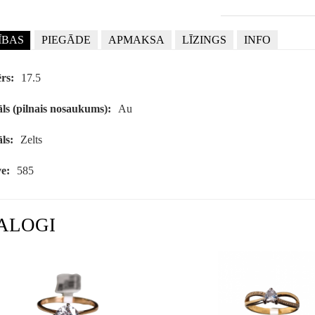
ĪBAS
PIEGĀDE
APMAKSA
LĪZINGS
INFO
rs:
17.5
ls (pilnais nosaukums):
Au
ls:
Zelts
e:
585
ALOGI