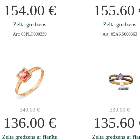
154.00
€
155.60
Zelta gredzens
Zelta gredzens
Art: 05PLT000339
Art: 05AKS000363
340.00
€
339.00
€
136.00
€
135.60
Zelta gredzens ar fianītu
Zelta gredzens ar fia