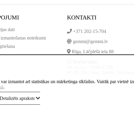
POJUMI
KONTAKTI
ijas dati
+371 202-15-704
 izmantošanas noteikumi
gemmi@gemmi.lv
griešana
Rīga, Lāčplēšā iela 88
Darba laiks:
Ot. un Ct. - 10:00-17:00
Pr., Tr., Pk., Sest., Svētd. - brīvdien
ne var izmantot arī statistikas un mārketinga sīkfailus. Vairāk par vietnē 
kā
.
Detalizēts apraksts