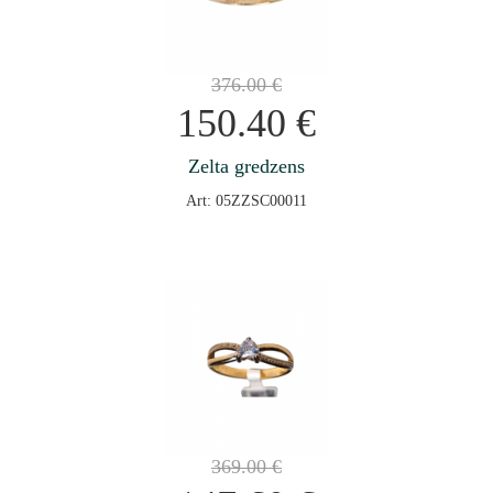
376.00
€
150.40
€
Zelta gredzens
Art: 05ZZSC00011
369.00
€