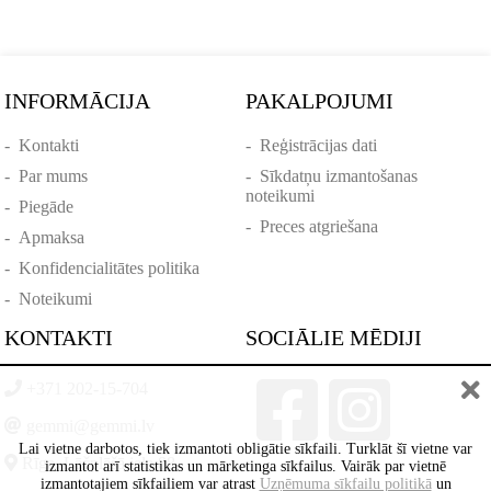
INFORMĀCIJA
PAKALPOJUMI
-
Kontakti
-
Reģistrācijas dati
-
Par mums
-
Sīkdatņu izmantošanas
noteikumi
-
Piegāde
-
Preces atgriešana
-
Apmaksa
-
Konfidencialitātes politika
-
Noteikumi
KONTAKTI
SOCIĀLIE MĒDIJI
+371 202-15-704
gemmi@gemmi.lv
Lai vietne darbotos, tiek izmantoti obligātie sīkfaili. Turklāt šī vietne var
Rīga, Lāčplēšā iela 88
izmantot arī statistikas un mārketinga sīkfailus. Vairāk par vietnē
izmantotajiem sīkfailiem var atrast
Uzņēmuma sīkfailu politikā
un