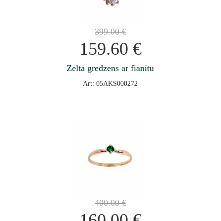
399.00
€
159.60
€
Zelta gredzens ar fianītu
Art: 05AKS000272
400.00
€
160.00
€