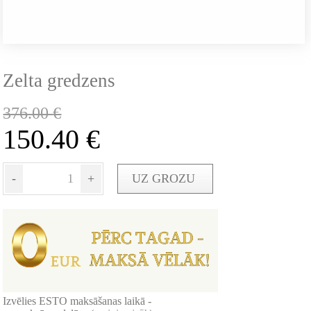
Zelta gredzens
376.00
€
150.40
€
-
+
UZ GROZU
Izvēlies ESTO maksāšanas laikā -