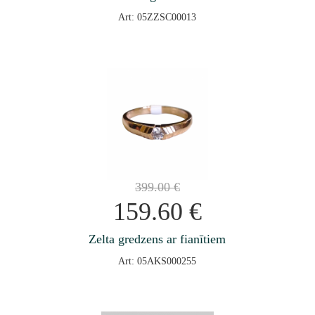
Art: 05ZZSC00013
399.00
€
159.60
€
Zelta gredzens ar fianītiem
Art: 05AKS000255