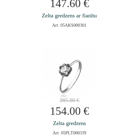
147.60
€
Zelta gredzens ar fianītu
Art: 05AKS000301
385.00
€
154.00
€
Zelta gredzens
Art: 05PLT000339