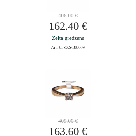
406.00
€
162.40
€
Zelta gredzens
Art: 05ZZSC00009
409.00
€
163.60
€