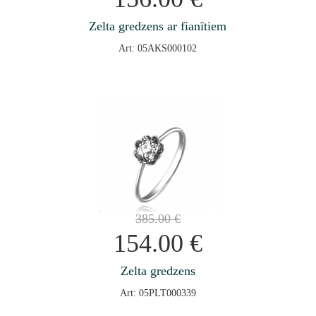
Zelta gredzens ar fianītiem
Art: 05AKS000102
385.00
€
154.00
€
Zelta gredzens
Art: 05PLT000339