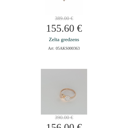
389.00
€
155.60
€
Zelta gredzens
Art: 05AKS000363
390.00
€
156.00
€