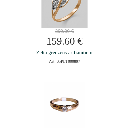
399.00
€
159.60
€
Zelta gredzens ar fianītiem
Art: 05PLT000897