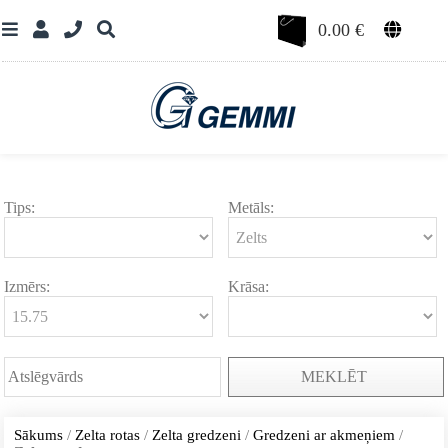
0.00
€
Tips:
Metāls:
Izmērs:
Krāsa:
MEKLĒT
Sākums
/
Zelta rotas
/
Zelta gredzeni
/
Gredzeni ar akmeņiem
/