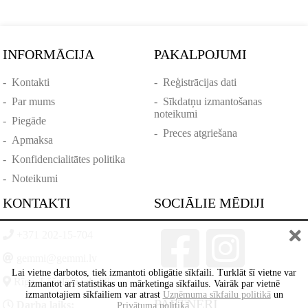
INFORMĀCIJA
PAKALPOJUMI
-
Kontakti
-
Reģistrācijas dati
-
Par mums
-
Sīkdatņu izmantošanas
noteikumi
-
Piegāde
-
Preces atgriešana
-
Apmaksa
-
Konfidencialitātes politika
-
Noteikumi
KONTAKTI
SOCIĀLIE MĒDIJI
+371 202-15-704
gemmi@gemmi.lv
Lai vietne darbotos, tiek izmantoti obligātie sīkfaili. Turklāt šī vietne var
Rīga, Lāčplēšā iela 88
izmantot arī statistikas un mārketinga sīkfailus. Vairāk par vietnē
izmantotajiem sīkfailiem var atrast
Uzņēmuma sīkfailu politikā
un
PARTNERI
Darba laiks:
Privātuma politikā
.