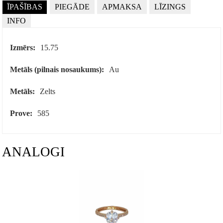
ĪPAŠĪBAS
PIEGĀDE
APMAKSA
LĪZINGS
INFO
Izmērs:
15.75
Metāls (pilnais nosaukums):
Au
Metāls:
Zelts
Prove:
585
ANALOGI