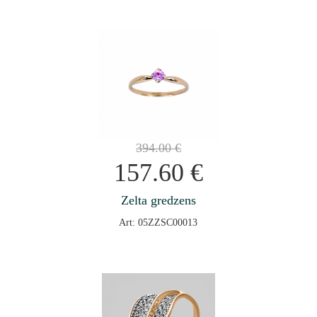
394.00
€
157.60
€
Zelta gredzens
Art: 05ZZSC00013