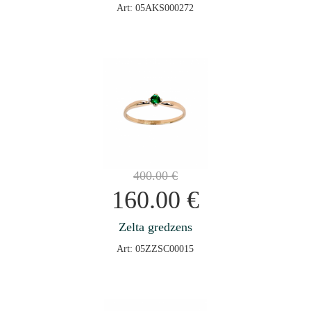
Art: 05AKS000272
400.00
€
160.00
€
Zelta gredzens
Art: 05ZZSC00015