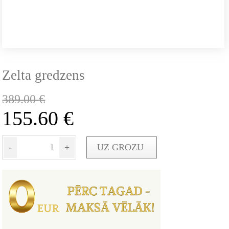
Zelta gredzens
389.00
€
155.60
€
-
+
UZ GROZU